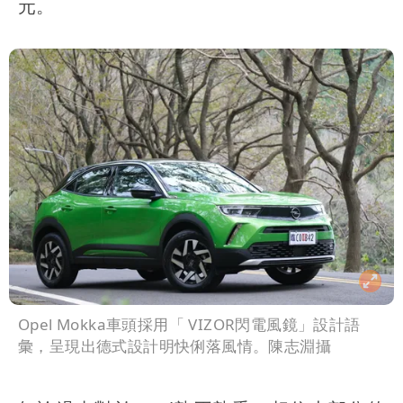
元。
Opel Mokka車頭採用「 VIZOR閃電風鏡」設計語
彙，呈現出德式設計明快俐落風情。陳志淵攝