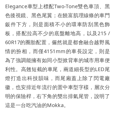
Elegance車型上標配Two-Tone雙色車頂、黑
色後視鏡、黑色尾翼；在饒富肌理線條的車門
鈑件下方，則是面積不小的環車防刮黑色飾
板，搭配拉高不少的底盤離地高，以及215 /
60R17的圈胎配置，儼然就是都會融合越野風
情的扮相，而僅4151mm的車長設定，則是
為了強調能擁有如同小型掀背車的城市用車便
利性。高翹短截的車尾，兩道細長型的LED尾
燈打造出科技韻味，而尾廂蓋上除了閃電廠
徽，也安排近年流行的置中車型字樣，層次分
明的保險桿，右下角的雙出排氣尾管，說明了
這是一台吃汽油的Mokka。