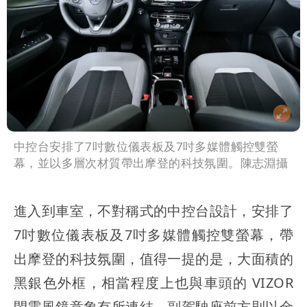
中控台安排了7吋數位儀表板及7吋多媒體觸控雙螢
幕，並以多層次材質帶出摩登的科技氛圍。陳志淵攝
進入到車室，不對稱式的中控台設計，安排了
7吋數位儀表板及7吋多媒體觸控雙螢幕，帶
出摩登的科技氛圍，值得一提的是，大面積的
黑銀色外框，相當程度上也與車頭的 VIZOR
閃電風鏡意象有所連結，副駕駛座前方則以金