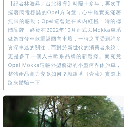
【記者林浩昇／台北報導】時隔十多年，再次手
握著閃電標誌的Opel方向盤，心中確實充滿著
無限的感動；Opel這曾經在國內紅極一時的德
國品牌，終於在2022年10月正式以Mokka車系
做為首發車款重返國內車壇，一時之間受到許多
資深車迷的關注，而對於新世代的消費者來說，
更是多了一個入主歐系品牌的新選擇。而究竟
Opel Mokka這輛外型前衛的小型跨界休旅車，
整體產品實力究竟如何？就跟著《壹蘋》實際上
路來體驗一下。