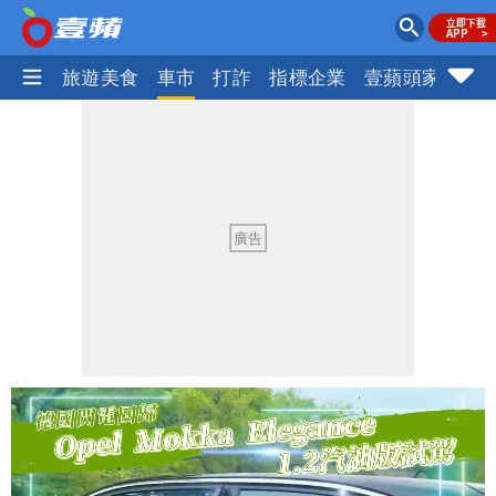
地產王
旅遊美食
車市
打詐
指標企業
壹蘋頭家
健