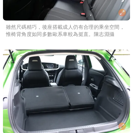
雖然尺碼精巧，後座搭載成人仍有合理的乘坐空間，
惟椅背角度如同多數歐系車較為挺直。陳志淵攝