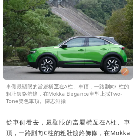
車側最顯眼的當屬橫亙在A柱、車頂，一路劃向C柱的
粗壯鍍鉻飾條，在Mokka Elegance車型上採Two-
Tone雙色車頂。陳志淵攝
從車側看去，最顯眼的當屬橫亙在A柱、車
頂，一路劃向C柱的粗壯鍍鉻飾條，在Mokka