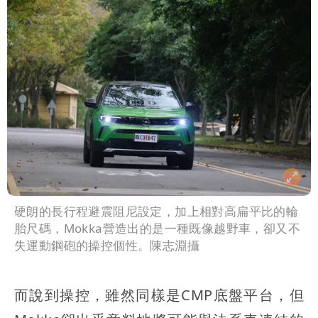
硬朗的長行程避震阻尼設定，加上相對高扁平比的輪
胎尺碼，Mokka營造出的是一種既像越野車，卻又不
失運動鋼砲的操控個性。陳志淵攝
而說到操控，雖然同樣是CMP底盤平台，但