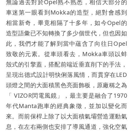
無論過去對於Opel熟不熟悉，相信大部分的
車迷第一眼看到Mokka的造型，絕對會感到
相當新奇，畢竟相隔了十多年，如今Opel的
造型語彙已不知轉換了多少個世代，但也因如
此，我們才能了解到當中蘊含了向往日Opel
致敬的元素。從車頭看去，Mokka車頭以蚌
殼式的引擎蓋，搭配前端近垂直削下的手法，
呈現出德式設計明快俐落風情，而貫穿在LED
頭燈之間的大面積黑色亮面飾板，原廠稱之為
「 VIZOR閃電風鏡」，最主要是融合了1970
年代Manta跑車的經典象徵，並加以變化而
來。而前保桿上除了以大面積氣壩營造運動氣
息，在左右兩側也安排了導風通道，強化空氣