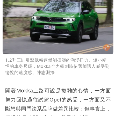
1.2升三缸引擎低轉速就能揮灑的洶湧扭力、短小精
悍的車身尺碼，Mokka全力衝刺時依舊能讓人感受到
愉悅的速度感。陳志淵攝
開著Mokka上路可說是複雜的心情，一方面
努力回憶過往試駕Opel的感受，一方面又不
斷想與同門法系品牌做差異比較；但事實上，