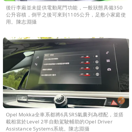
後行李廂並未提供電動尾門功能，一般狀態具備350
公升容積，倒平之後可來到1105公升，足敷小家庭使
用。陳志淵攝
Opel Mokka全車系都將6具SRS氣囊列為標配，並搭
載相當於Level 2半自動駕駛輔助的Opel Driver
Assistance Systems系統。陳志淵攝