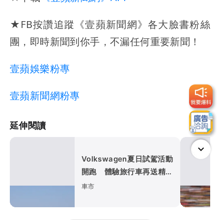
★FB按讚追蹤《壹蘋新聞網》各大臉書粉絲
團，即時新聞到你手，不漏任何重要新聞！
壹蘋娛樂粉專
壹蘋新聞網粉專
延伸閱讀
Volkswagen夏日試駕活動
開跑 體驗旅行車再送精品
咖啡卡
車市