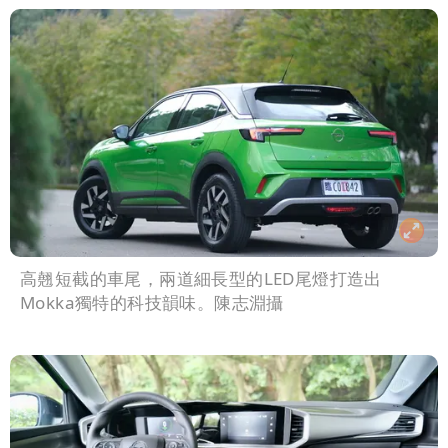
高翹短截的車尾，兩道細長型的LED尾燈打造出
Mokka獨特的科技韻味。陳志淵攝