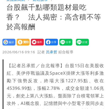
台股飆千點哪類題材最吃
炸開扁
白海豚發威！內褲掛陽台被吹走 議員神
香？ 法人揭密：高含積不等
回1句笑翻10萬人
白海豚不放假「跟巴威差別在這裡」 蔣
於高報酬
萬安：這很清楚標準一致
設為
贊助
我要
偏好
壹蘋
爆料
2026/06/16 09:16
記者
呂承哲
綜合報導
【記者呂承哲／台北報導】台股15日在美股收
紅、美伊停戰協議及SpaceX掛牌大漲等利多激
勵下強勢反攻，終場大漲1227.95點、收在
45396.99點，漲幅2.78%，成交金額達1.06兆
元，創史上第八大漲點。盤面除了台積電領軍上
攻外，AI概念股、記憶體與中小型電子股同步走