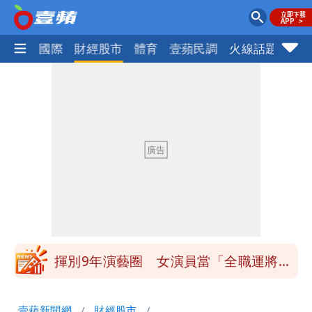
社會
國際
財經股市
體育
壹蘋民調
火線話題
Foc
白海豚發威！內褲掛陽台被吹走 議員神
回1句笑翻10萬人
白海豚不放假「跟巴威差別在這裡」 蔣
萬安：這很清楚標準一致
館長打3劑高端疫苗諷刺「生理食鹽
水」 王浩宇揚言告發
「琵鷺」颱風生成！三颱共舞路徑曝光
揮別9年演藝圈 女演員當「全職運將」
公布收入比拍戲賺更多
他二刷《蜘蛛人》一路劇透 周圍觀眾氣
壹蘋新聞網
財經股市