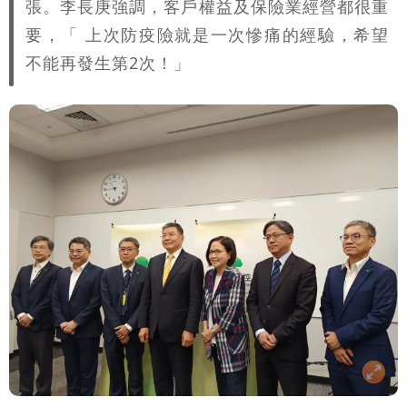
張。李長庚強調，客戶權益及保險業經營都很重
週雨越下越大
要，「 上次防疫險就是一次慘痛的經驗，希望
不能再發生第2次！」