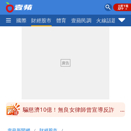
社會
國際
財經股市
體育
壹蘋民調
火線話題
Foc
大爆發！3颱風+1熱帶低壓 專家逐一分
析對台影響
「南卡」最快今生成 挑戰4颱同框！1
週雨越下越大
姜厚任女友小一寄明信片牽起情緣 鍵盤
柯南揪5破綻
狗仔直擊｜郭書瑤隨興打扮要價破10
萬 素顏進擊新生活圈（壹蘋10點強
騙慈濟10億！無良女律師曾宣導反詐
打）
嗆被害者「愚痴」超諷刺
鄭朝方曬3人合照 網友一看秒懂：竹北
壹蘋新聞網
財經股市