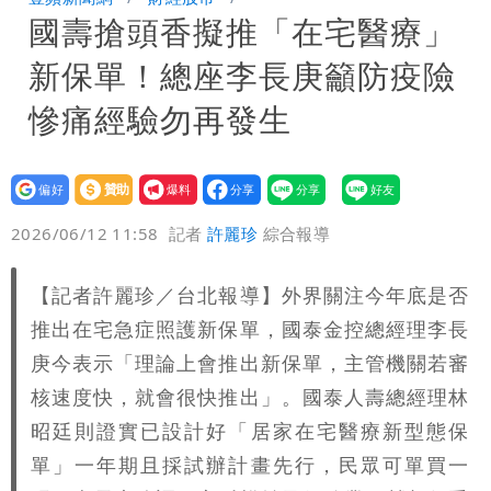
國壽搶頭香擬推「在宅醫療」
接班人「終於有消息了」
台玻夫人長子最後9年很痛苦 親友批徐
新保單！總座李長庚籲防疫險
莉玲「冷血媽媽」
35歲早餐不吃鐵板麵？釣出一票人點
慘痛經驗勿再發生
頭 辦公室全是「1聲音」
班鐵翔誇姜厚任女友跟他學演戲表現優
設為
贊助
我要
異 網笑：老師好像提油救火了
「民進黨有她裸照？」黃智賢回嗆：國民
偏好
壹蘋
爆料
2026/06/12 11:58
記者
許麗珍
綜合報導
黨墮落還不准人說
13子女擠10坪屋 媽傳返家：我很愛孩
【記者許麗珍／台北報導】外界關注今年底是否
子...請還我們平靜
氣象女神累了？白海豚報成「白沙屯」
推出在宅急症照護新保單，國泰金控總經理李長
本尊：懊惱到現在
陳時中選前夜「淋雨道歉」 王必勝認：
庚今表示「理論上會推出新保單，主管機關若審
核速度快，就會很快推出」。國泰人壽總經理林
已知輸了…無奈又不平
大爆發！3颱風+1熱帶低壓 專家逐一分
昭廷則證實已設計好「居家在宅醫療新型態保
單」一年期且採試辦計畫先行，民眾可單買一
析對台影響
「南卡」最快今生成 挑戰4颱同框！1