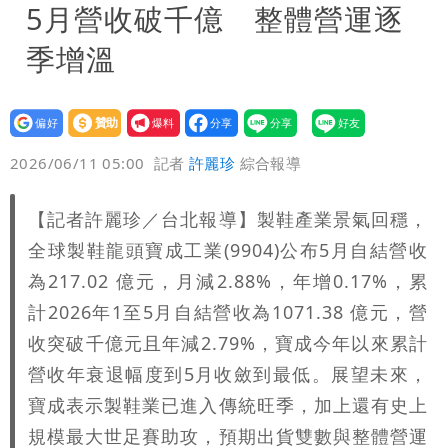
5月營收破千億 整體營運逐
季增溫
設為
贊助
我要
偏好
壹蘋
爆料
2026/06/11 05:00
記者
許麗珍
綜合報導
【記者許麗珍／台北報導】製鞋產業景氣回穩，
全球製鞋龍頭寶成工業(9904)公布5月自結營收
為217.02 億元，月減2.88%，年增0.17%，累
計2026年1至5月自結營收為1071.38 億元，營
收突破千億元且年減2.79%，寶成今年以來累計
營收年衰退幅度到5月收斂到最低。展望未來，
寶成表示製鞋業已進入傳統旺季，加上還有史上
規模最大世足賽助攻，預期出貨雙數與整體營運