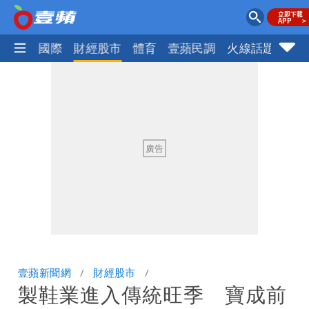
社會
國際
財經股市
體育
壹蘋民調
火線話題
Foc
壹蘋新聞網
財經股市
製鞋業進入傳統旺季 寶成前