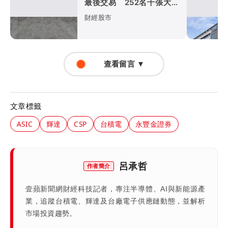
最後交易 252名千張大戶
將換玉山金
財經股市
查看留言 ▼
文章標籤
ASIC
輝達
CSP
台積電
永豐金證券
呂承哲
作者簡介
壹蘋新聞網財經科技記者，專注半導體、AI與新能源產
業，追蹤台積電、輝達及台廠電子供應鏈動態，並解析
市場投資趨勢。