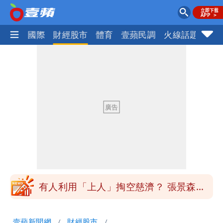
社會
國際
財經股市
體育
壹蘋民調
火線話題
Foc
台北今天竟沒颱風假 沈伯洋競選總幹事
痛罵「蔣萬安無能無恥」
桃園又要大停水！最長一早到晚上七點都
沒水用
民間採購BNT源頭 鄭運鵬：有群人故意
「洗腦台灣人兩觀念」
女生一對A錯了嗎？環法女子自由車賽
男裁判勒令女選手「解衣」檢查
有人利用「上人」掏空慈濟？ 張景森提2
建議：這是保護慈濟
台北今天竟沒颱風假 沈伯洋競選總幹事
壹蘋新聞網
財經股市