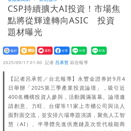
CSP持續擴大AI投資！市場焦
痛罵「蔣萬安無能無恥」
桃園又要大停水！最長一早到晚上七點都
點將從輝達轉向ASIC 投資
沒水用
題材曝光
設為
贊助
我要
偏好
壹蘋
爆料
2025/09/17 01:00
記者
呂承哲
綜合報導
【記者呂承哲／台北報導】永豐金證券於9月4
日舉辦「2025第三季產業投資論壇」，吸引近
400名機構投資人參與，活動圓滿落幕。論壇邀
請創意、力旺、台燿等11家上市櫃公司與法人
面對面交流，並安排六場專題演講，聚焦人工智
慧（AI）、半導體先進供應鏈及次世代核能商