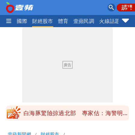
社會
國際
財經股市
體育
壹蘋民調
火線話題
Foc
「楊承勳」名字終於公開！被害人父淚喊
「終於能交代」 捐500萬獎學金延續愛
白海豚颱風逼近！鄭明典示警「恐遇黑潮
變強」 路徑分歧藏警訊：不利強度維持
高希均辭世享耆壽90歲 畢生推動閱讀
與進步觀念
內馬爾開到「寶可夢神包」後徹底入坑
砸重金再買一整桌卡盒
白海豚驚險掠過北部 專家估：海警明發
布 陸警可能相對低
「楊承勳」名字終於公開！被害人父淚喊
壹蘋新聞網
財經股市