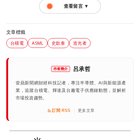
查看留言 ▼
文章標籤
台積電
ASML
史欽泰
造光者
呂承哲
作者簡介
壹蘋新聞網財經科技記者，專注半導體、AI與新能源產
業，追蹤台積電、輝達及台廠電子供應鏈動態，並解析
市場投資趨勢。
訂閱 RSS
更多文章
|