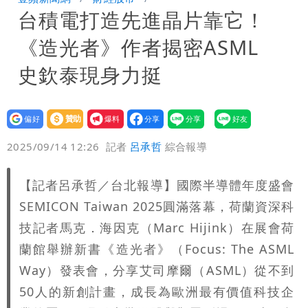
台積電打造先進晶片靠它！
「終於能交代」 捐500萬獎學金延續愛
白海豚颱風逼近！鄭明典示警「恐遇黑潮
《造光者》作者揭密ASML
變強」 路徑分歧藏警訊：不利強度維持
史欽泰現身力挺
設為
贊助
我要
偏好
壹蘋
爆料
2025/09/14 12:26
記者
呂承哲
綜合報導
【記者呂承哲／台北報導】國際半導體年度盛會
SEMICON Taiwan 2025圓滿落幕，荷蘭資深科
技記者馬克．海因克（Marc Hijink）在展會荷
蘭館舉辦新書《造光者》（Focus: The ASML
Way）發表會，分享艾司摩爾（ASML）從不到
50人的新創計畫，成長為歐洲最有價值科技企