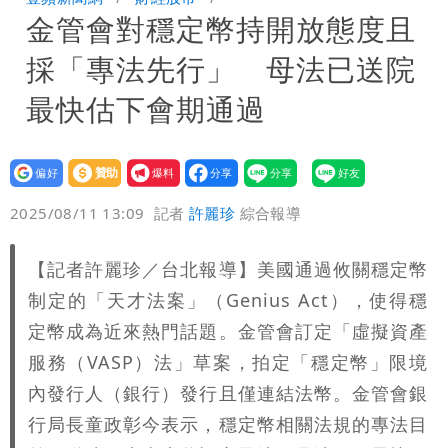
金管會對穩定幣持開放態度且
「終於能交代」 捐500萬獎學金延續愛
白海豚颱風逼近！鄭明典示警「恐遇黑潮
採「專法先行」 母法已送院
變強」 路徑分歧藏警訊：不利強度維持
最快估下會期通過
設為
贊助
我要
偏好
壹蘋
爆料
2025/08/11 13:09
記者
許麗珍
綜合報導
【記者許麗珍／台北報導】美國通過攸關穩定幣
制定的「天才法案」（Genius Act），使得穩
定幣成為近來熱門話題。金管會訂定「虛擬資產
服務（VASP）法」草案，拍定「穩定幣」限境
內發行人（銀行）發行且僅連結法幣。金管會銀
行局長童政彰今表示，穩定幣相關法規的專法目