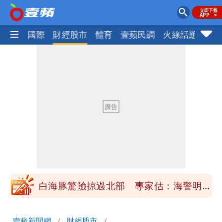
社會
國際
財經股市
體育
壹蘋民調
火線話題
Foc
「楊承勳」名字終於公開！被害人父淚喊
「終於能交代」 捐500萬獎學金延續愛
白海豚颱風逼近！鄭明典示警「恐遇黑潮
變強」 路徑分歧藏警訊：不利強度維持
高希均辭世享耆壽90歲 畢生推動閱讀
與進步觀念
內馬爾開到「寶可夢神包」後徹底入坑
砸重金再買一整桌卡盒
白海豚驚險掠過北部 專家估：海警明發
布 陸警可能相對低
「楊承勳」名字終於公開！被害人父淚喊
壹蘋新聞網
財經股市