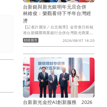
台新銀與新光銀明年元旦合併
林維俊：樂觀看待下半年台灣經
濟
【記者許麗珍／台北報導】金管會日前核
准台新國際商業銀行合併台灣新光商業銀
。
行。台新新光金控（2887）總經理林維俊
財經股市
2026/08/07 16:20
今表示，未來證券等子公司也將陸續整
合，「希望未來的台新新光金控能夠成為
一家規模更大、各項業務發展更加均衡的
金融集團。」展望下半年，他表示現在資
本市場相當活絡，金融業放款也持續成
長，對台灣經濟抱持樂觀。
台新新光金控AI創新服務 2026