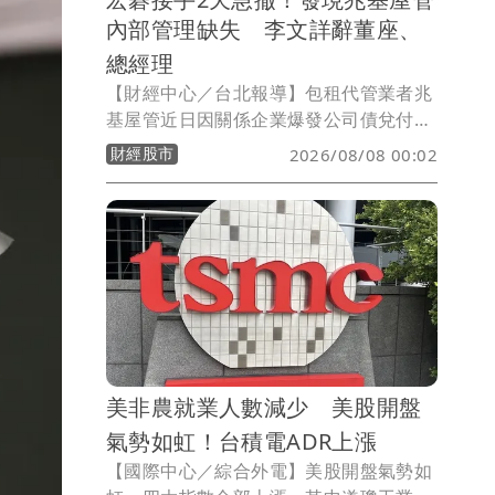
內部管理缺失 李文詳辭董座、
總經理
【財經中心／台北報導】包租代管業者兆
基屋管近日因關係企業爆發公司債兌付爭
議，身為第二大股東的宏碁原本派任法人
財經股市
2026/08/08 00:02
代表李文詳接掌董事長，盼強化公司治
理，但接任僅2天，宏碁7日晚間發布重大
訊息指出，李文詳接手後發現兆基屋管存
在內部管理缺失，因此辭去董事長、法人
董事及總經理等職務，宏碁並同步退出經
營層。
美非農就業人數減少 美股開盤
氣勢如虹！台積電ADR上漲
【國際中心／綜合外電】美股開盤氣勢如