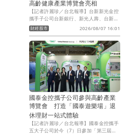
高齡健康產業博覽會亮相
【記者許麗珍／台北報導】台新新光金控
攜手子公司台新銀行、新光人壽、台新證
券今(8日)起至9日參與高齡健康博覽會，
財經股市
2026/08/07 16:01
以「聰明理財存健康，AI守護享樂活」為
核心精神，展示AI醫療預防、健康照護、
聰明理財和智能防詐等主題，透過專業工
具進行健康與經濟的雙軌佈局，打造全方
位金融與健康照護一站式高齡整合方案，
協助建構民眾高齡完美人生。
國泰金控攜子公司參與高齡產業
博覽會 打造「國泰遊樂場」退
休理財一站式體驗
【記者許麗珍／台北報導】國泰金控攜手
五大子公司於今（7）日參加「第三屆高