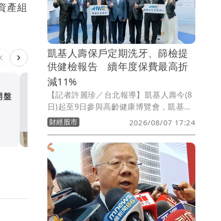
資產組
於7月底才正式推出，使今年與去年暑期
改版時程產生基期差異，單月營收仍呈年
減。
凱基人壽保戶定期洗牙、篩檢提
供健檢報告 續年度保費最高折
減11%
【記者許麗珍／台北報導】凱基人壽今(8
開盤
月繳4萬入住全台首座校園
日)起至9日參與高齡健康博覽會，凱基人
村 台壽規劃買保單可「跳
壽表示將健康促進融入商品設計，導入健
財經股市
2026/08/07 17:24
北中南養生宅
財經股市
康促進外溢機制，保戶只要定期完成洗
牙、癌症與肝炎篩檢及提供健康檢查報告
等對自身健康有益的項目，即有機會轉化
為續年度保費折減，若再申請電子保單，
最高可享11%續年度保費折減，實踐「越
健康、越有保障」保險新價值。