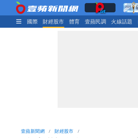
政治
社會
國際
財經股市
體育
壹蘋民調
火線話題
壹蘋新聞網
財經股市