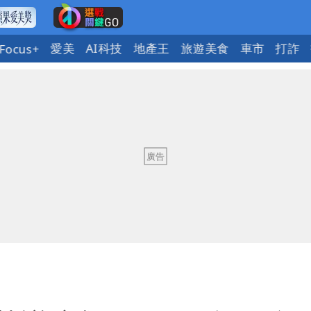
愛美
AI科技
地產王
旅遊美食
車市
打詐
Focus+