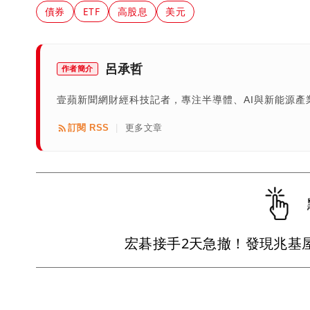
債券
ETF
高股息
美元
呂承哲
作者簡介
壹蘋新聞網財經科技記者，專注半導體、AI與新能源
訂閱 RSS
更多文章
|
宏碁接手2天急撤！發現兆基