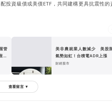
搭配投資級債或美債ETF，共同建構更具抗震性的
屋管
美非農就業人數減少 美股
座、
氣勢如虹！台積電ADR上漲
財經股市
查看留言 ▼