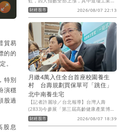
虹，四大指數全部上漲，其中道瓊工業指
數上漲123.93點、標普500指數上漲
財經股市
2026/08/07 22:13
29.72點、那斯達克指數上漲225.08點、
費城半導體指數上漲315.88點。在個股方
面，台積電ADR上漲3.07元或0.73％。
普貿易
標的的
穩定。
月繳4萬入住全台首座校園養生
，特別
村 台壽規劃買保單可「跳住」
扮演穩
北中南養生宅
類股過
【記者許麗珍／台北報導】台灣人壽
(2833)今參展「第三屆高齡健康產業博覽
會」並首度亮相全台首座校園養生村「中
財經股市
2026/08/07 18:39
信科大養生村」微縮模型。台壽董事長許
高股息
舒博表示，只要月繳4 萬即可「拎包入