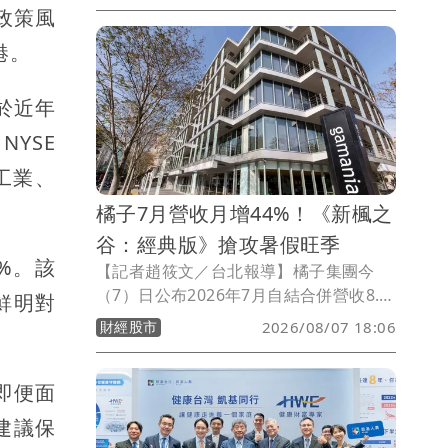
政策風
住」且房間內附家具，他另透露台壽已順
利取得台中超巨蛋、高雄澄清湖畔土地以
港。
布局北中南康養版圖，未來研擬單設計結
合住宿權益，台壽保戶享有入住資格或會
於近年
員身份且可「跳住」北中南各養生村，打
造銀髮養生村旅遊風新樣貌。
YSE
工業、
橘子7月營收月增44%！《新楓之
谷：經典版》搶攻暑假旺季
%。該
【記者趙筱文／台北報導】橘子集團今
（7）日公布2026年7月自結合併營收8.5
鮮明對
億元，月增44%、年減10%；累計今年前
財經股市
2026/08/07 18:06
7月合併營收52.7億元，較去年同期減少
8%。橘子表示，7月受惠暑期遊戲旺季，
即便面
多款主力遊戲陸續推出大型改版及周年活
動，帶動單月營收較6月明顯回升；不
建議保
過，由於主力端遊《新楓之谷：經典版》