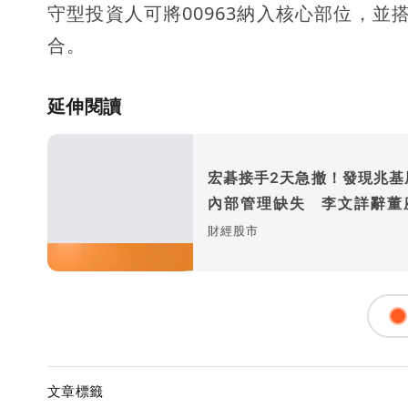
守型投資人可將00963納入核心部位，並
合。
延伸閱讀
宏碁接手2天急撤！發現兆基
內部管理缺失 李文詳辭董
總經理
財經股市
文章標籤