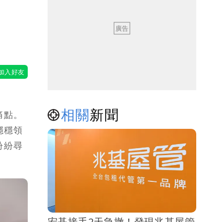
息
相關
新聞
痛點。
穩穩領
紛紛尋
宏碁接手2天急撤！發現兆基屋管