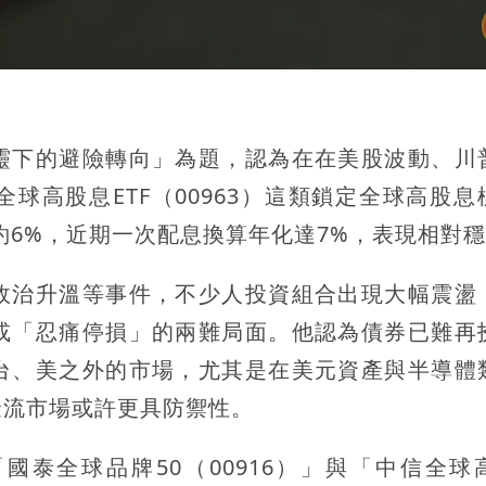
靈下的避險轉向」為題，認為在在美股波動、川
球高股息ETF（00963）這類鎖定全球高股息
率約6%，近期一次配息換算年化達7%，表現相對
政治升溫等事件，不少人投資組合出現大幅震盪
或「忍痛停損」的兩難局面。他認為債券已難再
台、美之外的市場，尤其是在美元資產與半導體
金流市場或許更具防禦性。
國泰全球品牌50（00916）」與「中信全球