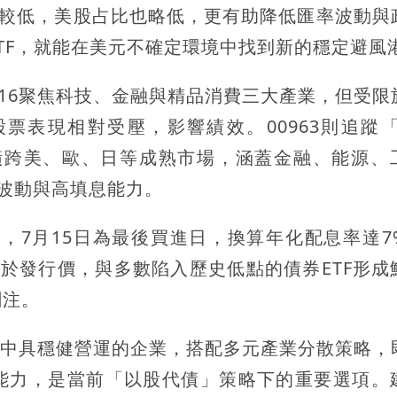
股比重較低，美股占比也略低，更有助降低匯率波動與
TF，就能在美元不確定環境中找到新的穩定避風
916聚焦科技、金融與精品消費三大產業，但受限
票表現相對受壓，影響績效。00963則追蹤「N
」，橫跨美、歐、日等成熟市場，涵蓋金融、能源、
低波動與高填息能力。
9元，7月15日為最後買進日，換算年化配息率達7
高於發行價，與多數陷入歷史低點的債券ETF形成
關注。
市場中具穩健營運的企業，搭配多元產業分散策略，
能力，是當前「以股代債」策略下的重要選項。