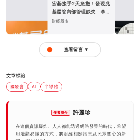
宏碁接手2天急撤！發現兆
基屋管內部管理缺失 李文
詳辭董座、總經理
財經股市
查看留言 ▼
文章標籤
國發會
AI
半導體
許麗珍
作者簡介
在這個資訊爆炸、人人都能透過網路發聲的時代，希望
用淺顯易懂的方式，將財經相關訊息及民眾關心的新