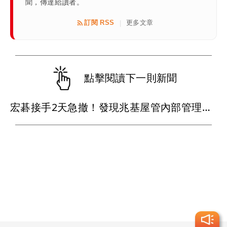
聞，傳達給讀者。
訂閱 RSS
更多文章
|
點擊閱讀下一則新聞
宏碁接手2天急撤！發現兆基屋管內部管理缺失 李文詳辭董座、總經理