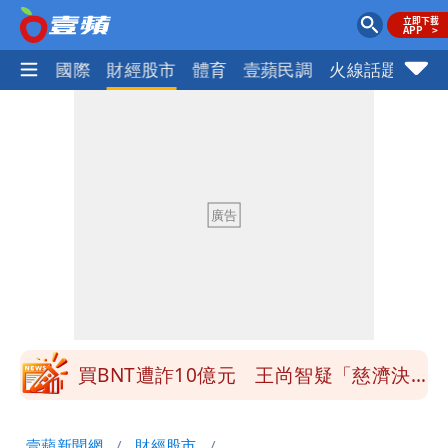
社會
國際
財經股市
體育
壹蘋民調
火線話題
Foc
白海豚接近「北台灣大雨特報」 氣象
署：本島陸警機率低
白海豚逼近！淡江大橋21時封閉機車道
明年總預算「史上最強」10大亮點 李
慧芝：今年的送立院345天還在審
影片｜颱風接近硬闖海邊觀浪「4口
家-1」 9歲兒捲入海裡消失了
買BNT遭詐10億元 王尚智疑「慈濟決
策高層牽涉其中」才不提告
柯文哲陪媽媽過父親節 分享「爸爸留給
壹蘋新聞網
財經股市