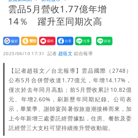
雲品5月營收1.77億年增
我最重要的一課」
慈濟內部信流出！公開遭騙10億採購過
14％ 躍升至同期次高
程
白海豚颱風來了！8地大雨特報 24小時
恐下500毫米
白海豚接近「北台灣大雨特報」 氣象
設為
贊助
我要
偏好
壹蘋
爆料
2025/06/10 17:31
記者
趙筱文
綜合報導
署：本島陸警機率低
白海豚逼近！淡江大橋21時封閉機車道
【記者趙筱文／台北報導】雲品國際（2748）
公布5月合併營收達1.77億元，年增14.17%，
僅次於去年同月高點；前5月營收累計10.82億
元、年增2.60%，刷新歷年同期紀錄。公司表
示，畢業季、謝師宴與暑假旅遊潮接棒而來，加
上今年新增三處委託經營據點，住房、餐飲及委
託經營三大支柱可望持續推升營收動能。