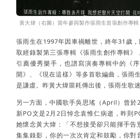
黃大煒（右圖）當年參與製作張雨生首張創作專輯（左
張雨生在1997年因車禍離世，終年31歲
取經錄製第三張專輯《張雨生創作專輯》
引薦優秀樂手，也譜寫演奏專輯中的《序
開》、《現在這樣》等多首歌編曲，張雨生
是謙虛。昨黃大煒噩耗傳出後，張雨生歌
另一方面，中國歌手吳思瑤（April）曾
新PO文是2月2日悼念袁惟仁病逝，昨則
她懷念黃大煒：「不想接受卻只能揮手告
集集錄影，你的一次次肯定和鼓勵，你對