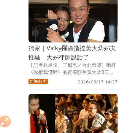
好友。
獨家｜Vicky罹癌指控黃大煒姊夫
性騷 大姊律師說話了
【記者林丞偉、王郁惠／台北報導】唱紅
《你把我灌醉》的資深歌手黃大煒3日在
家中猝逝後死因未明，卻爆出「案外
娛樂時尚
2026/06/17 14:37
案」，與黃大煒交往31年的經紀人女友
Vicky Chao昨(16日)指控2024年某次在
台北的大型公開晚會活動上，她被黃大煒
的大姊夫性騷擾，並表示會和黃珊珊律師
討論提告，對此，黃大煒大姊委任的漢英
得力法律事務所回應《壹蘋新聞網》。