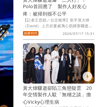
Polo首回應了 製作人好友心
疼：被掃到很不公平
【記者王思穎／台北報導】歌手黃大煒
（David）上月於夏威夷心肌梗塞驟逝，
卻傳出長年合作的音樂夥伴Polo WL（保
娛樂時尚
2026/07/17 15:31
羅王劉），與他感情長達31年的女友
Vicky互動密切，甚至傳出黃大煒、Polo
與Vicky感情是「三人行」。名製作人湯
榮昇與他們有超過20年的交情，昨受訪時
就當場傳訊息給Polo關心，只是當時未
回，今湯榮昇再為監製的戲《成名在望》
接受《壹蘋》專訪，分享Polo的回覆。
黃大煒驟逝卻陷三角戀疑雲 20
年交情製作人駁「無稽之談」擔
心Vicky心理生病