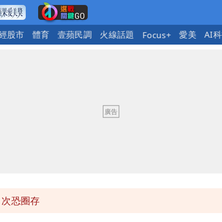
經股市
體育
壹蘋民調
火線話題
愛美
AI
Focus+
明恐發陸警
」媒體人嘆：真的該緊張了
鄭明典曝後續變化
身影曝 網驚覺不對
1次恐圈存