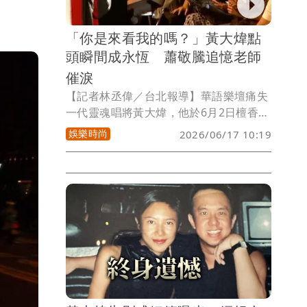
「你是來看我的嗎？」黃大煒點
頭瞬間成永恆 蕭敬騰追憶老師
催淚
【記者林丞偉／台北報導】華語樂壇痛失
一代靈魂唱將黃大煒，他於6月2日檀香山
時間辭世，享壽61歲，消息震驚各界。曾
娛樂時尚
2026/06/17 10:19
在《超級星光大道》踢館賽一鳴驚人的金
曲歌王蕭敬騰（老蕭），得知噩耗後悲痛
不已，第一時間發文追思。而近日網友翻
出一段塵封8年的珍貴影片，更讓無數歌
迷看得鼻酸——當年坐在台下微笑看著愛
徒演出的黃大煒，如今竟已成為再也回不
來的身影。