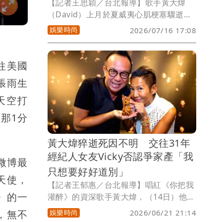
【記者王思穎／台北報導】歌手黃大煒
（David）上月於夏威夷心肌梗塞驟逝，
震驚外界，與他感情長達31年的女友
娛樂時尚
2026/07/16 17:08
Vicky仍沉浸巨大悲痛，未料近日卻遭質
疑與長年合作夥伴Polo WL（保羅王劉）
互動密切，甚至傳出黃大煒、Polo與
往美國
Vicky感情是「三人行」。與黃大煒和
張雨生
Vicky認識超過20年的名製作人湯榮昇今
（16日）出席監製的影集《成名在望》，
天空打
受訪時駁斥是無稽之談，「Polo就是小
那1分
弟，一起做音樂，他們不可能。」並分享
身為多年朋友，黃大煒和Vicky的互動點
黃大煒猝逝死因不明 交往31年
滴。
經紀人女友Vicky否認爭家產「我
微博最
只想要好好道別」
天使，
【記者王郁惠／台北報導】唱紅《你把我
》的一
灌醉》的資深歌手黃大煒，（14日）他姊
姊透過律師發聲明，證實黃大煒在本月3
娛樂時尚
2026/06/21 21:14
，無不
日在家中猝逝，享壽61歲。交往31年的經