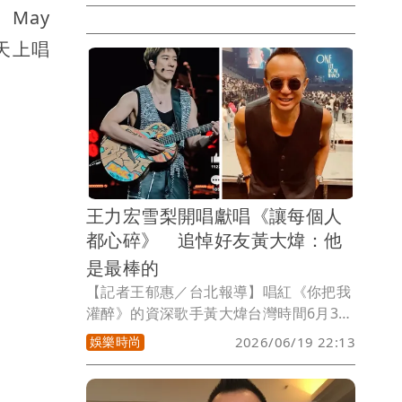
May
紀人女友Vicky今於社群以英文寫道心路
歷程，談到黃大煒驟逝至今死因不明、也
看在天上唱
無見到死亡證明與最後一面，對於外界認
為她動作頻頻是為了爭產，她直言：「事
實是，我從未想要繼承。」
王力宏雪梨開唱獻唱《讓每個人
都心碎》 追悼好友黃大煒：他
是最棒的
【記者王郁惠／台北報導】唱紅《你把我
灌醉》的資深歌手黃大煒台灣時間6月3日
在夏威夷驟逝，享壽61歲，震驚各界。曾
娛樂時尚
2026/06/19 22:13
與黃大煒合作的金曲歌王王力宏，近日在
雪梨舉辦《最好的地方II》世界巡迴演唱
會時，特別獻唱《讓每個人都心碎》追悼