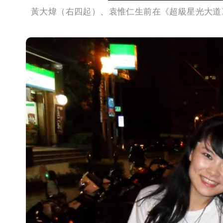
黃大煒（右四起）、袁惟仁生前在《超級星光大道》