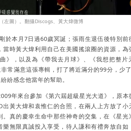
圖）。翻攝Discogs、黃大煒微博
，剛於本月7日過60歲冥誕；張雨生退伍後特別前
，當時黃大煒利用自己在美國搖滾圈的資源，為
曲》，以及為《帶我去月球》、《我想把整片
非常滿意這張專輯，打了將近滿分的99分，少了
迷紛紛感念他當年的幫助。
於2009年來台參加《第六屆超級星光大道》，原本
PO出黃大煒和袁惟仁的合照，在兩人上方放了小
別。真的慶幸生命中那些神奇的交集，在《星光
音樂無限真誠投入享受，待人謙和有禮奔放自如