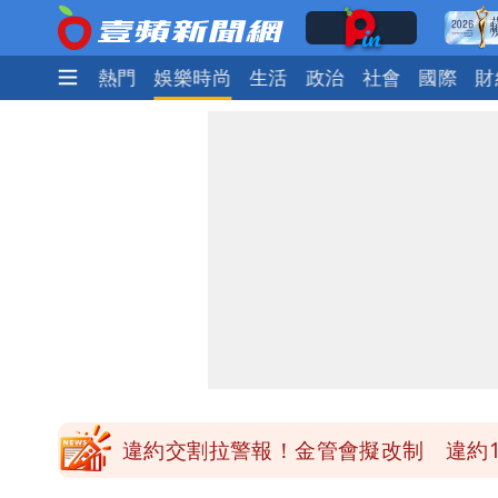
最新
焦點
熱門
娛樂時尚
生活
政治
社會
國際
財
白海豚最快下午海警！大雨襲7縣市 
蔣萬安民調只贏5％「現任優勢去哪？
白海豚游進溫暖海域 對流一夕復活！
97萬網紅「肥大叔」驚傳猝逝！最後
違約交割拉警報！金管會擬改制 違約