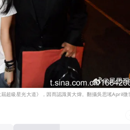
屆超級星光大道》，因而認識黃大煒。翻攝吳思瑤April微