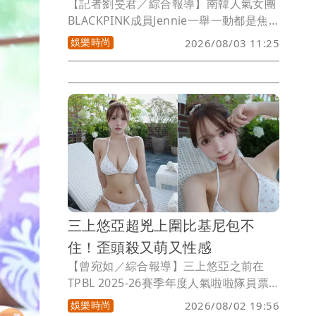
【記者劉旻君／綜合報導】南韓人氣女團
BLACKPINK成員Jennie一舉一動都是焦
點，近日才發布新歌、引起不少話題的
娛樂時尚
2026/08/03 11:25
她，隨後又驚喜現身澳洲樂團Tame
Impala在波士頓的演唱會，這回女神的
舞台造型同樣火辣無極限，以透膚睡衣搭
配蕾絲褲，看似遮好遮滿的造型其實暗藏
小心機，性感指數再度爆棚。
三上悠亞超兇上圍比基尼包不
住！歪頭殺又萌又性感
【曾宛如／綜合報導】三上悠亞之前在
TPBL 2025-26賽季年度人氣啦啦隊員票
選中，以7812票奪下第1名，人氣還是很
娛樂時尚
2026/08/02 19:56