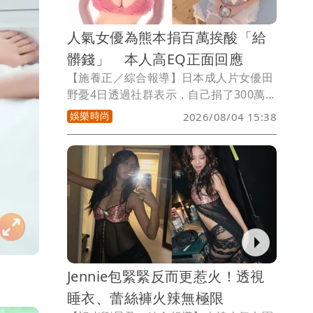
人氣女優為熊本捐百萬挨酸「給
髒錢」 本人高EQ正面回應
【施養正／綜合報導】日本成人片女優田
野憂4日透過社群表示，自己捐了300萬日
圓（約新台幣66萬）支援熊本強震復原，
娛樂時尚
2026/08/04 15:38
卻被網友諷刺「給髒錢」。對此田野回
應，「沒有理由因為職業而否定他人的支
援行動，捐款就是捐款，我只考慮能送到
需要幫助的人手上。」
Jennie包緊緊反而更惹火！透視
睡衣、蕾絲褲火辣無極限