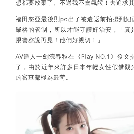
想都要放棄了。不過我不會氣餒！去追求
福田悠亞最後則po出了被遣返前拍攝到
嚴格的管制，所以才能守護好治安，「真
跟警察說再見！他們好親切！」
AV達人一劍浣春秋在《Play NO.1》
了，由於近年來許多日本年輕女性假借觀
的審查都極為嚴苛。