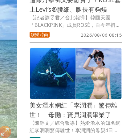
上Levi’s®腰細、腿長有夠燒
【記者劉旻君／台北報導】韓國天團
「BLACKPINK」成員ROSÉ，自今年初接
下美國丹寧品牌Levi’s®的全球品牌大使
娛樂時尚
2026/08/06 08:15
後，強大帶貨力一度讓她形象照中的同款
靴型褲賣到缺貨。近日如今品牌又釋出女
神全新美照，只見ROSÉ換上一系列丹寧
新品，以小露蠻腰的休閒造型詮釋Loose
Prep美式校園風格，腰細、腿長的慵懶美
樣，預計將再度引發一波粉絲搶購潮。
美女潛水網紅「李潤潤」驚傳離
世！ 母慟：寶貝潤潤畢業了
【陳靜文／綜合報導】熱愛潛水的知名網
紅李潤潤驚傳離世！李潤潤的母親4日透
過她的臉書發文，悲慟表示「寶貝潤潤畢