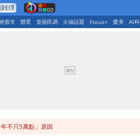
經股市
體育
壹蘋民調
火線話題
愛美
AI
Focus+
人讚爆：乾脆給台灣統治
掃到北部陸地
麗善也遭殃 共諜工程師遭求刑13年
馬祖60％最高
今年不只5萬點」原因