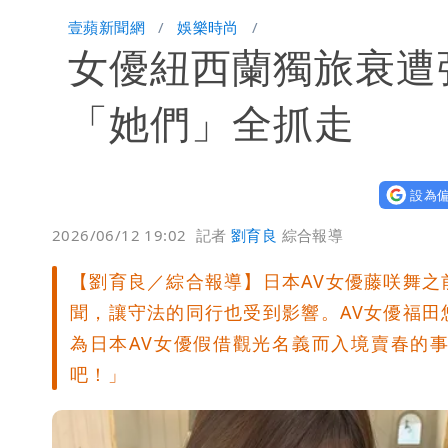
遲到1分鐘「被迫請假1小時」 律師：
壹蘋新聞網
娛樂時尚
女優紐西蘭獨旅衰遭
白海豚進逼！北市再放颱風整備假？蔣
華語天王遭亂爆私生子 周杰倫無辜捲
「她們」全抓走
比政府有愛！台暖捐熊本「1物資」日
設為偏
白海豚龜速擦邊！暴風圈「仍有可能」
2026/06/12 19:02
記者
劉育良
綜合報導
【劉育良／綜合報導】日本AV女優藤咲舞
聞，讓守法的同行也受到影響。AV女優福
為日本AV女優假借觀光名義而入境賣春的
吧！」