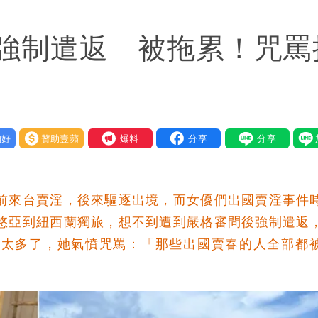
已觸法！
強制遣返 被拖累！咒罵
萬安這樣說
入！杰威爾發聲怒斥
人讚爆：乾脆給台灣統治
好
贊助壹蘋
我要爆料
掃到北部陸地
之前來台賣淫，後來驅逐出境，而女優們出國賣淫事件
田悠亞到紐西蘭獨旅，想不到遭到嚴格審問後強制遣返
事太多了，她氣憤咒罵：「那些出國賣春的人全部都