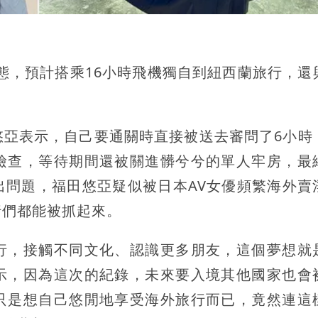
動態，預計搭乘16小時飛機獨自到紐西蘭旅行，還
悠亞表示，自己要通關時直接被送去審問了6小時
檢查，等待期間還被關進髒兮兮的單人牢房，最
出問題，福田悠亞疑似被日本AV女優頻繁海外賣
行們都能被抓起來。
行，接觸不同文化、認識更多朋友，這個夢想就
示，因為這次的紀錄，未來要入境其他國家也會
只是想自己悠閒地享受海外旅行而已，竟然連這