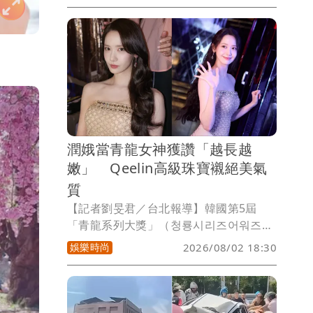
高，她最近到韓國度假，因天氣炎熱，脫
到剩比基尼開心泡水消暑，也分享池邊美
照給粉絲，超兇上圍快撐出比基尼，性感
魅力無法擋，1天狂吸近8萬讚。
潤娥當青龍女神獲讚「越長越
嫩」 Qeelin高級珠寶襯絕美氣
質
【記者劉旻君／台北報導】韓國第5屆
「青龍系列大獎」（청룡시리즈어워즈，
Blue Dragon Series Awards，簡稱
娛樂時尚
2026/08/02 18:30
BSA） ，上（7）月31日在仁川Paradise
City飯店登場。五度接下典禮主持棒的
「少女時代」成員潤娥，一身金色禮服搭
配Qeelin珠寶再度美翻紅毯，已經36歲的