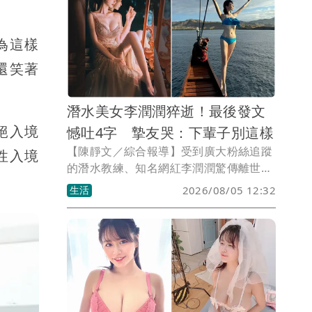
為這樣
還笑著
潛水美女李潤潤猝逝！最後發文
絕入境
憾吐4字 摯友哭：下輩子別這樣
【陳靜文／綜合報導】受到廣大粉絲追蹤
性入境
的潛水教練、知名網紅李潤潤驚傳離世，
家屬並未透露死因，李潤潤臉書13天前分
生活
2026/08/05 12:32
享一則10年前貼文，似乎略顯感傷寫下
「年輕真好」4個字，除此之外，再無隻
字片語。由於離世消息太突然，許多朋
友、粉絲紛紛悲傷表示難以置信。