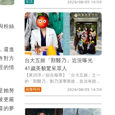
生活
2026/08/05 14:59
業了」，並已低調完成追思禮拜，李母向
向遠道來參加追思禮拜的親友們致謝，
「我都替她記著，日後有機會，再替她回
報給你們」，不過並未透露死因。
與粉絲
，還進
終對方
台大五姬「獸醫乃」近況曝光
淫的情
41歲美貌驚呆眾人
【黃詩淳／綜合報導】「台大五姬」之一
的「獸醫乃」劉乃潔畢業後，並沒有踏進
演藝圈，而是到英國深造，攻讀碩、博
娛樂時尚
2026/08/05 14:59
是她努
士，之後更回到母校擔任助理教授，近日
被更嚴
她和學生同框的近照曝光，凍齡美貌瞬間
引起熱議。
樣的夢