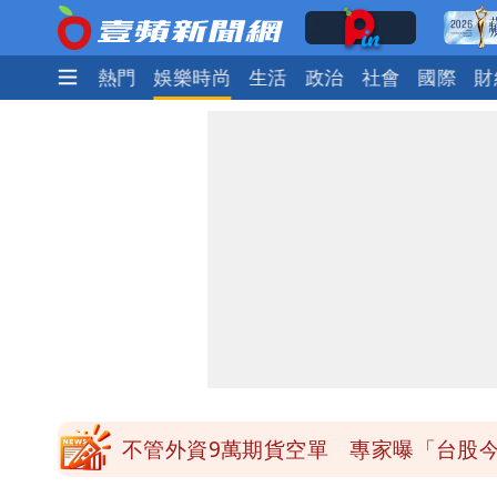
最新
焦點
熱門
娛樂時尚
生活
政治
社會
國際
財
比政府有愛！台暖捐熊本「1物資」日
白海豚龜速擦邊！暴風圈「仍有可能」
「網購」5千萬筆全台個資！黃仁勳、張
白海豚暴風侵襲率曝光！北北基破4成 
不管外資9萬期貨空單 專家曝「台股