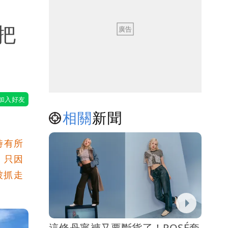
把
相關
新聞
時有所
，只因
被抓走
這條丹寧褲又要斷貨了！ROSÉ套