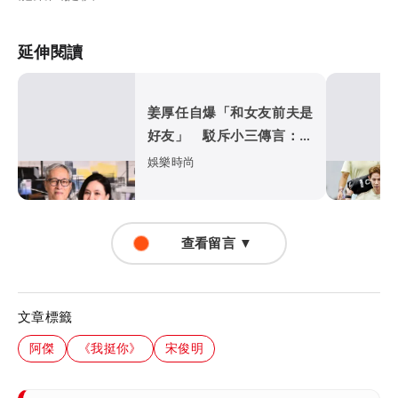
延伸閱讀
姜厚任自爆「和女友前夫是
好友」 駁斥小三傳言：你
在講三小？
娛樂時尚
查看留言 ▼
文章標籤
阿傑
《我挺你》
宋俊明