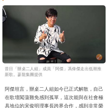
雨這時才變小
五月天冠佑20歲女兒「遭AI假造不雅影
像」 憤怒發聲：已截圖
最新風雨預測！今天「9地區」達停班課
標準
姜厚任自爆「和女友前夫是好友」 駁斥
小三傳言：你在講三小？
昔日「辦桌二人組」成員「阿傑」馮偉傑走出低潮推
新歌。蔘龍集團提供
阿傑坦言，辦桌二人組如今已正式解散，自己
在歌壇闖蕩難免感到孤單，這次能與在社會極
具地位的宋俊明理事長跨界合作，感到非常榮