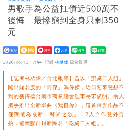
男歌手為公益扛債近500萬不
周溼答答
Tim哥慘成淹水戶 貨物及電腦全泡水！
後悔 最慘窮到全身只剩350
他崩潰喊完蛋
黑面嫁女席開200桌搞成演唱會 她嫌高
元
調轉為感動「這是他愛我的方式」
以色列媒體驚爆：伊朗最高領袖緊急送醫
設為
贊助
我要
台北山區升級「大豪雨」！基隆北海岸逢
偏好
壹蘋
爆料
2026/06/12 17:44
記者
林丞偉
綜合報導
大潮 恐海水倒灌
澎湖13兒女擠住10坪屋 媽帶補助款離
【記者林丞偉／台北報導】曾以「辦桌二人組」
家！縣府出手了
經紀人強吻女藝人「我又沒伸舌頭」 連
闖出知名度的「阿傑」馮偉傑，近日迎來意想不
法官都怒了：相當噁心
桃園復興宣布今停班課！全台放假情形一
到的新搭檔台南市商業總會理事長宋俊明。兩人
攜手推出全新單曲《我挺你》，這首跨界作品不
次看
慈濟遭詐10億 他點名顏博文下台：認
僅獲選為最新「警界之歌」，2人合作意外合
拍，還幽默自封新團名「吃桌二人組」。
錯有那麼難嗎？
颱風相當有感！海警持續到明晨 北部風