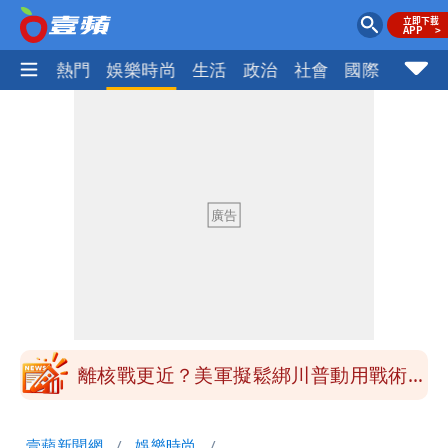
焦點
熱門
娛樂時尚
生活
政治
社會
國際
財經股
最新風雨預測！今天「9地區」達停班課
標準
姜厚任自爆「和女友前夫是好友」 駁斥
小三傳言：你在講三小？
姜厚任女友3碩1博都在騙？ 精神科醫
師：「幻謊者」無法治
木瓜霞｜姜厚任戀上奇女子撞哏「香港爺
孫戀」 75歲男星傻淪小王一場空
離核戰更近？美軍擬鬆綁川普動用戰術性
核武
白海豚走後 西南季風全面接管！未來一
壹蘋新聞網
娛樂時尚