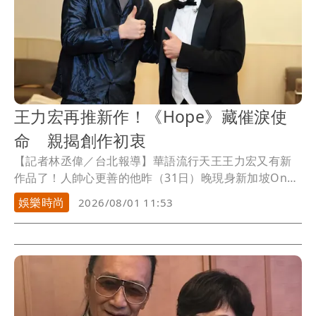
王力宏再推新作！《Hope》藏催淚使
命 親揭創作初衷
【記者林丞偉／台北報導】華語流行天王王力宏又有新
作品了！人帥心更善的他昨（31日）晚現身新加坡One
Farrer Hotel舉辦的愛合社區服務（Epworth
娛樂時尚
2026/08/01 11:53
Community Services）慈善募款晚宴，不僅擔任表演嘉
賓，更首度公開演唱全新公益單曲《Hope》。這首歌不
只是新作，更承載著鼓勵弱勢兒童、青少年與家庭勇敢
迎向未來的使命，歌曲也將於8月4日零點正式數位上
架。