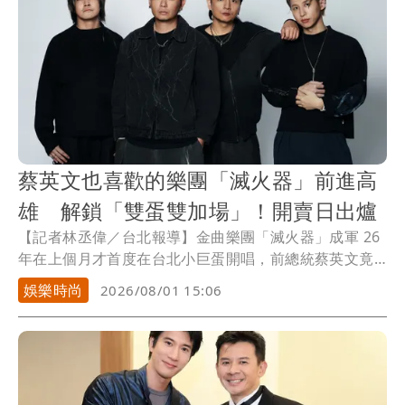
蔡英文也喜歡的樂團「滅火器」前進高
雄 解鎖「雙蛋雙加場」！開賣日出爐
【記者林丞偉／台北報導】金曲樂團「滅火器」成軍 26
年在上個月才首度在台北小巨蛋開唱，前總統蔡英文竟
然也是「小粉絲」，親臨現場朝聖，結束2場攻蛋專場
娛樂時尚
2026/08/01 15:06
後，滅火器即將光榮返鄉登上高雄巨蛋開唱。12月12日
首場門票昨天開賣後隨即秒殺，滅火器隨後宣布加開12
月13日場次，正式解鎖「雙蛋雙加場」成就。