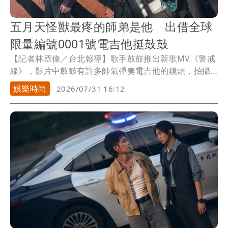
五月天怪獸最疼的師弟是他 出借全球
限量編號0001號電吉他挺鼓鼓
【記者林丞偉／台北報導】歌手鼓鼓推出新歌MV《警戒
線》，影片中鼓鼓有許多帥氣彈奏電吉他的鏡頭，拍攝
所使用的吉他更是大有來頭，由五月天怪獸特別出借全
娛樂時尚
2026/07/31 16:12
球限量聯名簽名款電吉他Epiphone MAYDAY
MONSTER '59 Les Paul Standard，甚至是珍貴的編號
0001號吉他力挺拍攝，足見師兄天團「五月天」有多疼
愛師弟。