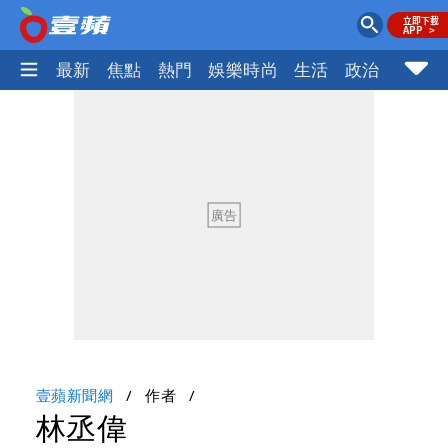
最新
焦點
熱門
娛樂時尚
生活
政治
社會
壹蘋新聞網
作者
林丞偉