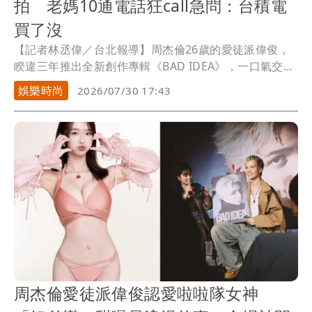
拍 老媽10通電話狂call急問：台積電
買了沒
【記者林丞偉／台北報導】周杰倫26歲的愛徒派偉俊，
睽違三年推出全新創作專輯《BAD IDEA》，一口氣交出
15首全製作曲目，談到這次的專輯命名由來，派偉俊表
娛樂時尚
2026/07/30 17:43
示：「有時候一個看似糟糕的決定，或許會迎來意想不
到的好結果，凡事盡心即可，過度糾結就不好玩了。」
整張作品橫跨各式New Pop曲風、復古City Pop、全英
文創作及多位音樂人合作，展現出豐富的音樂企圖心與
創作彈性。
周杰倫愛徒派偉俊認愛啦啦隊女神