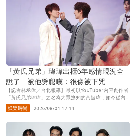
「黃氏兄弟」瑋瑋出櫃6年感情現況全
說了 被他劈腿嘆：很像被下咒
【記者林丞偉／台北報導】最初以YouTuber內容創作者
「黃氏兄弟瑋瑋」之名為大眾熟知的黃挺瑋，如今從內
容創作跨足音樂領域，推出睽違三年的第二張完整
娛樂時尚
2026/08/01 17:14
EP《Journey》並在信義區舉辦簽唱會。