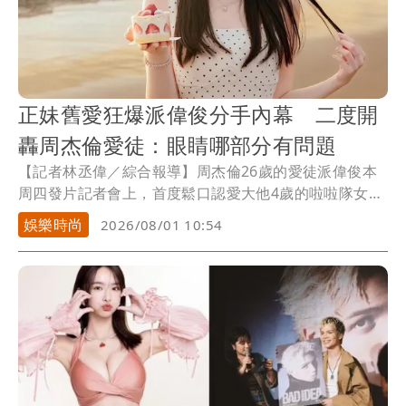
正妹舊愛狂爆派偉俊分手內幕 二度開
轟周杰倫愛徒：眼睛哪部分有問題
【記者林丞偉／綜合報導】周杰倫26歲的愛徒派偉俊本
周四發片記者會上，首度鬆口認愛大他4歲的啦啦隊女神
禾羽（舊名張雅涵），怎料，此舉惹怒疑似「前女
娛樂時尚
2026/08/01 10:54
友」、曾參加選秀節目的女星「Ally」黃琳媛，二度在社
群發聲嗆聲舊愛派偉俊，在Threads上掀起熱烈討論。