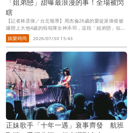
「姐弟戀」甜曝最浪漫的事！全場被閃
瞎
【記者林丞偉／台北報導】周杰倫26歲的愛徒派偉俊被
爆戀上大他4歲的啦啦隊女神禾羽，這段「姐弟戀」似乎
在今年才剛萌芽，網友起底2人愛火早就一發不可收拾，
娛樂時尚
2026/07/30 15:43
早在今年3月，就一同飛到韓國滑雪，派偉俊今（30日）
舉辦新專輯《BAD IDEA》聽歌會，被問及這段情，他大
方對媒體認愛，「我們穩定交往中」，更透露交往約3個
多月時間。
正妹歌手「十年一遇」衰事齊發 航班