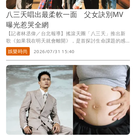
八三夭唱出最柔軟一面 父女訣別MV
曝光惹哭全網
【記者林丞偉／台北報導】搖滾天團「八三夭」推出新
歌《如果我在明天就會離開》，是首探討生命課題的感
人單曲，也是一場藏著線索的告別旅程。MV邀請到樂團
娛樂時尚
2026/07/31 15:40
四分衛主唱陳如山和主演電影《左撇子女孩》的葉子
綺，攜手演繹一場跨越離別的父女旅程，八三夭看到劇
情就很有感覺，表示：「看到這個劇本會覺得更要珍惜
和家人的相處。」