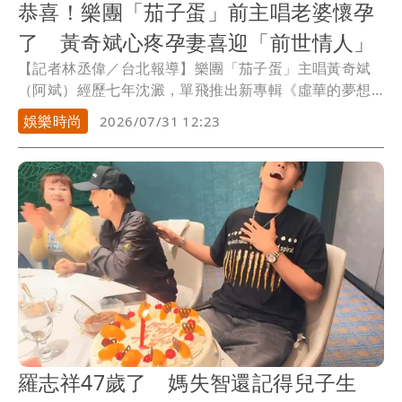
恭喜！樂團「茄子蛋」前主唱老婆懷孕
了 黃奇斌心疼孕妻喜迎「前世情人」
【記者林丞偉／台北報導】樂團「茄子蛋」主唱黃奇斌
（阿斌）經歷七年沈澱，單飛推出新專輯《虛華的夢想
是一支刀》，本月9日他宣傳新輯記者會時，被問及婚後
娛樂時尚
2026/07/31 12:23
2年的的生娃進度，他笑說：「有好消息一定讓大家知
道。」果真是說到做到的男人，今（31日）中午宣佈老
婆懷孕的好消息，更甜曬老婆的孕肚。
羅志祥47歲了 媽失智還記得兒子生