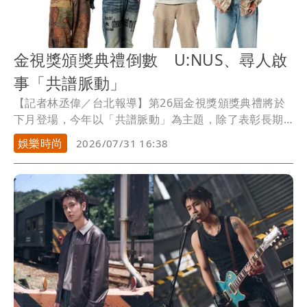
金視獎頒獎典禮倒數 U:NUS、尋人啟
事「共譜脈動」
【記者林丞偉／台北報導】第26屆金視獎頒獎典禮將於
下月登場，今年以「共譜脈動」為主題，除了表彰長期
深耕地方、持續創作優質內容的有線電視業者，也將透
娛樂時尚
2026/07/31 16:38
過音樂與舞台，串聯表演者與觀眾的情感。金曲獎最佳
演唱組合「尋人啟事」與人氣男團「U:NUS」將登上金
視獎舞台。