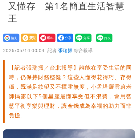
又懂存 第1名簡直生活智慧
王
設為
贊助
我要
偏好
壹蘋
爆料
2026/05/14 00:04
記者
張瑞振
綜合報導
【記者張瑞振／台北報導】誰能在享受生活的同
時，仍保持財務穩健？這些人懂得花得巧、存得
穩，既滿足欲望又不揮霍無度，小孟塔羅雲蔚老
師揭露以下5個星座最懂享受但不浪費，會用智
慧平衡享樂與理財，讓金錢成為幸福的助力而非
負擔。