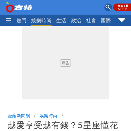
焦點
熱門
娛樂時尚
生活
政治
社會
國際
財經股
壹蘋新聞網
娛樂時尚
越愛享受越有錢？5星座懂花