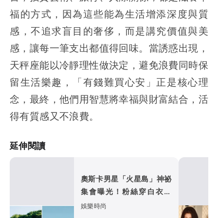
福的方式，因為這些能為生活增添深度與質
感，不追求盲目的奢侈，而是講究價值與美
感，讓每一筆支出都值得回味。當誘惑出現，
天秤座能以冷靜理性做決定，避免浪費同時保
留生活樂趣，「有錢難買心安」正是核心理
念，最終，他們用智慧將幸福與財富結合，活
得有質感又不浪費。
延伸閱讀
奧斯卡男星「火星島」神祕
集會曝光！粉絲穿白衣朝
拜 邪教疑雲再起
娛樂時尚