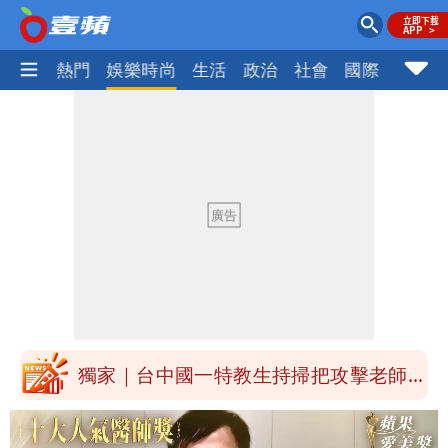
焦點
熱門
娛樂時尚
生活
政治
社會
國際
財經股
外送專法上路滿2週！Uber Eats曝外送
員收益變化
高希均辭世享耆壽90歲 畢生推動閱讀
與進步觀念
內馬爾開到「寶可夢神包」後徹底入坑
砸重金再買一整桌卡盒
白海豚驚險掠過北部 專家估：海警明發
布 陸警可能相對低
獨家｜台中國一特教生持掃把攻擊老師
女師右眼虹膜斷裂恐失明
「楊承勳」名字終於公開！被害人父淚喊