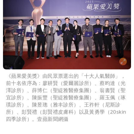
《蘋果愛美獎》由民眾票選出的「十大人氣醫師」，
前十名依序為：廖耕賢（愛爾麗診所）、蔡昀達（光
澤診所）、薛博仁（聖緹雅醫療集團）、翁書賢（聖
宜診所）、陳振豐（聖緹雅醫療集團）、羅玉佩（琢
璞診所）、陳昱璁（雅丰診所）、王祚軒（尼斯診
所）、彭賢禮（彭賢禮皮膚科）以及黃勇學（20skin
四季診所）。壹蘋新聞網攝