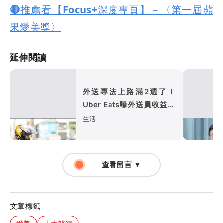
🔴推薦看【Focus+深度專頁】－〈第一屆蘋
果愛美獎〉
延伸閱讀
外送專法上路滿2週了！
Uber Eats曝外送員收益變
化
生活
查看留言 ▼
文章標籤