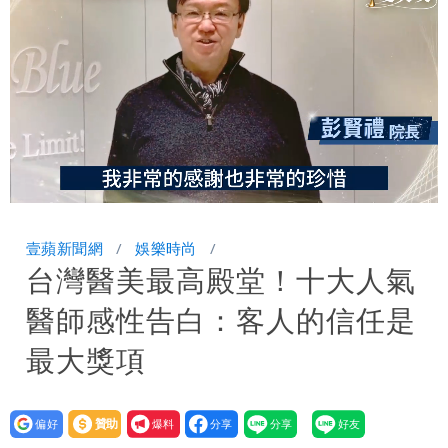
「終於能交代」 捐500萬獎學金延續愛
外送專法上路滿2週！Uber Eats曝外送
員收益變化
高希均辭世享耆壽90歲 畢生推動閱讀
與進步觀念
Loaded
:
Unmute
100.00%
壹蘋新聞網
娛樂時尚
台灣醫美最高殿堂！十大人氣
醫師感性告白：客人的信任是
最大獎項
設為
贊助
我要