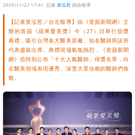
偏好
壹蘋
爆料
2025/11/27 17:41
記者
黃泓哲
綜合報導
【記者黃泓哲／台北報導】由《壹蘋新聞網》主
辦的首屆《蘋果愛美獎》今（27）日舉行頒獎
典禮，吸引台灣各大醫美原廠、知名醫師與診所
代表盛裝出席。典禮現場氣氛熱烈，《壹蘋新聞
網》也特別公布「十大人氣醫師」得獎名單，向
在醫美領域表現優秀、深受大眾信賴的醫師們致
敬。