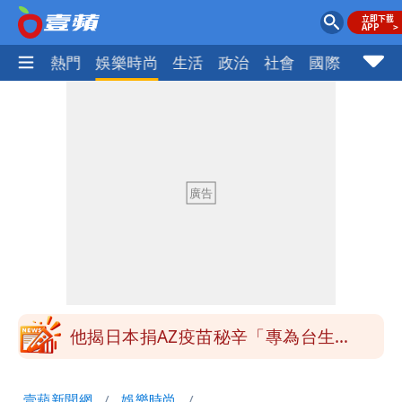
焦點
熱門
娛樂時尚
生活
政治
社會
國際
財經股
「最挺台議員」遺作！美參院通過制裁
案 重課俄羅斯500%關稅
姜厚任不信會被嫩女友「辣手摧花」 曝
創演藝工會最遺憾一事
白海豚勾到「台灣陸地」了！雙眼牆旋
繞 路徑擺盪
特斯拉衝夜市…猛撞12車！民眾嚇「賓士
救好幾條人命」
他揭日本捐AZ疫苗秘辛「專為台生
產」：終還陳時中清白
白海豚西進！專家：「大轉彎」機率非常
壹蘋新聞網
娛樂時尚