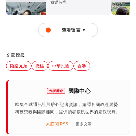
後悔選擇
娛樂時尚
查看留言 ▼
文章標籤
陌路兄弟
撤檔
中華民國
香港
國際中心
作者簡介
匯集全球通訊社與駐外記者資訊，編譯各國政經局勢、
科技突破與國際趣聞，提供讀者接軌世界的宏觀視野。
訂閱 RSS
更多文章
|