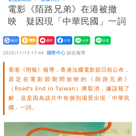
電影《陌路兄弟》在港被撤
小 明強度有變化
「白海豚」雨炸8縣市！逼近台灣恐擺
映 疑因現「中華民國」一詞
盪 這幾區飆豪雨
「最挺台議員」遺作！美參院通過制裁
案 重課俄羅斯500%關稅
姜厚任不信會被嫩女友「辣手摧花」 曝
設為
贊助
我要
偏好
壹蘋
爆料
2025/11/15 17:44
國際中心
綜合報導
創演藝工會最遺憾一事
香港《明報》報導，香港法國電影節日前公布，
原定在電影節期間放映的《陌路兄弟》
（Road's End in Taiwan）將取消，據該報了
解，這是因為該片中有個別場景出現「中華民
國」一詞。