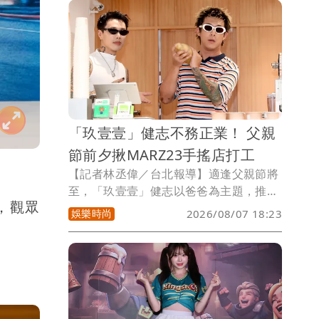
演。
「玖壹壹」健志不務正業！ 父親
節前夕揪MARZ23手搖店打工
【記者林丞偉／台北報導】適逢父親節將
至，「玖壹壹」健志以爸爸為主題，推出
，觀眾
全新單曲《Super Daddy》破天荒邀來高
娛樂時尚
2026/08/07 18:23
爾宣OSN、MARZ23獻聲又尬舞！三位超
級奶爸夢幻聯動引發樂迷暴動，新歌洗腦
旋律更立刻席捲樂壇。