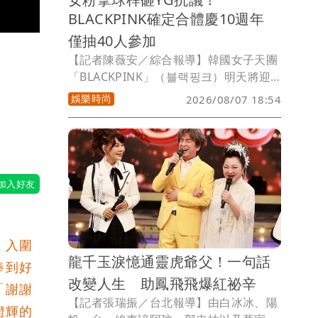
BLACKPINK確定合體慶10週年
僅抽40人參加
【記者陳薇安／綜合報導】韓國女子天團
「BLACKPINK」（블랙핑크）明天將迎
接出道10週年，昨天宣布展開紀念活動，
娛樂時尚
2026/08/07 18:54
只提及在「首爾某處」，更表示「預計僅
部分成員參加」，引發粉絲不滿，一名日
本女粉絲憤而拿著高爾夫球桿直闖YG娛
樂大樓，打破玻璃門洩憤。YG娛樂相關
人士今澄清，「Jisoo、Jennie、Lisa、
ROSÉ 4名成員都會出席」，希望平息粉
絲怒火。
！入圍
龍千玉淚憶通靈虎爺父！一句話
棒到好
改變人生 助鳳飛飛爆紅祕辛
「謝謝
【記者張瑞振／台北報導】由白冰冰、陽
鐙輝的