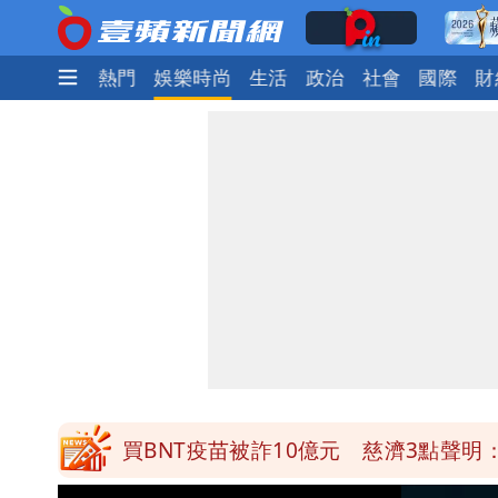
最新
焦點
熱門
娛樂時尚
生活
政治
社會
國際
財
營建署前處長收廠商百萬賄款 終判3年
當年缺疫苗缺快篩缺口罩 王鴻薇：陳
兆基風暴！前董座李建成移送北檢 是
慈濟買BNT遭詐10億元 蔡英文：政
買BNT疫苗被詐10億元 慈濟3點聲