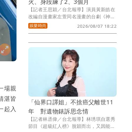
火、身段練了2、3個月
【記者王思穎／台北報導】演員黃新皓在
改編自漫畫家左萱同名漫畫的台劇《神之
鄉》，為了完美詮釋八家將文化，事前足
娛樂時尚
2026/08/07 18:22
足準備了2、3個月，不僅反覆練習八家將
步伐與身段，還特別學習噴火技巧，希望
能以最真實的方式呈現角色。
一場親
精湛皆
「仙界口譯姐」不捨癌父離世11
一起入
年 對遺物錶訴思念情
【記者林丞偉／台北報導】林琇琪自選秀
節目《超級紅人榜》脫穎而出，又因能與