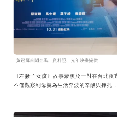
黃鐙輝首闖金馬。資料照、光年映畫提供
《左撇子女孩》故事聚焦於一對在台北夜
不僅觀察到母親為生活奔波的辛酸與掙扎