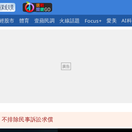
經股市
體育
壹蘋民調
火線話題
愛美
AI
Focus+
8月將入監
時中哪來勇氣要別人道歉
否聲押？交保？複訊後揭曉
府很多謹慎判斷當時未被理解
明：不排除民事訴訟求償