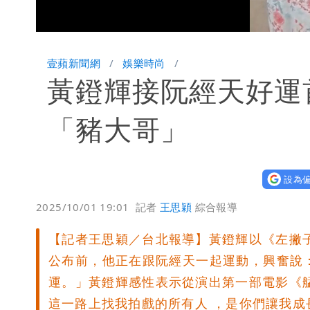
Unmute
壹蘋新聞網
娛樂時尚
黃鐙輝接阮經天好運
「豬大哥」
設為偏
2025/10/01 19:01
記者
王思穎
綜合報導
【記者王思穎／台北報導】黃鐙輝以《左撇
公布前，他正在跟阮經天一起運動，興奮說
運。」黃鐙輝感性表示從演出第一部電影《
這一路上找我拍戲的所有人 ，是你們讓我