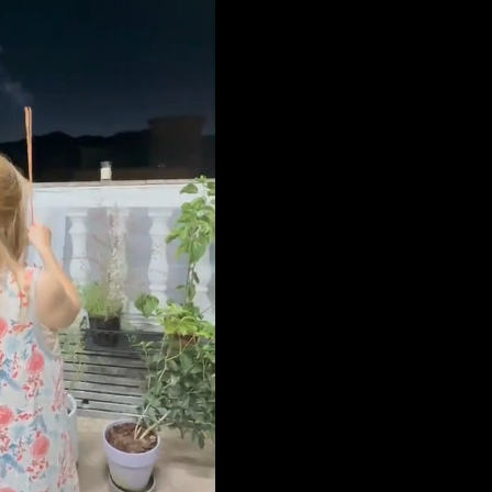
詐團有機會詐騙慈濟的就是民進黨
8月將入監
時中哪來勇氣要別人道歉