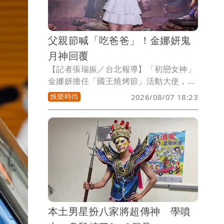
父親節喊「吃爸爸」！金娜妍鬼
月神回覆
【記者張瑞振／台北報導】「初戀女神」
金娜妍擔任「國王燒烤節」活動大使，今
天現身焦糖楓三和店，化身一日店長，適
娛樂時尚
2026/08/07 18:23
逢明天就是父親節，她分享爸爸平時最愛
喝酒配燒烤，原本想表達「想跟爸爸一起
吃」，卻一時口誤脫口說出「吃爸爸」，
讓現場媒體瞬間愣住，她發現失言後立刻
笑著更正：「是跟爸爸一起吃啦！」逗得
全場哈哈大笑。
本土男星扮八家將超傳神 學噴