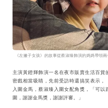
《左撇子女孩》的故事從蔡淑臻飾演的媽媽帶領兩
主演黃鐙輝飾演一名在夜市販賣生活百貨
密戲相當吸睛，先前受訪時還搞笑表示，
入圍金馬，蔡淑臻入圍女配角獎，「可以
圍，謝謝金馬獎，謝謝評審。」