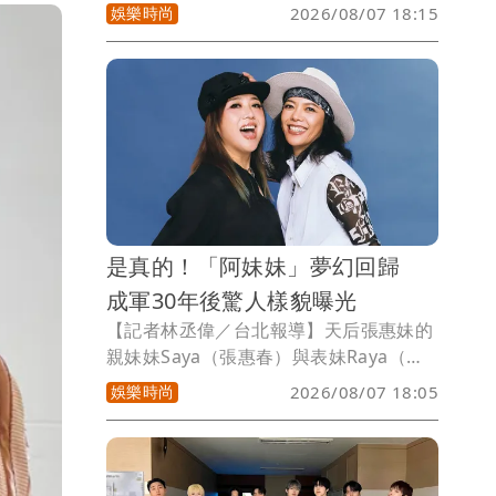
仙界溝通，淡定看待無形，被粉絲封為
娛樂時尚
2026/08/07 18:15
「仙界口譯姐」，近來，推出台語專輯
《重逢》，這首歌讓她想到最愛的父親，
對她而言有著特別意義，談起亡父離世11
年來，身為女兒的她，始終沒有停止思
念，也只能期盼與爸爸於夢中重逢。
是真的！「阿妹妹」夢幻回歸
成軍30年後驚人樣貌曝光
【記者林丞偉／台北報導】天后張惠妹的
親妹妹Saya（張惠春）與表妹Raya（陳
秋琳）組成的阿妹妹，華語歌壇最具代表
娛樂時尚
2026/08/07 18:05
性的女子雙人團體之一。今年適逢成軍30
週年，雙姝驚喜宣布合體站上大型音樂
節，也成為「東！帶我走」看點之一。