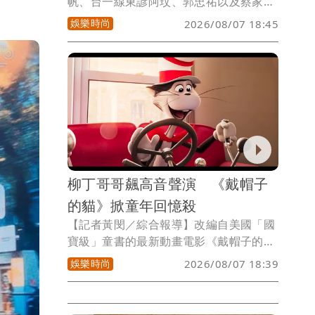
帆、台一線東諺阿玟、郭忠祐以及蔡家蓁
主持的民視《超級冰冰Show》播出時適
娛樂時尚
2026/08/07 18:45
逢父親節，本週主題「爸爸的音樂時光
機」邀請到台語天后龍千玉以及情歌王子
王建傑，兩人合唱〈男人情女人心〉，讓
全場聽得如癡如醉。
柳丁哥哥飆高音聲演 《戴帽子
的貓》掀童年回憶殺
【記者黃閔／綜合報導】改編自美國「國
寶級」童書的最新動畫電影《戴帽子的
貓》，隨著中文版正式預告首度曝光，最
娛樂時尚
2026/08/07 18:39
受矚目的主角「戴帽子的貓」中文配音人
選也正式揭曉，將由深受台灣大小朋友喜
愛的兒童節目主持人「柳丁哥哥」擔綱聲