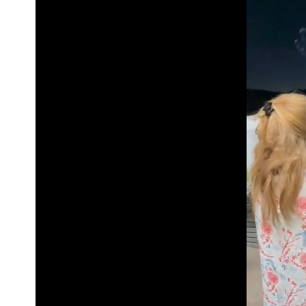
「陳時中怎麼有臉發文」 李明璇：讓
營建署前處長收廠商百萬賄款 終判3年
當年缺疫苗缺快篩缺口罩 王鴻薇：陳