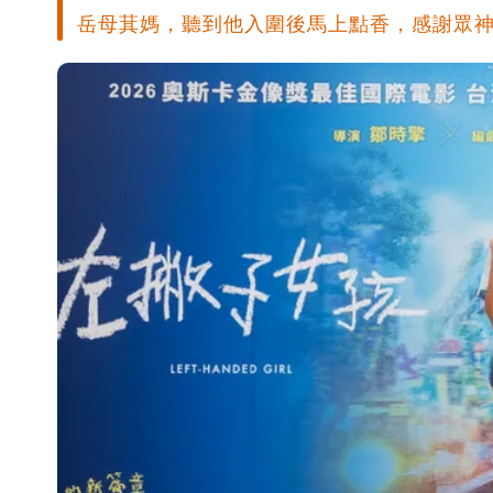
岳母萁媽，聽到他入圍後馬上點香，感謝眾