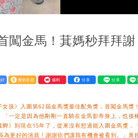
Loaded
:
100.00%
首闖金馬！萁媽秒拜拜謝
好
贊助壹蘋
我要爆料
子女孩》入圍第62屆金馬獎最佳配角獎，首闖金馬獎
：「一定是因為他剛剛一直騎在金馬影帝身上，也接
艋舺》到現在15年了，從來沒有想過能入圍金馬獎，
成長為更好的演員！謝謝你們讓我有機會被看到。」黃