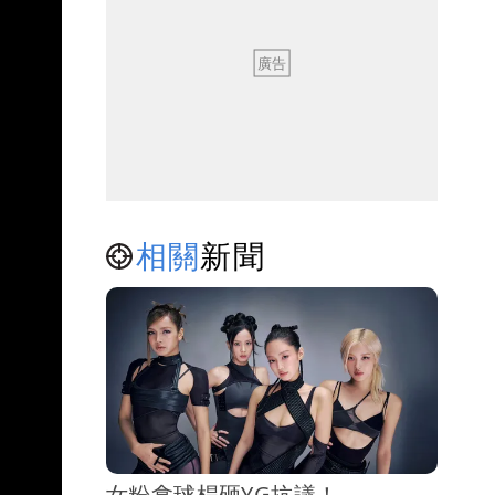
相關
新聞
女粉拿球桿砸YG抗議！