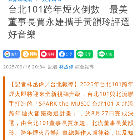
台北101跨年煙火倒數 最美
10.6億顧問費決策過程在哪
董事長賈永婕攜手黃韻玲評選
好音樂
設為
贊助
我要
偏好
壹蘋
爆料
2025/09/16 20:34
記者
林丞偉
綜合報導
【記者林丞偉／台北報導】2025年台北101跨年
煙火即將迎來全新視聽升級，台北101與北流聯
手打造的「SPARK the MUSIC 台北101 X 北流
跨年煙火音樂徵選計畫」，於8月27日完成決
選，由台北101董事長賈永婕、北流董事長黃韻
玲、跨年煙火音樂計畫總製作人盧律銘，以及知