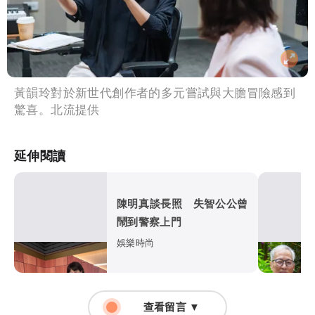
黃韻玲對於新世代創作者的多元嘗試與大膽冒險感到
驚喜。北流提供
延伸閱讀
陳明真談長照 失智公公曾
鬧到警察上門
娛樂時尚
查看留言 ▼