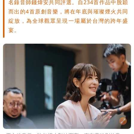
名錄音師錢煒安共同評選。自234首作品中脫穎
而出的4首原創音樂，將在年底與璀璨煙火共同
綻放，為全球觀眾呈現一場屬於台灣的跨年盛
宴。