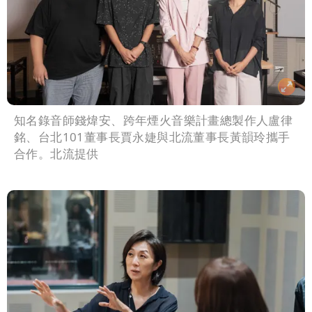
知名錄音師錢煒安、跨年煙火音樂計畫總製作人盧律
銘、台北101董事長賈永婕與北流董事長黃韻玲攜手
合作。北流提供