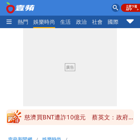
焦點
熱門
娛樂時尚
生活
政治
社會
國際
財經股
慈濟買BNT遭詐10億元 蔡英文：政府
很多謹慎判斷當時未被理解
「慈濟別想躲在受害者3字後面」 她：
10.6億顧問費決策過程在哪
當年缺疫苗缺快篩缺口罩 王鴻薇：陳時
中哪來勇氣要別人道歉
兆基風暴！前董座李建成移送北檢 是否
聲押？交保？複訊後揭曉
慈濟買BNT遭詐10億元 蔡英文：政府
很多謹慎判斷當時未被理解
「慈濟別想躲在受害者3字後面」 她：
壹蘋新聞網
娛樂時尚