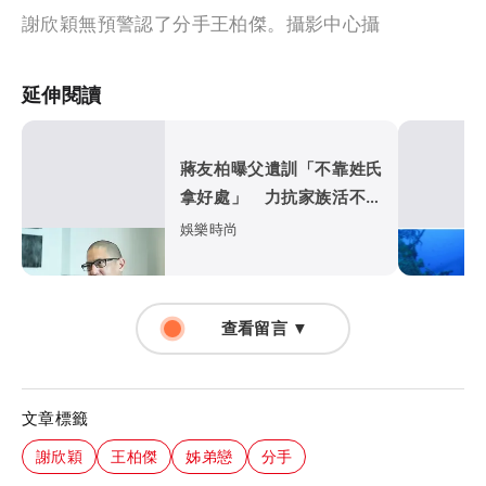
謝欣穎無預警認了分手王柏傑。攝影中心攝
延伸閱讀
蔣友柏曝父遺訓「不靠姓氏
拿好處」 力抗家族活不過
50歲魔咒
娛樂時尚
查看留言 ▼
文章標籤
謝欣穎
王柏傑
姊弟戀
分手