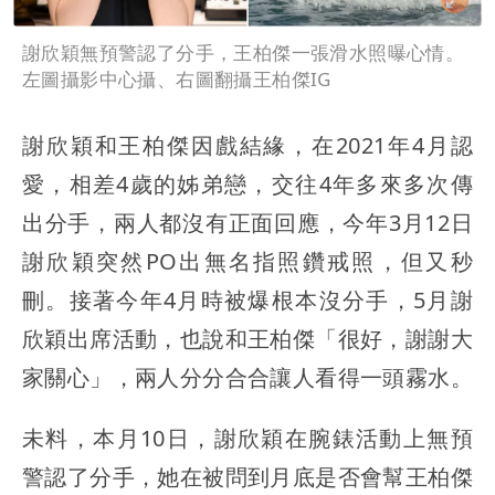
謝欣穎無預警認了分手，王柏傑一張滑水照曝心情。
左圖攝影中心攝、右圖翻攝王柏傑IG
謝欣穎和王柏傑因戲結緣，在2021年4月認
愛，相差4歲的姊弟戀，交往4年多來多次傳
出分手，兩人都沒有正面回應，今年3月12日
謝欣穎突然PO出無名指照鑽戒照，但又秒
刪。接著今年4月時被爆根本沒分手，5月謝
欣穎出席活動，也說和王柏傑「很好，謝謝大
家關心」，兩人分分合合讓人看得一頭霧水。
未料，本月10日，謝欣穎在腕錶活動上無預
警認了分手，她在被問到月底是否會幫王柏傑