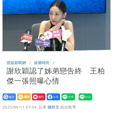
很多謹慎判斷當時未被理解
陳時中給沈伯洋「3個建議」：別因選市
長變猙獰，否則就跟對手一樣
Loaded
:
Unmute
100.00%
壹蘋新聞網
娛樂時尚
謝欣穎認了姊弟戀告終 王柏
傑一張照曝心情
設為
贊助
我要
偏好
壹蘋
爆料
2025/09/11 07:54
記者
陳靜文
綜合報導