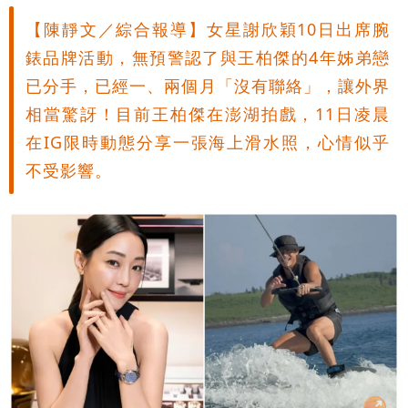
【陳靜文／綜合報導】女星謝欣穎10日出席腕
錶品牌活動，無預警認了與王柏傑的4年姊弟戀
已分手，已經一、兩個月「沒有聯絡」，讓外界
相當驚訝！目前王柏傑在澎湖拍戲，11日凌晨
在IG限時動態分享一張海上滑水照，心情似乎
不受影響。