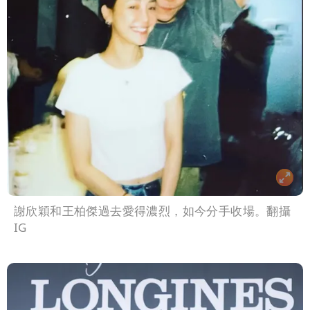
謝欣穎和王柏傑過去愛得濃烈，如今分手收場。翻攝
IG