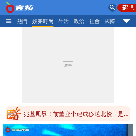
焦點
熱門
娛樂時尚
生活
政治
社會
國際
財經股
慈濟買BNT遭詐10億元 蔡英文：政府
很多謹慎判斷當時未被理解
陳時中給沈伯洋「3個建議」：別因選市
長變猙獰，否則就跟對手一樣
「慈濟別想躲在受害者3字後面」 她：
10.6億顧問費決策過程在哪
當年缺疫苗缺快篩缺口罩 王鴻薇：陳時
中哪來勇氣要別人道歉
兆基風暴！前董座李建成移送北檢 是否
聲押？交保？複訊後揭曉
慈濟買BNT遭詐10億元 蔡英文：政府