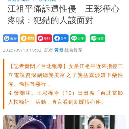
江祖平痛訴遭性侵 王彩樺心
捐款人有權知真相
蔡英文變「台東蔡主委」嚇壞一堆人！他
疼喊：犯錯的人該面對
驚：戰局變五五波
白海豚颱風攪局父親節！明雨量「紅到發
紫」
女律師詐慈濟10億 坐擁232公斤黃金仍
設為
贊助
我要
偏好
壹蘋
爆料
2025/09/10 19:52
記者
黃閔
綜合報導
接案！同業酸：我輩楷模
明金成離世留下雙胞胎 4歲兒與老師一
段對話催淚
演習登場！搭雙鐵、航班3大注意事項快
【記者黃閔／台北報導】女星江祖平近來指控三
立電視資深副總龔美富之子龔益霆涉嫌下藥性
看
慈濟遭詐10.6億！網紅揪聲明「疑點重
侵、偷拍等惡行，
引發關注。王彩樺今（10）日出席「台北電影
重」 1細節避而不談
蔣萬安民調只贏5％「現任優勢去哪？」
人扶輪社」活動，直言看到新聞很心疼。
媒體人嘆：真的該緊張了
97萬網紅「肥大叔」驚傳猝逝！最後身
影曝 網驚覺不對
慈濟被騙10億！陳時中一語成讖 王必