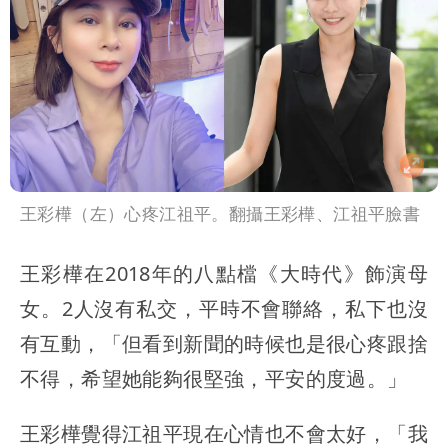
勝：時間久看出睿智
中國賣家被踢爆在網購平台「租人頭」
吳欣岱：完美偽裝台灣企業
王彩樺（左）心疼江祖平。翻攝王彩樺、江祖平臉書
王彩樺在2018年的八點檔《大時代》飾演母
女。2人沒有私交，平時不會聯絡，私下也沒
有互動，「但看到新聞的時候也是很心疼跟捨
不得，希望她能夠很堅強，平安的度過。」
王彩樺覺得江祖平現在心情也不會太好，「我