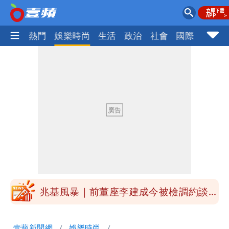
焦點
熱門
娛樂時尚
生活
政治
社會
國際
財經股
慈濟被騙10億！陳時中一語成讖 王必
勝：時間久看出睿智
中國賣家被踢爆在網購平台「租人頭」
吳欣岱：完美偽裝台灣企業
白海豚今下午2點半發海警！陸警機率最
高是這縣市
關之琳爆「奶孫戀」愛上小36歲男模
她親發聲回應了
兆基風暴｜前董座李建成今被檢調約談
最快今晚移送北檢複訊
買疫苗被詐10億！她籲慈濟公開說明
壹蘋新聞網
娛樂時尚