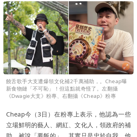
饒舌歌手大支遭爆領文化補2千萬補助，。Cheap曝
新食物鏈「不可恥」！但這點就奇怪了。左翻攝
《Dwagie大支》粉專、右翻攝《Cheap》粉專
Cheap今（3日）在粉專上表示，他認為一些
立場鮮明的藝人、網紅、文化人，領政府的補
助，被說「要飯的」，其實只是忠於自我，他