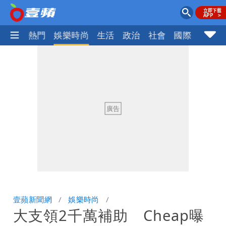
焦點
熱門
娛樂時尚
生活
政治
社會
國際
財經股
壹蘋新聞網
娛樂時尚
大支領2千萬補助 Cheap曝