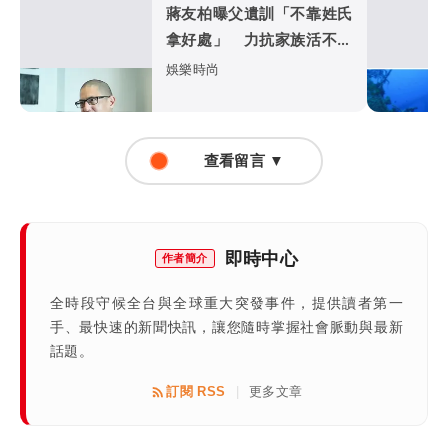
蔣友柏曝父遺訓「不靠姓氏
拿好處」 力抗家族活不過
50歲魔咒
娛樂時尚
查看留言 ▼
即時中心
作者簡介
全時段守候全台與全球重大突發事件，提供讀者第一
手、最快速的新聞快訊，讓您隨時掌握社會脈動與最新
話題。
訂閱 RSS
更多文章
|