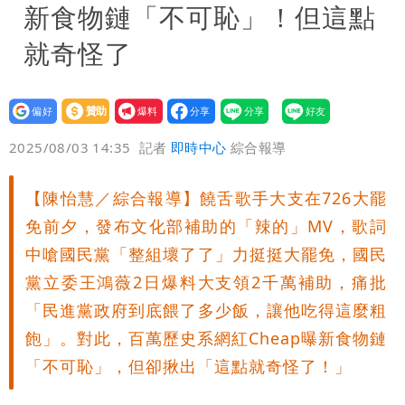
新食物鏈「不可恥」！但這點
就奇怪了
設為
贊助
我要
偏好
壹蘋
爆料
2025/08/03 14:35
記者
即時中心
綜合報導
【陳怡慧／綜合報導】饒舌歌手大支在726大罷
免前夕，發布文化部補助的「辣的」MV，歌詞
中嗆國民黨「整組壞了了」力挺挺大罷免，國民
黨立委王鴻薇2日爆料大支領2千萬補助，痛批
「民進黨政府到底餵了多少飯，讓他吃得這麼粗
飽」。對此，百萬歷史系網紅Cheap曝新食物鏈
「不可恥」，但卻揪出「這點就奇怪了！」