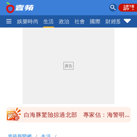
熱門
娛樂時尚
生活
政治
社會
國際
財經股市
體
「楊承勳」名字終於公開！被害人父淚喊
「終於能交代」 捐500萬獎學金延續愛
白海豚颱風逼近！鄭明典示警「恐遇黑潮
變強」 路徑分歧藏警訊：不利強度維持
高希均辭世享耆壽90歲 畢生推動閱讀
與進步觀念
內馬爾開到「寶可夢神包」後徹底入坑
砸重金再買一整桌卡盒
白海豚驚險掠過北部 專家估：海警明發
布 陸警可能相對低
「楊承勳」名字終於公開！被害人父淚喊
壹蘋新聞網
生活