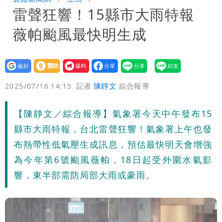
雷聲狂響！15縣市大雨特報
「終於能交代」 捐500萬獎學金延續愛
白海豚颱風逼近！鄭明典示警「恐遇黑潮
薇帕颱風最快明生成
變強」 路徑分歧藏警訊：不利強度維持
設為
贊助
我要
偏好
壹蘋
爆料
2025/07/16 14:15
記者
陳靜文
綜合報導
【陳靜文／綜合報導】氣象署今天中午發布15
縣市大雨特報，台北雷聲狂響！氣象署上午也發
布熱帶性低氣壓生成訊息，預估最快明天會增強
為今年第6號颱風薇帕，18日起受外圍水氣影
響，東半部需防局部大雨或豪雨。