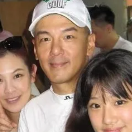
號」藏玄機
電一檔狂賺76億
年總帳一次掀翻
超Man
作內容讓人看傻
下到紫爆」
說話了