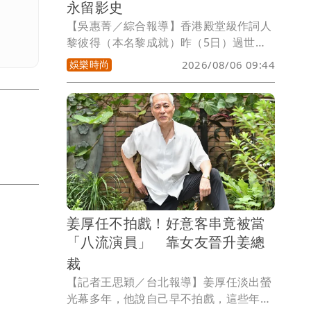
永留影史
【吳惠菁／綜合報導】香港殿堂級作詞人
黎彼得（本名黎成就）昨（5日）過世，
享壽76歲。據悉他今年3月入住養老院，1
娛樂時尚
2026/08/06 09:44
個多月前暈倒送醫，證實中風，陷入昏迷
的他後來轉去療養院，昨早嚥氣，由兒子
處理後事。黎彼得早年和許冠傑合作無
間，包括《浪子心聲》、《打雀英雄傳》
在內，多首經典歌曲均由他填詞，張國榮
的《Monica》、《第一次》、梅艷芳的
《將冰山劈開》等金曲，也出自他手筆。
他也是出色的演員，多以配角或客串身分
登場，最為人熟知的角色包括喜劇片《小
姜厚任不拍戲！好意客串竟被當
男人周記》大古惑、《逃學威龍》臥底警
「八流演員」 靠女友晉升姜總
員王Sir、《唐伯虎點秋香》華太師府私塾
老師（首席西賓）。
裁
【記者王思穎／台北報導】姜厚任淡出螢
光幕多年，他說自己早不拍戲，這些年其