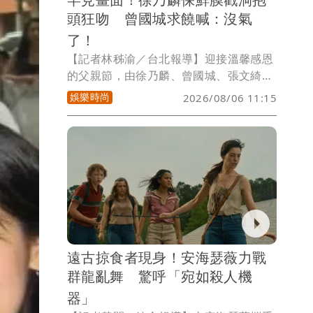
頭狂吻 曾國城求饒喊：沒氣
了！
【記者林秭渝／台北報導】迎接溫馨感恩
的父親節，由徐乃麟、曾國城、張文綺、
徐凱希、籃籃、巫苡萱共同主持的華視招
娛樂時尚
2026/08/06 11:15
牌綜藝節目《天才衝衝衝》，本週六（8
日）晚間10點推出父親節特別企劃，特別
邀請洪都拉斯、屈中恆、余祥銓、楊昇
達、八弟、黃尚禾、香蕉、范姜彥豐等8
位演藝圈資深與新手爸爸齊聚一堂。加上
主持人徐乃麟、曾國城，現場一次集結10
位演藝圈帥爸，一字排開堪稱「霸（爸）
氣十足」！眾爸爸們在節目中大展身手，
陪伴觀眾歡笑迎接父親節。
遠古掠食者現身！安海瑟薇力戰
群龍亂舞 驚呼「宛如殺人機
器」