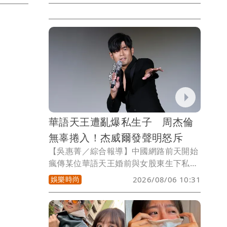
舉辦追思安息禮拜，近200座花籃環繞場
外，花海送別摯友，生前合作的藝人包括
蔡健雅、張韶涵、江美琪、丁噹、修杰
楷、彭佳慧等藝人也出席追思禮拜，其中
驚見孫燕姿也現身，疑似專程來台送別。
華語天王遭亂爆私生子 周杰倫
無辜捲入！杰威爾發聲明怒斥
【吳惠菁／綜合報導】中國網路前天開始
瘋傳某位華語天王婚前與女股東生下私生
子，周杰倫遭影射上熱搜，所屬杰威爾公
娛樂時尚
2026/08/06 10:31
司今（6日）發布聲明嚴正駁斥不實傳
聞，表示已委託律師進行證據保全，對於
散布者保留依法追究的權利。