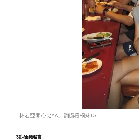
林若亞開心比YA。翻攝梧桐妹IG
延伸閱讀