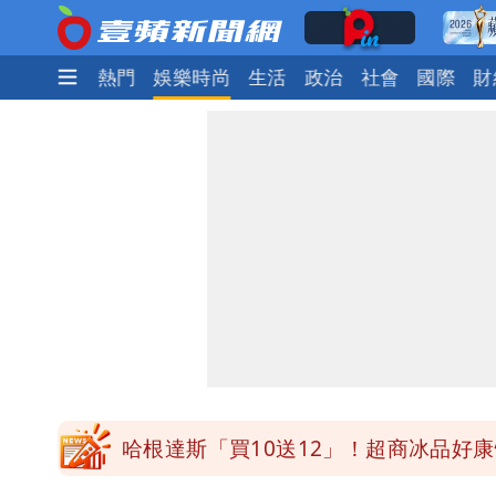
最新
焦點
熱門
娛樂時尚
生活
政治
社會
國際
財
白海豚明恐海警！全台大雨3天「這區
疑「破百間日租套房」遭罰25萬 業者
她遲到1分鐘被迫請假1小時 律師：已
白海豚颱風進逼！北市再放整備假？蔣
哈根達斯「買10送12」！超商冰品好康