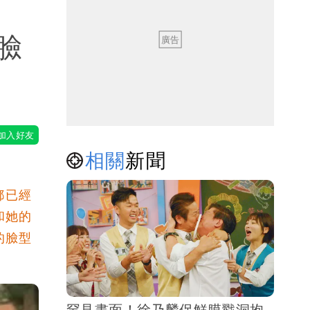
臉
（壹蘋
相關
新聞
都已經
和她的
的臉型
罕見畫面！徐乃麟保鮮膜戳洞抱