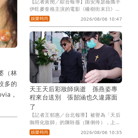
【記者黃閔／綜合報導】由安海瑟薇攜手
伊旺麥奎格主演的電影《橡樹街末日》最
新終極預告正式曝光，真正戲份最重、最
娛樂時尚
2026/08/06 10:47
搶眼的角色，是橫行史前世界的各種恐
龍。其中最令恐龍迷驚喜的，莫過於過去
在《侏羅紀公園》、《侏羅紀世界》系列
電影中從未登上大銀幕的遠古掠食者「腔
骨龍」正式現身。
婆（林
較多的
天王天后彩妝師病逝 孫燕姿專
ia，
程來台送別 張韶涵也久違露面
了
【記者王郁惠／台北報導】被譽為「天后
御用化妝師」的陳聆薇（陳俐伶），上月
27日驚傳病逝，享年56歲，消息震撼台灣
娛樂時尚
2026/08/06 10:35
演藝圈。今（6日）於中山基督長老教會