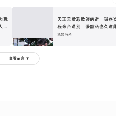
力戰
天王天后彩妝師病逝 孫燕
人機
程來台送別 張韶涵也久違
了
娛樂時尚
查看留言 ▼