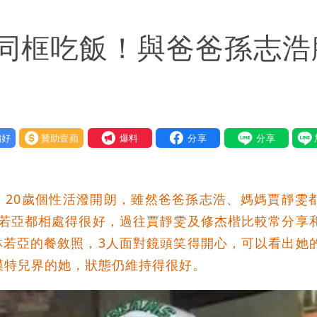
入！杰威爾發聲明怒斥
同框吃飯！與爸爸孫志浩
」日人讚爆：乾脆給台灣統治
先進製程 挑戰擴產魔咒
責任」
好
贊助壹蘋
我要爆料
！漲租→續約前翻臉→存證信逼遷 Summer火大
間商羈押禁見
，20歲個性活潑開朗，雖然爸爸孫志浩、媽媽賈靜雯
：上廁所多少？
林若亞都相處得很好，過往賈靜雯及修杰楷比較常分享
林若亞的餐敘照，3人面對鏡頭笑得開心，可以看出她
暴風圈逼近岸處
模特兒界的她，狀態仍維持得很好。
保＋限居