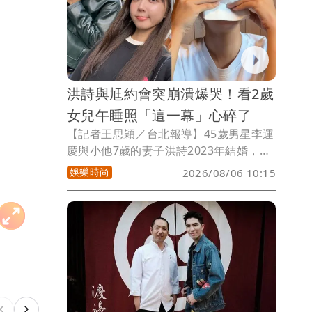
洪詩與尪約會突崩潰爆哭！看2歲
女兒午睡照「這一幕」心碎了
【記者王思穎／台北報導】45歲男星李運
慶與小他7歲的妻子洪詩2023年結婚，兩
人育有2歲多長女「哺哺」及7個多月的小
娛樂時尚
2026/08/06 10:15
女兒「那那」，一家四口生活幸福。近期
大女兒「哺哺」上學了，昨李運慶在IG分
享一則影片，夫妻倆趁女兒上學，偷閒約
會，沒想到洪詩看到老師傳來的照片，直
接在餐廳泣不成聲，惹人心疼。