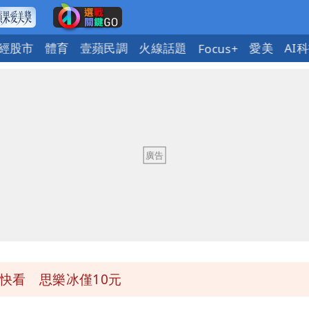
經股市
體育
壹蘋民調
火線話題
愛美
AI
Focus+
下到紫爆」
說話了
觸法
萬安說了
快看 思樂冰僅10元