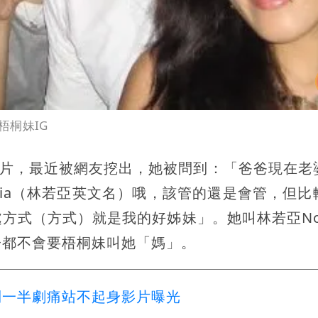
梧桐妹IG
的影片，最近被網友挖出，她被問到：「爸爸現在老
ovia（林若亞英文名）哦，該管的還是會管，但比
方式（方式）就是我的好姊妹」。她叫林若亞Nov
子都不會要梧桐妹叫她「媽」。
到一半劇痛站不起身影片曝光