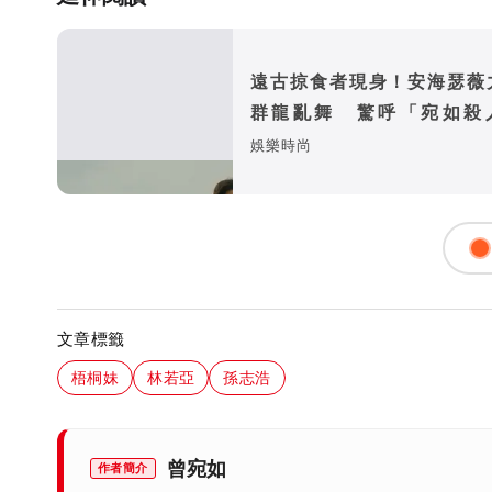
遠古掠食者現身！安海瑟薇
群龍亂舞 驚呼「宛如殺
器」
娛樂時尚
文章標籤
梧桐妹
林若亞
孫志浩
曾宛如
作者簡介