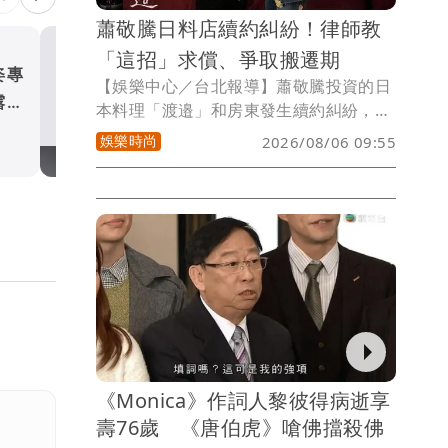
蕭敬騰日料店續約糾紛！律師教
「這招」求償、爭取搬遷期
姿專
華語天王遭亂爆私生子 周
【娛樂中心／台北報導】蕭敬騰投資的日
露面
無辜捲入！杰威爾發聲明怒斥
本料理「渡邉」和房東發生續約糾紛，針
對房東口頭或通訊軟體同意續約後又臨時
娛樂時尚
娛樂時尚
2026/08/06 09:55
反悔，律師指出，《民法》租約屬諾成契
約，若房客能提供Line等對話紀錄證明已
就租金、租期等要件達成共識，口頭約定
即可能被認定有效成立；若房客選擇不主
張續約，可先爭取依實際天數計租的合理
搬遷期，若房東拒絕協商且要求短時間遷
離，房客除可主張租約成立繼續占有外，
亦可保留因信賴續約而產生的臨時倉儲或
搬遷等費用憑證，依《民法》締約上過失
相關規定向房東求償。
《Monica》作詞人黎彼得病逝享
壽76歲 《唐伯虎》嗆佛擋殺佛