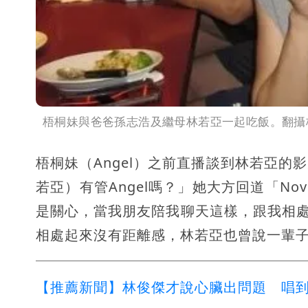
梧桐妹與爸爸孫志浩及繼母林若亞一起吃飯。翻攝
梧桐妹（Angel）之前直播談到林若亞
若亞）有管Angel嗎？」她大方回道「N
是關心，當我朋友陪我聊天這樣，跟我相處
相處起來沒有距離感，林若亞也曾說一輩
【推薦新聞】林俊傑才說心臟出問題 唱