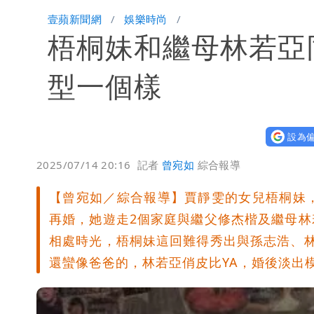
華語天王遭亂爆私生子 周杰倫無辜捲
壹蘋新聞網
娛樂時尚
梧桐妹和繼母林若亞
比政府還有愛！台灣暖捐熊本「1物資
這次真的不一樣？南亞科砸3466億拚
型一個樣
連戰二媳罕見發火！砲轟財政部「不負
設為偏
獨家｜蕭敬騰「渡邉」日料店慘遇惡房東
2025/07/14 20:16
記者
曾宛如
綜合報導
10點強打）
苦茶癌油｜威加2老闆交保！採購、中
【曾宛如／綜合報導】賈靜雯的女兒梧桐妹
廉航新規「頭頂置物櫃收費」 網崩潰
再婚，她遊走2個家庭與繼父修杰楷及繼母
相處時光，梧桐妹這回難得秀出與孫志浩、
白海豚路徑變了！專家：離台又更近 
還蠻像爸爸的，林若亞俏皮比YA，婚後淡出
3資深房仲遭聲押禁見！士院裁定全交