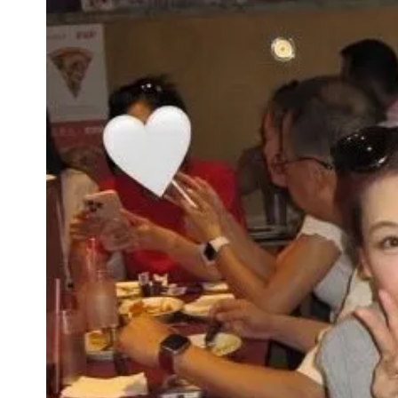
UNIQLO涼感衣不涼？店員揭「洗標編
國家隊戰績！投資報酬率飆81％ 台積
賴清德「總統級嘲諷」嗆爆盧秀燕！8
70歲姜厚任攜小2輪女友現身！交往原因
駐英台北代表處徵助理 薪資99K！工
白海豚明恐海警！全台大雨3天「這區
疑「破百間日租套房」遭罰25萬 業者