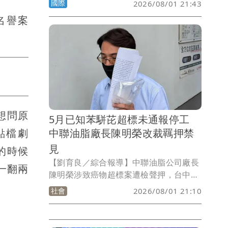
國際
2026/08/01 21:43
手「倒著騎」的特技，想不到竟然騎到直
名譽案
接撞向碼頭，所幸朋友即時救援，他雖然
受傷但已無大礙。
想問原
5月已知苯駢芘超標未通報停工
中聯油脂廠長陳明榮改裁羈押禁
點檔劇
見
的時候
【劉育良／綜合報導】中聯油脂公司廠長
一翻兩
陳明榮涉致癌物超標案遭檢聲押，台中地
院認定他今年5月即透過台糖公司得知苯
社會
2026/08/01 21:10
駢芘超標而未停工，今天改裁收押禁見；
食藥署表示，將請地方政府瞭解情形。