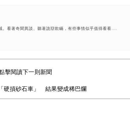
。看著奇聞異談、聽著詭辯欺瞞，有些事情似乎值得看看....
點擊閱讀下一則新聞
「硬摃砂石車」 結果變成稀巴爛