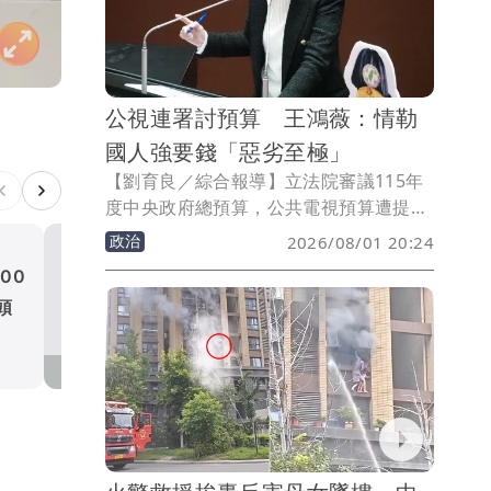
公視連署討預算 王鴻薇：情勒
國人強要錢「惡劣至極」
【劉育良／綜合報導】立法院審議115年
度中央政府總預算，公共電視預算遭提案
凍刪逾10億元，公視、小公視及公視台語
政治
2026/08/01 20:24
台等發起「公視是全體國民的公視，籲請
00
5月已知苯駢芘超標未通報
立委勿凍刪預算」連署。國民黨立委王鴻
頭
中聯油脂廠長陳明榮改裁羈
薇抨擊，用這種手法「強要」國家預算，
惡劣至極。
見
社會