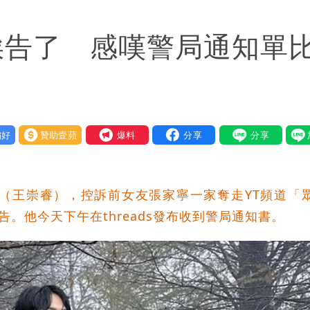
「終於能交代」 捐500萬獎學金延續愛
家挨告了 感嘆警局通知單
潮變強」 路徑分歧藏警訊：不利強度維持
好
贊助壹蘋
我要爆料
y老師（王崇睿），控訴前女友張家寧一家奪走YT頻道「
。他今天下午在threads發布收到警局通知書。