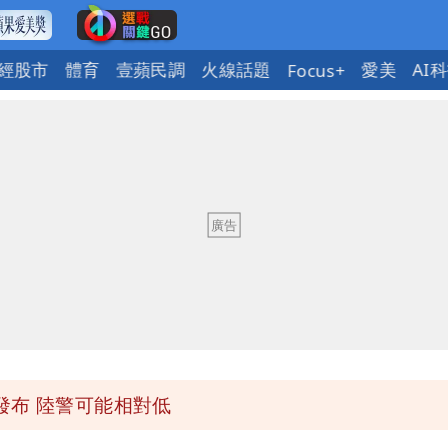
經股市
體育
壹蘋民調
火線話題
愛美
AI
Focus+
「終於能交代」 捐500萬獎學金延續愛
潮變強」 路徑分歧藏警訊：不利強度維持
與進步觀念
 砸重金再買一整桌卡盒
發布 陸警可能相對低