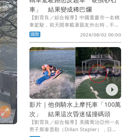
車」 結果變成稀巴爛
【劉育良／綜合報導】中國重慶市一名轎
車駕駛，前天開車載著親友外出時，不滿
一輛砂石車突然切換車道擋路，立即決定
國際
2026/08/02 00:00
反超回來，結果馬上被砂石車撞得支離破
碎，所幸車上人員都沒有生命危險。
影片｜他倒騎水上摩托車「100萬
次」 結果這次昏迷猛撞碼頭
【劉育良／綜合報導】美國喬治亞州一名
男子斯泰普勒（Dillan Stapler），日前
與朋友們一起騎乘水上摩托車時，秀了一