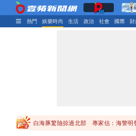
最新
焦點
熱門
娛樂時尚
生活
政治
社會
國際
財
「楊承勳」名字終於公開！被害人父淚喊
白海豚颱風逼近！鄭明典示警「恐遇黑
高希均辭世享耆壽90歲 畢生推動閱讀
內馬爾開到「寶可夢神包」後徹底入坑
白海豚驚險掠過北部 專家估：海警明