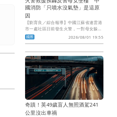
火警救援挨轟反害母女墜樓 中
國消防「只噴水沒氣墊」是這原
因
【劉育良／綜合報導】中國江蘇省連雲港
市一處社區日前發生火警，一對母女躲在
5樓窗外避免被火焰灼燒，消防員到場營
國際
2026/08/01 19:55
救時沒有雲梯、沒有氣墊，只是不斷地朝
窗戶噴水壓制火勢，結果母女在挪動身體
時疑似濕滑失手墜樓，3歲女兒死亡、42
歲母親命危，救援過程引發爭議。5天後
當地消防終於說明原因，強調已經盡力營
救。
奇蹟！英49歲盲人無照酒駕241
公里沒出車禍