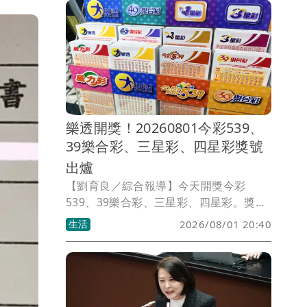
樂透開獎！20260801今彩539、
39樂合彩、三星彩、四星彩獎號
出爐
【劉育良／綜合報導】今天開獎今彩
539、39樂合彩、三星彩、四星彩。獎號
如有誤植，請以開獎單位公告為準。
生活
2026/08/01 20:40