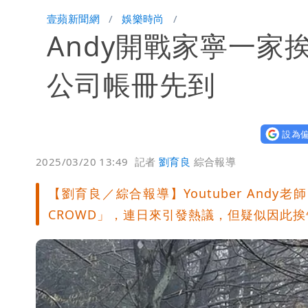
「楊承勳」名字終於公開！被害人父淚喊
壹蘋新聞網
娛樂時尚
Andy開戰家寧一
白海豚颱風逼近！鄭明典示警「恐遇黑
公司帳冊先到
設為偏
2025/03/20 13:49
記者
劉育良
綜合報導
【劉育良／綜合報導】Youtuber And
CROWD」，連日來引發熱議，但疑似因此挨告