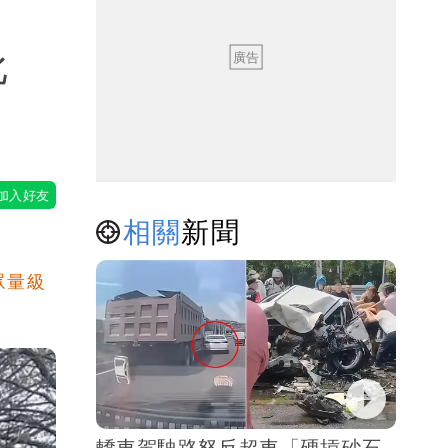
比
相關
新聞
眾量級
轎車駕駛路怒反超車「硬摃砂石