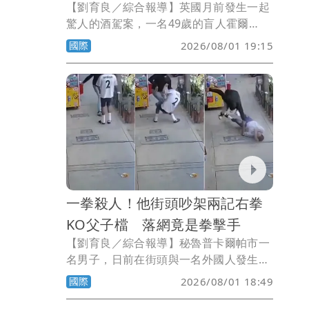
【劉育良／綜合報導】英國月前發生一起
驚人的酒駕案，一名49歲的盲人霍爾
（Anthony Hall），酒後偷開伴侶的汽車
國際
2026/08/01 19:15
出門，憑藉著跟隨大卡車尾燈行駛，竟然
150英里（約241公里）都沒有出車禍。
一拳殺人！他街頭吵架兩記右拳
KO父子檔 落網竟是拳擊手
【劉育良／綜合報導】秘魯普卡爾帕市一
名男子，日前在街頭與一名外國人發生爭
執，上前斥罵對方時，被一記右拳朝臉部
國際
2026/08/01 18:49
重擊，倒地後當場死亡。男子的父親見兒