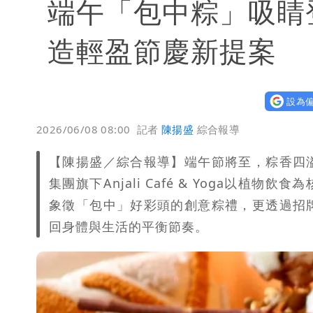
端午「包中粽」吸睛登
造輕盈節慶新提案
設為偏
2026/06/08 08:00
記者
陳揚盛
綜合報導
【陳揚盛／綜合報導】端午節將至，粽香四
集團旗下Anjali Café & Yoga以
象徵「包中」好彩頭的創意粽禮，更透過招
回身體與生活的平衡節奏。