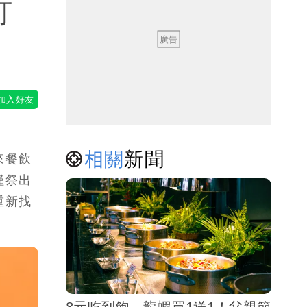
打
相關
新聞
來餐飲
僅祭出
重新找
8元吃到飽、龍蝦買1送1！父親節