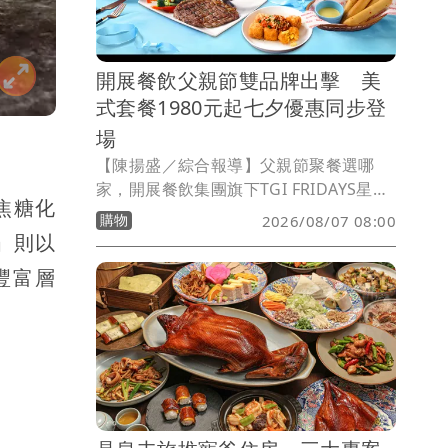
開展餐飲父親節雙品牌出擊 美
式套餐1980元起七夕優惠同步登
場
【陳揚盛／綜合報導】父親節聚餐選哪
家，開展餐飲集團旗下TGI FRIDAYS星期
焦糖化
五餐廳與Texas Roadhouse德州鮮切牛
購物
2026/08/07 08:00
排即日起至8/24同步推出父親節限定套
」則以
餐，雙人套餐1980元起、四人套餐3880
豐富層
元起，分別主打美式分享餐與大口吃肉饗
宴，並搭配新品升級及七夕限定優惠，搶
攻家庭聚餐與情侶約會市場。