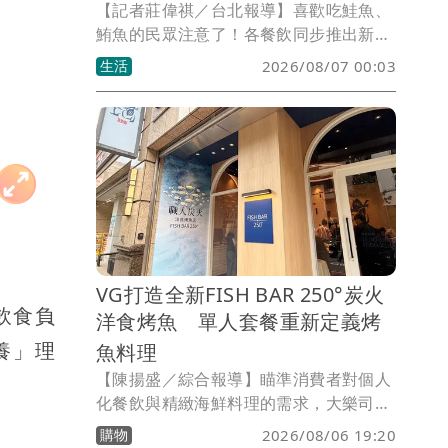
【記者莊偉祺／台北報導】喜歡吃鮭魚、
鮪魚的民眾注意了！各餐飲同步推出新活
動，飯店推名字有「鮪」同音可免費升等
生活
2026/08/07 00:03
主餐，還有5大餐區吃到飽；連鎖壽司推
「鮭魚季」9道新品，更可拿優惠碼彩
蛋。
VG打造全新FISH BAR 250°炭火
飲食負
洋食烤魚 單人套餐重新定義烤
養」理
魚料理
【陳揚盛／綜合報導】瞄準消費者對個人
化餐飲與精緻海鮮料理的需求，大樂司文
創集團旗下VG團隊推出全新品牌「FISH
購物
2026/08/06 19:20