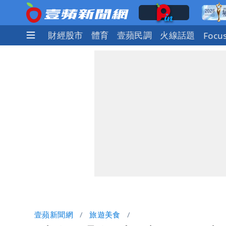
社會
國際
財經股市
體育
壹蘋民調
火線話題
Focu
壹蘋新聞網
旅遊美食