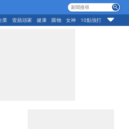
企業
壹蘋頭家
健康
購物
女神
10點強打