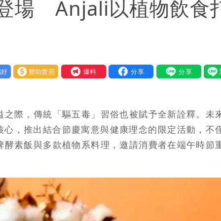
場 Anjali以植物飲食
好
贊助壹蘋
我要爆料
溢之際，傳統「驅五毒」習俗也被賦予全新詮釋。未
植物飲食為核心，推出結合節慶寓意與健康理念的限定活動，不
牌酵素飯與多款植物系料理，邀請消費者在端午時節