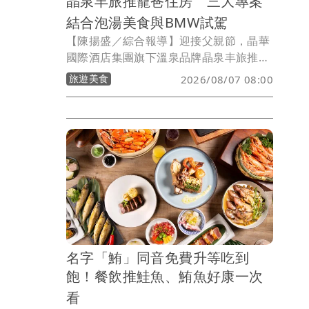
晶泉丰旅推寵爸住房 三大專案
結合泡湯美食與BMW試駕
【陳揚盛／綜合報導】迎接父親節，晶華
國際酒店集團旗下溫泉品牌晶泉丰旅推出
三款住房專案，結合溫泉、美食、精釀啤
旅遊美食
2026/08/07 08:00
酒及豪華休旅試乘體驗，主打「泡名湯、
開名車、品名菜」輕旅行，即日起開放官
網訂房，並提供高鐵車票加購優惠，滿足
不同旅客的過節需求。
名字「鮪」同音免費升等吃到
飽！餐飲推鮭魚、鮪魚好康一次
看