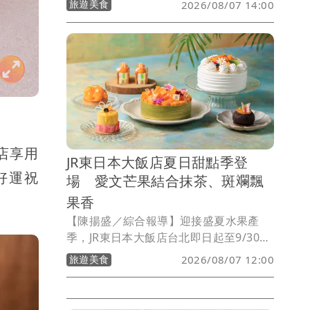
旅遊美食
2026/08/07 14:00
方案。民眾憑展覽、演唱會、球賽或交通
票根入住，每晚3588元起，還可獲贈全家
禮物卡及北北基好玩卡交通券；館內
Checkers自助餐廳推出姓名含「凱」或
「撒」全桌8折，王朝中餐廳則祭出每人
627元起的合菜優惠。
店享用
JR東日本大飯店夏日甜點季登
好運祝
場 愛文芒果結合抹茶、斑斕飄
果香
【陳揚盛／綜合報導】迎接盛夏水果產
季，JR東日本大飯店台北即日起至9/30於
一樓品頌坊「PREMIER SWEET」推出
旅遊美食
2026/08/07 12:00
「夏日水果甜點季」，由點心房主廚黃伯
欽以台灣愛文芒果為主角，結合百香果、
鳳梨、白桃、檸檬等當季水果，搭配日本