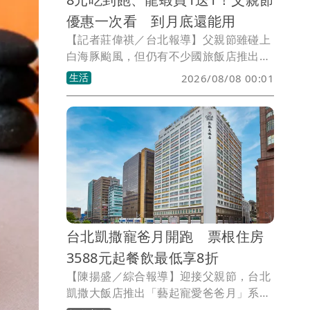
優惠一次看 到月底還能用
【記者莊偉祺／台北報導】父親節雖碰上
白海豚颱風，但仍有不少國旅飯店推出優
惠可把握，如8元吃到飽、龍蝦買1送1
生活
2026/08/08 00:01
等，能品嚐西餐廳、涮涮鍋或泰式料理等
美食，部分還適用至月底，後續也可找時
間慶祝吃大餐。
台北凱撒寵爸月開跑 票根住房
3588元起餐飲最低享8折
【陳揚盛／綜合報導】迎接父親節，台北
凱撒大飯店推出「藝起寵愛爸爸月」系列
優惠，即日起祭出住房、餐飲與甜點多重