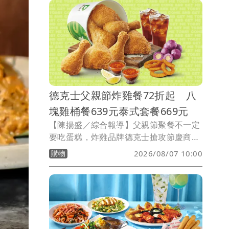
抹茶、台灣金萱茶及南洋斑斕、椰香元
素，推出多款法式甜點與限定蛋糕，展現
夏季水果的豐富層次。
德克士父親節炸雞餐72折起 八
塊雞桶餐639元泰式套餐669元
【陳揚盛／綜合報導】父親節聚餐不一定
要吃蛋糕，炸雞品牌德克士搶攻節慶商
機，即日起至8/9推出三款父親節限定優
購物
2026/08/07 10:00
惠套餐，免費加入會員即可享72折起優
惠。其中主打「霸氣炸雞桶餐」優惠價
639元、「泰Chill派對餐」669元，以及
「霸氣獨享餐」189元，希望吸引家庭聚
餐及暑假好友聚會族群。