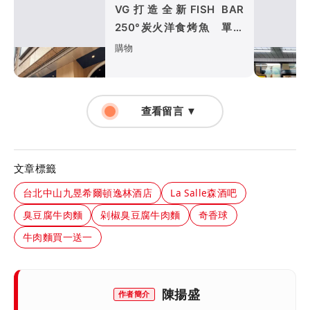
VG打造全新FISH BAR
250°炭火洋食烤魚 單人
套餐重新定義烤魚料理
購物
查看留言 ▼
文章標籤
台北中山九昱希爾頓逸林酒店
La Salle森酒吧
臭豆腐牛肉麵
剁椒臭豆腐牛肉麵
奇香球
牛肉麵買一送一
陳揚盛
作者簡介