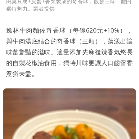
由臭豆腐+皮蛋+香菜製成的奇香球，散發三味一體的
獨特魅力。業者提供
逸林牛肉麵佐奇香球（每碗620元+10%），
與牛肉湯底結合的奇香球（三顆），蕩漾出讓
味蕾驚豔的滋味。適量添加先麻後辣香氣悠長
的自製花椒油食用，獨特川味更讓人口齒留香
意猶未盡。