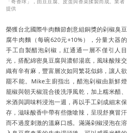
「奇香球」，由豆豆腐、皮蛋與香菜揉製而成。業者
提供
榮獲台北國際牛肉麵節創意組銅獎的剁椒臭豆
腐牛肉麵（每碗620元+10%），分量大器的
手工自製醋泡剁椒，紅通通一層不僅引人目
光，搭配綿密臭豆腐與濃郁湯底，風味酸辣交
織有辛有麻，豐富層次如同繁花似錦，讓人欲
罷不能。Mike主廚指出，醋泡剁椒由新鮮燈
籠椒與朝天椒混合後洗淨風乾，加上糯米醋、
米酒與調味料浸泡一週，再以手工剁成細末保
存，滋味酸香中帶有些微嗆辣，呈現舒爽冒汗
而不過度刺激的溫麻口感。滿滿剁椒浸泡在溶