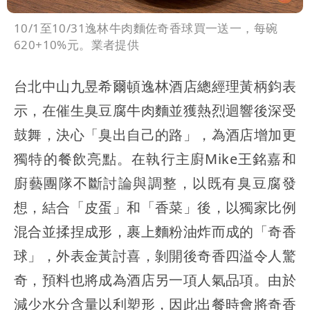
10/1至10/31逸林牛肉麵佐奇香球買一送一，每碗
620+10%元。業者提供
台北中山九昱希爾頓逸林酒店總經理黃柄鈞表
示，在催生臭豆腐牛肉麵並獲熱烈迴響後深受
鼓舞，決心「臭出自己的路」，為酒店增加更
獨特的餐飲亮點。在執行主廚Mike王銘嘉和
廚藝團隊不斷討論與調整，以既有臭豆腐發
想，結合「皮蛋」和「香菜」後，以獨家比例
混合並揉捏成形，裹上麵粉油炸而成的「奇香
球」，外表金黃討喜，剝開後奇香四溢令人驚
奇，預料也將成為酒店另一項人氣品項。由於
減少水分含量以利塑形，因此出餐時會將奇香