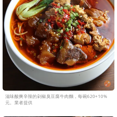
滋味酸爽辛辣的剁椒臭豆腐牛肉麵，每碗620+10%
元。業者提供