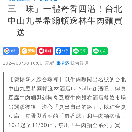
三「味」一體奇香四溢！台北
「終於能交代」 捐500萬獎學金延續愛
外送專法上路滿2週！Uber Eats曝外送
中山九昱希爾頓逸林牛肉麵買
員收益變化
高希均辭世享耆壽90歲 畢生推動閱讀
一送一
與進步觀念
設為
贊助
我要
偏好
壹蘋
爆料
2024/09/30 10:00
記者
陳揚盛
綜合報導
【陳揚盛／綜合報導】以牛肉麵闖出名號的台北
中山九昱希爾頓逸林酒店La Salle森酒吧，繼臭
豆腐牛肉麵與剁椒臭豆腐牛肉麵在酒店餐飲市場
另闢蹊徑後，決心「臭出自己的路」，以結合臭
豆腐、皮蛋與香菜的「奇香球」和牛肉麵搭檔，
10/1起至11/30止，祭出「牛肉麵全系列」買一