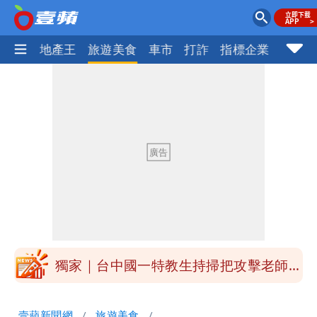
AI科技
地產王
旅遊美食
車市
打詐
指標企業
壹蘋
外送專法上路滿2週！Uber Eats曝外送
員收益變化
高希均辭世享耆壽90歲 畢生推動閱讀
與進步觀念
內馬爾開到「寶可夢神包」後徹底入坑
砸重金再買一整桌卡盒
白海豚驚險掠過北部 專家估：海警明發
布 陸警可能相對低
獨家｜台中國一特教生持掃把攻擊老師
女師右眼虹膜斷裂恐失明
「楊承勳」名字終於公開！被害人父淚喊
壹蘋新聞網
旅遊美食