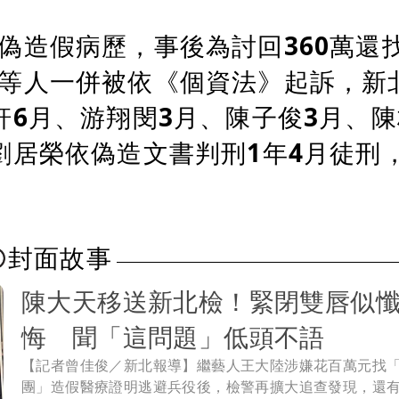
偽造假病歷，事後為討回360萬還
等人一併被依《個資法》起訴，新
軒6月、游翔閔3月、陳子俊3月、陳
劉居榮依偽造文書判刑1年4月徒刑
封面故事
陳大天移送新北檢！緊閉雙唇似
悔 聞「這問題」低頭不語
【記者曾佳俊／新北報導】繼藝人王大陸涉嫌花百萬元找
團」造假醫療證明逃避兵役後，檢警再擴大追查發現，還