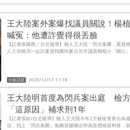
罪，游、陳則認罪坦承犯行求輕判，游還希望能給予緩刑
4月22日上午11時宣判。
王大陸案外案爆找議員關說！楊
喊冤：他遭詐覺得很丟臉
【記者張綵茜／台北報導】藝人王大陸「閃兵集團」案延
人士供稱另一起詐案曾找國民黨台北市議員楊植斗「關心
外界質疑。楊植斗今（17日）澄清，僅因王大陸陳情遭詐
臉，擔心隱私外洩，因此他依程序提醒警方依法保護報案
未涉特權關說。
2025/12/17 17:18
火線話題
王大陸明首度為閃兵案出庭 檢
「這原因」補求刑1年
【記者張欽/台北報導】藝人王大陸今年2月被檢警查出為
役，找上「閃兵集團」集團首腦陳志明偽造體檢資料後，新