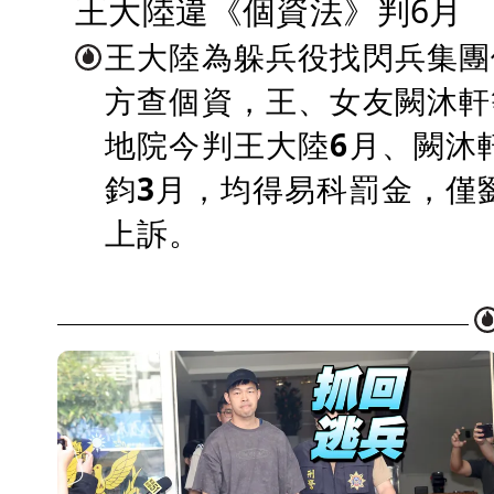
王大陸違《個資法》判6月
王大陸為躲兵役找閃兵集團
方查個資，王、女友闕沐軒
地院今判王大陸6月、闕沐
鈞3月，均得易科罰金，僅
上訴。