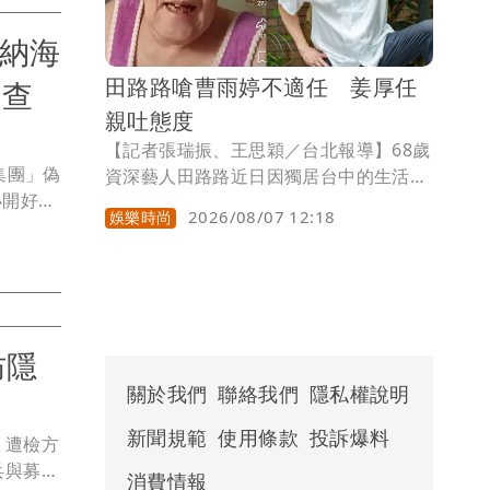
沛納海
田路路嗆曹雨婷不適任 姜厚任
道查
親吐態度
【記者張瑞振、王思穎／台北報導】68歲
集團」偽
資深藝人田路路近日因獨居台中的生活狀
小開好友
況引發外界關注，資深女星池秋美接連兩
2026/08/07 12:18
娛樂時尚
，還請游
度發文，砲轟演藝工會理事長曹雨婷；資
事，請
深音樂人許常德也公開表達對曹雨婷的不
檢5月
滿。田路路昨更在社群平台開直播，直接
陸、其女
點名曹雨婷，直言對方「不配當演藝工會
地院日
理事長」，同時喊話曾任演藝工會理事長
防隱
exus
的資深藝人姜厚任，希望他能出面發聲。
會認罪
對此，姜厚任今天做出回應。
關於我們
聯絡我們
隱私權說明
新聞規範
使用條款
投訴爆料
，遭檢方
兵與募兵
消費情報