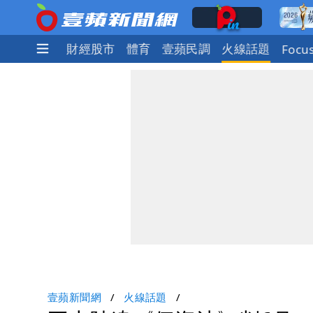
社會
國際
財經股市
體育
壹蘋民調
火線話題
Focu
壹蘋新聞網
火線話題