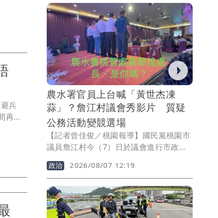
兩波共
害」，她也喊話蝦皮等電商網站必須擔起
拘提男星
平台責任，政府相關單位也必須硬起來。
人具體
日前已提
明早也
不語
農水署官員上台喊「黃世杰凍
逃避兵
蒜」？詹江村議會秀影片 質疑
間再進
公務活動變競選場
行第三波
【記者曾佳俊／桃園報導】國民黨桃園市
書
議員詹江村今（7）日於議會進行市政總
案起訴王
質詢時，公開播放多段影片，指控民進黨
下午開
2026/08/07 12:19
政治
桃園市長參選人黃世杰日前出席農業部農
田水利署桃園管理處舉辦的活動時，不僅
身穿競選背心，現場還有農水署桃園管理
處長黃華煌同台，不但幫忙拉票甚至帶頭
最
高喊「黃世杰凍蒜」，活動還發送市價超