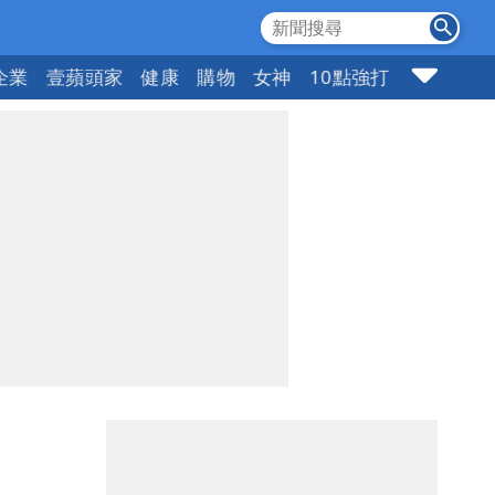
企業
壹蘋頭家
健康
購物
女神
10點強打