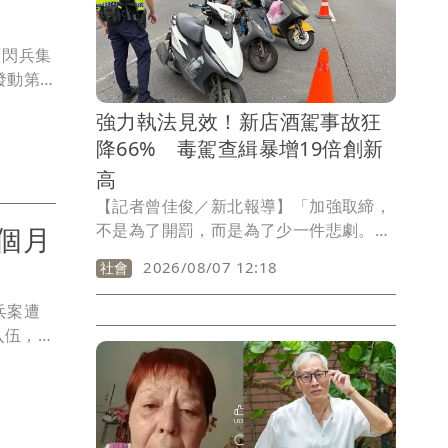
過200元的雞蛋禮盒，質疑中央機關涉嫌
動用公家資源替特定候選人助選，恐已踩
「閃兵集
到行政中立甚至賄選紅線。
發動第3
人」的修
強力執法見效！新店酒駕事故狂
，經檢
降66% 毒駕查緝暴增19倍創新
高達
大陸堪稱
高
【記者曾佳俊／新北報導】「加強取締，
不是為了開罰，而是為了少一件悲劇。」
個月
新店警分局持續對酒、毒駕祭出高強度執
2026/08/07 12:18
社會
」
法，今年1月至7月底共查獲酒駕289件、
毒駕321件，其中毒駕查緝數更較去年同
兵案遭
期暴增近19倍，創下歷年新高；值得注意
入伍，並
的是，在警方持續攔查與熱點部署下，轄
他，找上
內酒駕交通事故僅發生5件，較去年同期
失敗，最
15件大幅下降66.7%，顯示強力執法已逐
「了解
步發揮嚇阻效果。