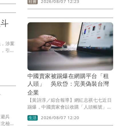
2026/08/07 12:23
社會
，全案定
錢，獲利1.1億元，經桃園地檢署依加重
詐欺等罪嫌起訴後諭知250萬元交保，限
制出境出海及電子監控。未料游男於3月
植斗
22日棄保潛逃出境，案經檢警追查出接應
游男的陳姓男子和5名偷渡集團成員，今
天（7日）偵結起訴，求處3年至8年6月不
燒，涉案
等有期徒刑。
」，引發
騙很丟
人，強調
中國賣家被踢爆在網購平台「租
人頭」 吳欣岱：完美偽裝台灣
企業
方
【黃詩淳／綜合報導】網紅志祺七七近日
踢爆，中國賣家會以收購「人頭帳號」的
方式，在蝦皮假冒成台灣本土店家，台灣
逃避兵
2026/08/07 12:20
生活
基進台北市港湖議員參選人吳欣岱見狀痛
北檢5
批，「這對台灣社會造成兩個極大的危