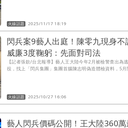
月間再進行第二波掃蕩，約談陳零九等9藝人並拘提共犯，
10億人一併被起訴。檢警上月再執行第三波掃蕩，大動作
陳柏霖、修杰楷等5人後，於本月14日火速起訴，還對5藝
求刑2年8月，由於首波起訴的王大陸等人沒被求刑，檢方
2025/11/17 18:19
火線話題
補充理由書給新北地院，對王大陸依偽造文書求刑1年，他
將為閃兵案首度出庭。
閃兵案9藝人出庭！陳零九現身
威廉3度鞠躬：先面對司法
【記者張欽/台北報導】藝人王大陸今年2月被檢警查出為
役，找上「閃兵集團」集團首腦陳志明偽造體檢資料，5月
行第二波掃蕩，約談陳零九等藝人並拘提共犯。本月再執
掃蕩，大動作拘提男星陳柏霖、修杰楷、Energy書偉（張
偉）、坤達及棒棒堂小杰等5人，而新北檢今年6月就閃兵
大陸與陳零九等藝人共28名被告，新北地院於今（27）天
2025/10/27 16:06
火線話題
庭審理，並分2波傳喚陳零九等藝人。
藝人閃兵價碼公開！王大陸360萬