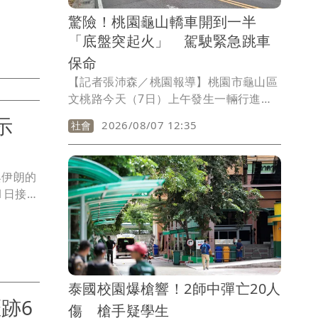
)日清晨
驚險！桃園龜山轎車開到一半
將指定對
「底盤突起火」 駕駛緊急跳車
》推出的
與「棒棒
保命
，接到警
【記者張沛森／桃園報導】桃園市龜山區
待接觸後
文桃路今天（7日）上午發生一輛行進間
分局
的小客車底盤突然冒煙起火，還好駕駛人
示
2026/08/07 12:35
社會
錢造假
急停路邊逃生，火勢由隨後趕來的消防人
員撲滅，未有人員傷亡。
與伊朗的
1日接受
果他是
60年
壯的川普
泰國校園爆槍響！2師中彈亡20人
跡6
傷 槍手疑學生