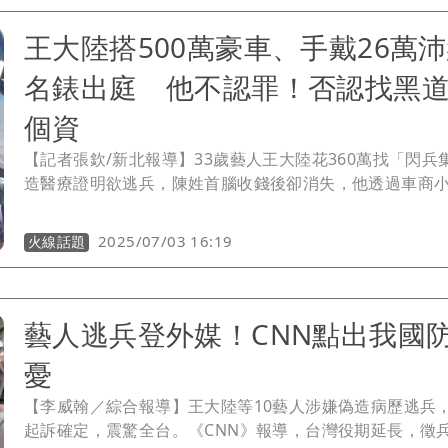
王大陸搭500萬豪車、手戴26萬
名錶出庭 他不認罪！否認找黑
個資
【記者張欽/新北報導】33歲藝人王大陸花360萬找「閃兵
造醫療證明欲逃兵，陳姓首腦收錢後卻消失，他透過車商
游翔閔找上北市刑大偵三隊代理隊長劉居榮幫查陳男個資
男幫女友、前直播主沐軒(本名闕沐軒)遭潘男詐騙440萬一
2025/07/03 16:19
火線話題
游找上四海幫海鷹堂堂主小阿俊（本名陳子俊）處理，新北
依偽造文書、公務員洩密及違反《個資法》等罪起訴王大
友闕沐軒、陳子俊、陳柏鈞、游翔閔、劉居榮等6人，新北
藝人逃兵登外媒！CNN點出我國
前傳闕女後，今再傳王大陸，他下午2時15分從要價500萬的L
LM豪車下來，在律師陪同下赴新北地院應訊，對媒體提問
憂
嗎？王大陸均不回應。
【李威翰／綜合報導】王大陸等10藝人涉嫌偽造病歷逃兵
起訴確定，震驚全台。《CNN》報導，台灣役期延長，徵