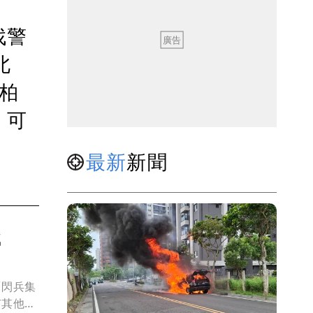
找警
北
柏
，可
最新
新聞
懺
「閃兵集
有其他人