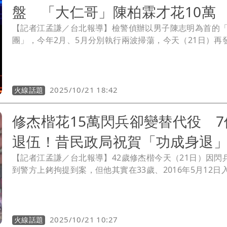
盤 「大仁哥」陳柏霖才花10萬
【記者江孟謙／台北報導】檢警偵辦以男子陳志明為首的
團」，今年2月、5月分別執行兩波掃蕩，今天（21日）再
波搜索，包含「大仁哥」陳柏霖、獲選「替代役反毒代言
杰楷、Energy書偉（張書偉）與棒棒堂小杰等人都遭拘提
視這3波「閃兵名單」，王大陸首先被抓，且「閃兵價碼」
360萬元，對比後續被逮的藝人（價碼10萬~50萬），王
2025/10/21 18:42
火線話題
「最大盤子」。
修杰楷花15萬閃兵卻變替代役 7
退伍！昔民政局祝賀「功成身退
【記者江孟謙／台北報導】42歲修杰楷今天（21日）因閃
到警方上銬拘提到案，但他其實在33歲、2016年5月12日
且被分發到新北市民政局服替代役，本來是常備役體位的
閃兵集團造假，花15萬元「假扮高血壓」拚免疫，但後來
終變成替代役體位而服役，修杰楷經紀人回應《壹蘋》：
中。」
2025/10/21 10:27
火線話題