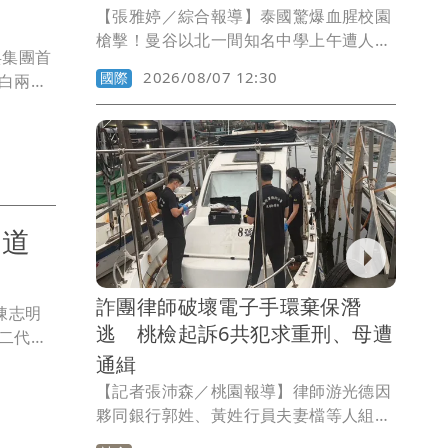
【張雅婷／綜合報導】泰國驚爆血腥校園
槍擊！曼谷以北一間知名中學上午遭人持
兵集團首
槍掃射，2名教師當場身亡，凶嫌被爆是
2026/08/07 12:30
國際
白兩道
學生，甚至還與趕來的警方駁火，目前現
目前為
場仍一片混亂。
爆發後，
個月，
達則是上
工作穿搭
兩道
詐團律師破壞電子手環棄保潛
陳志明
逃 桃檢起訴6共犯求重刑、母遭
二代友
的女友闕
通緝
地址等
【記者張沛森／桃園報導】律師游光德因
，王等人
夥同銀行郭姓、黃姓行員夫妻檔等人組成
均不認
詐騙集團，透過虛擬貨幣及人頭公司洗