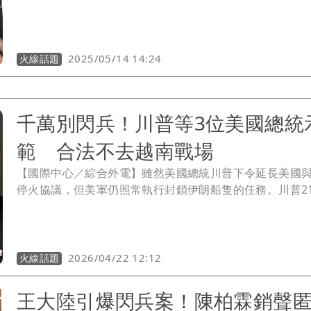
涉案，涵蓋藝人、歌手、諧星、模特兒都牽涉其中，今(14
新北市刑大、永和分局配合檢方兵分多路持搜索票，分頭
象帶回，包括「小蝦」陳大天、藝人大根、《模范棒棒堂
第2個男團「超克7」成員李銓都到案，而知名藝人陳零九
2025/05/14 14:24
火線話題
堂」威廉也在這波執行拘提的對象中，威廉人目前在綠島
方通知後表示會配合到案，目前警方已在台東等待威廉，
帶往新北市刑大偵訊。陳大天與黃博石2人一早被帶往永和
千萬別閃兵！川普等3位美國總統
後，下午2時移送新北地檢，陳大天在面對詢問「花了多少
(病歷)」時，緊閉雙唇不發一語，看似已承認確有其事。
範 合法不去越南戰場
【國際中心／綜合外電】雖然美國總統川普下令延長美國
停火協議，但美軍仍照常執行封鎖伊朗船隻的任務。川普2
美國媒體訪問時表示，美國1960年代的越戰打了19年，如
當時的總統，美國很快就會獲勝。不過，英國媒體查出，19
代川普約20歲，當時的美國採取「徵兵制」，但是身強體
卻因為「骨刺」而免疫，根本就沒當兵。
2026/04/22 12:12
火線話題
王大陸引爆閃兵案！陳柏霖銷聲匿