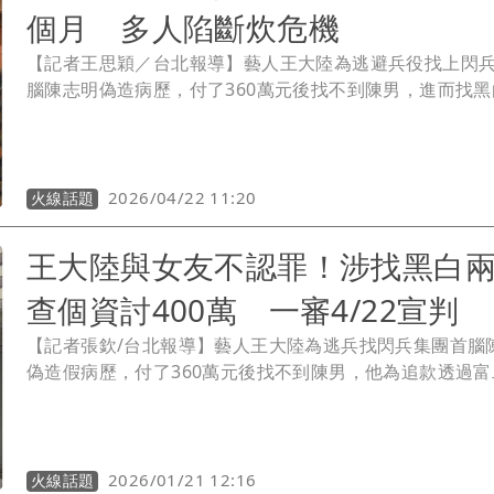
個月 多人陷斷炊危機
【記者王思穎／台北報導】藝人王大陸為逃避兵役找上閃
腦陳志明偽造病歷，付了360萬元後找不到陳男，進而找黑
查個資討債，也因此拉開演藝圈閃兵連環爆的序幕，截至
止，涉案藝人約20多人，其中包含不少一線男星。閃兵案
大部分涉案藝人都暫停工作低調生活，像是陳柏霖已沉寂6
還有人默默轉職，如唐振剛轉當健身教練領最低薪資，坤
2026/04/22 11:20
火線話題
網路節目談閃兵心聲；而最高調的莫過於唐禹哲，還因拍
遭諷刺，登上熱搜。
王大陸與女友不認罪！涉找黑白
查個資討400萬 一審4/22宣判
【記者張欽/台北報導】藝人王大陸為逃兵找閃兵集團首腦
偽造假病歷，付了360萬元後找不到陳男，他為追款透過富
人游翔閔找北市刑大偵三隊代理隊長劉居榮幫查個資，王
沐軒也為追討遭一名潘姓男子詐騙的400萬元，將記載潘男
個資的判決書交給游男，透過游男找黑幫分子陳子俊討錢
一併被依《個資法》起訴，新北地院今開庭辯論，王、闕
2026/01/21 12:16
火線話題