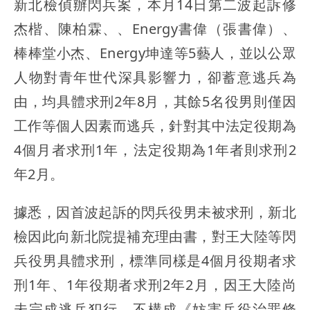
新北檢偵辦閃兵案，本月14日第二波起訴修
杰楷、陳柏霖、、Energy書偉（張書偉）、
棒棒堂小杰、Energy坤達等5藝人，並以公眾
人物對青年世代深具影響力，卻蓄意逃兵為
由，均具體求刑2年8月，其餘5名役男則僅因
工作等個人因素而逃兵，針對其中法定役期為
4個月者求刑1年，法定役期為1年者則求刑2
年2月。
據悉，因首波起訴的閃兵役男未被求刑，新北
檢因此向新北院提補充理由書，對王大陸等閃
兵役男具體求刑，標準同樣是4個月役期者求
刑1年、1年役期者求刑2年2月，因王大陸尚
未完成逃兵犯行，不構成《妨害兵役治罪條