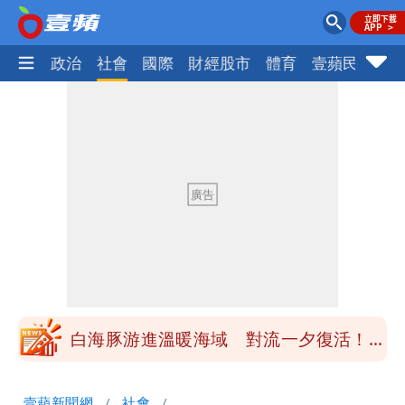
生活
政治
社會
國際
財經股市
體育
壹蘋民調
火
白海豚最快下午海警！大雨襲7縣市 明
恐發陸警
慈濟BNT採購遭詐10.6億！網紅追問資金
流向 質疑內控失守
蔣萬安民調只贏5％「現任優勢去哪？」
媒體人嘆：真的該緊張了
昔嗆「相信慈濟還民進黨？」她點名：蔣
萬安、柯文哲都該道歉
白海豚游進溫暖海域 對流一夕復活！鄭
明典曝後續變化
97萬網紅「肥大叔」驚傳猝逝！最後身
壹蘋新聞網
社會