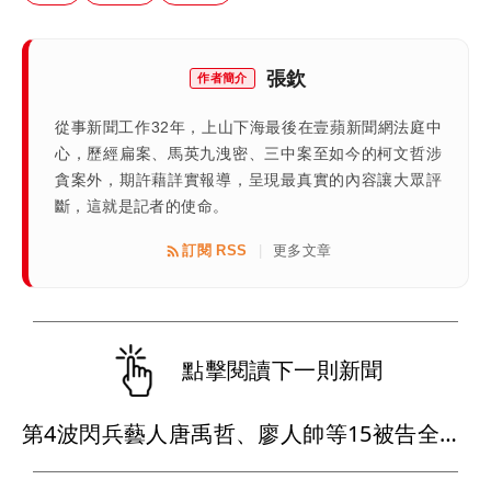
張欽
作者簡介
從事新聞工作32年，上山下海最後在壹蘋新聞網法庭中
心，歷經扁案、馬英九洩密、三中案至如今的柯文哲涉
貪案外，期許藉詳實報導，呈現最真實的內容讓大眾評
斷，這就是記者的使命。
訂閱 RSS
更多文章
|
點擊閱讀下一則新聞
第4波閃兵藝人唐禹哲、廖人帥等15被告全認罪 可望附條件獲宣告緩刑