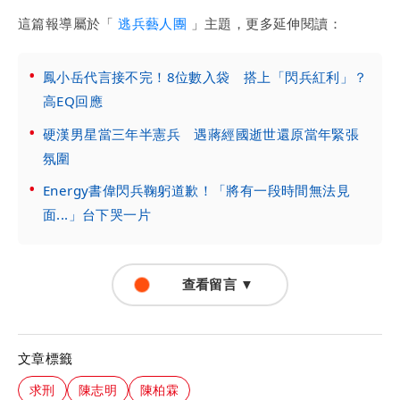
這篇報導屬於「
逃兵藝人團
」主題，更多延伸閱讀：
鳳小岳代言接不完！8位數入袋 搭上「閃兵紅利」？
高EQ回應
硬漢男星當三年半憲兵 遇蔣經國逝世還原當年緊張
氛圍
Energy書偉閃兵鞠躬道歉！「將有一段時間無法見
面...」台下哭一片
查看留言 ▼
文章標籤
求刑
陳志明
陳柏霖