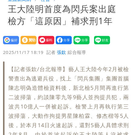
王大陸明首度為閃兵案出庭
影曝 網驚覺不對
慈濟遭詐10億！律師看聲明揪「3點
檢方「這原因」補求刑1年
怪」：不像被害人
藍昔狂譙擋疫苗 慈濟真變「世紀大騙
局」！網朝聖翻車文笑了
慈濟被騙10億！陳時中一語成讖 王必
設為
贊助
我要
偏好
壹蘋
爆料
2025/11/17 18:19
記者
張欽
綜合報導
勝：時間久看出睿智
老公外遇修復內幕！欣西亞曬牽手照「2
人身體卻僵硬」
白海豚最快下午海警！大雨襲7縣市 明
【記者張欽/台北報導】藝人王大陸今年2月被檢
警查出為逃避兵役，找上「閃兵集團」集團首腦
恐發陸警
慈濟BNT採購遭詐10.6億！網紅追問資金
陳志明偽造體檢資料後，新北檢5月間再進行第
二波掃蕩，約談陳零九等9藝人並拘提共犯，兩
流向 質疑內控失守
波共10億人一併被起訴。檢警上月再執行第三
波掃蕩，大動作拘提男星陳柏霖、修杰楷等5人
後，於本月14日火速起訴，還對5藝人具體求刑
2年8月，由於首波起訴的王大陸等人沒被求