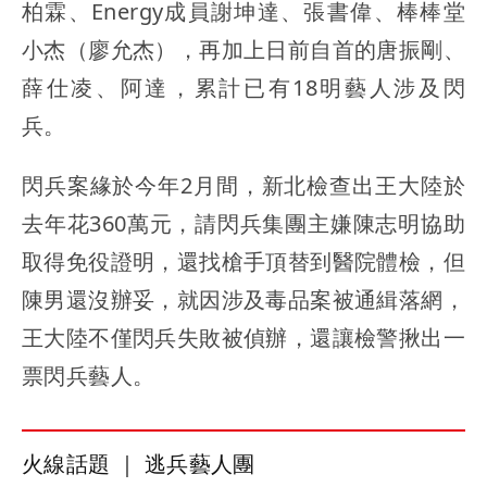
柏霖、Energy成員謝坤達、張書偉、棒棒堂
小杰（廖允杰），再加上日前自首的唐振剛、
薛仕凌、阿達，累計已有18明藝人涉及閃
兵。
閃兵案緣於今年2月間，新北檢查出王大陸於
去年花360萬元，請閃兵集團主嫌陳志明協助
取得免役證明，還找槍手頂替到醫院體檢，但
陳男還沒辦妥，就因涉及毒品案被通緝落網，
王大陸不僅閃兵失敗被偵辦，還讓檢警揪出一
票閃兵藝人。
火線話題 ｜ 逃兵藝人團