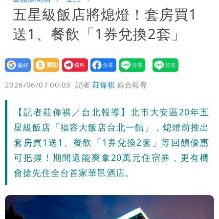
五星級飯店將熄燈！套房買1
「終於能交代」 捐500萬獎學金延續愛
外送專法上路滿2週！Uber Eats曝外送
送1、餐飲「1券兌換2套」
員收益變化
高希均辭世享耆壽90歲 畢生推動閱讀
與進步觀念
設為
贊助
我要
偏好
壹蘋
爆料
2026/06/07 00:03
記者
莊偉祺
綜合報導
【記者莊偉祺／台北報導】北市大安區20年五
星級飯店「福容大飯店台北一館」，熄燈前推出
套房買1送1、餐飲「1券兌換2套」等回饋優惠
可把握！期間還能爽拿20萬元住宿券，更有機
會搶先住全台首家華邑酒店。