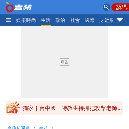
熱門
娛樂時尚
生活
政治
社會
國際
財經股市
體
外送專法上路滿2週！Uber Eats曝外送
員收益變化
高希均辭世享耆壽90歲 畢生推動閱讀
與進步觀念
內馬爾開到「寶可夢神包」後徹底入坑
砸重金再買一整桌卡盒
白海豚驚險掠過北部 專家估：海警明發
布 陸警可能相對低
獨家｜台中國一特教生持掃把攻擊老師
女師右眼虹膜斷裂恐失明
「楊承勳」名字終於公開！被害人父淚喊
壹蘋新聞網
生活