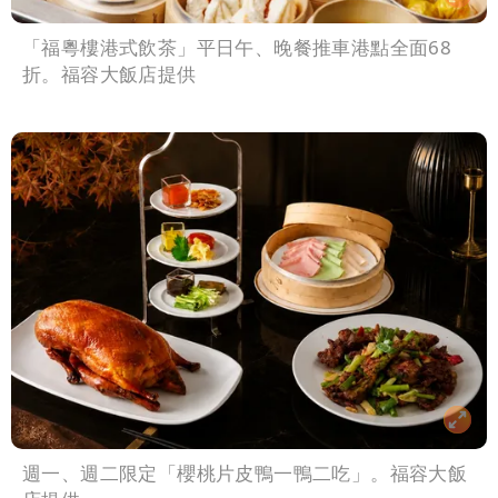
「福粵樓港式飲茶」平日午、晚餐推車港點全面68
折。福容大飯店提供
週一、週二限定「櫻桃片皮鴨一鴨二吃」。福容大飯