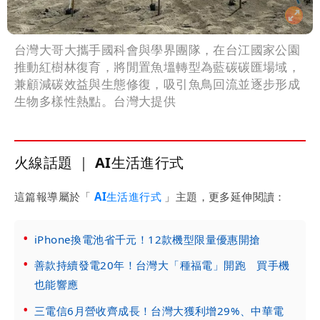
台灣大哥大攜手國科會與學界團隊，在台江國家公園
推動紅樹林復育，將閒置魚塭轉型為藍碳碳匯場域，
兼顧減碳效益與生態修復，吸引魚鳥回流並逐步形成
生物多樣性熱點。台灣大提供
火線話題 ｜ AI生活進行式
這篇報導屬於「
AI生活進行式
」主題，更多延伸閱讀：
iPhone換電池省千元！12款機型限量優惠開搶
善款持續發電20年！台灣大「種福電」開跑 買手機
也能響應
三電信6月營收齊成長！台灣大獲利增29%、中華電