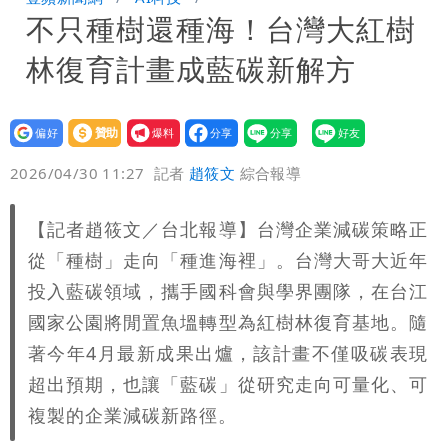
不只種樹還種海！台灣大紅樹
捐款人有權知真相
蔡英文變「台東蔡主委」嚇壞一堆人！他
林復育計畫成藍碳新解方
驚：戰局變五五波
白海豚颱風攪局父親節！明雨量「紅到發
紫」
女律師詐慈濟10億 坐擁232公斤黃金仍
設為
贊助
我要
偏好
壹蘋
爆料
2026/04/30 11:27
記者
趙筱文
綜合報導
接案！同業酸：我輩楷模
明金成離世留下雙胞胎 4歲兒與老師一
段對話催淚
演習登場！搭雙鐵、航班3大注意事項快
【記者趙筱文／台北報導】台灣企業減碳策略正
從「種樹」走向「種進海裡」。台灣大哥大近年
看
慈濟遭詐10.6億！網紅揪聲明「疑點重
投入藍碳領域，攜手國科會與學界團隊，在台江
國家公園將閒置魚塭轉型為紅樹林復育基地。隨
重」 1細節避而不談
蔣萬安民調只贏5％「現任優勢去哪？」
著今年4月最新成果出爐，該計畫不僅吸碳表現
媒體人嘆：真的該緊張了
97萬網紅「肥大叔」驚傳猝逝！最後身
超出預期，也讓「藍碳」從研究走向可量化、可
複製的企業減碳新路徑。
影曝 網驚覺不對
慈濟被騙10億！陳時中一語成讖 王必