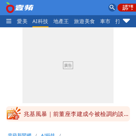
愛美
AI科技
地產王
旅遊美食
車市
打詐
ocus+
慈濟被騙10億！陳時中一語成讖 王必
勝：時間久看出睿智
中國賣家被踢爆在網購平台「租人頭」
吳欣岱：完美偽裝台灣企業
白海豚今下午2點半發海警！陸警機率最
高是這縣市
關之琳爆「奶孫戀」愛上小36歲男模
她親發聲回應了
兆基風暴｜前董座李建成今被檢調約談
最快今晚移送北檢複訊
買疫苗被詐10億！她籲慈濟公開說明
壹蘋新聞網
AI科技