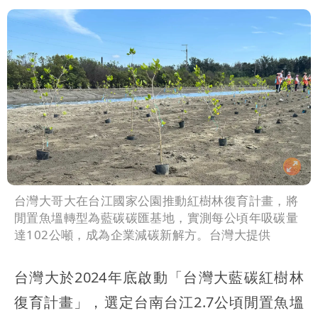
勝：時間久看出睿智
中國賣家被踢爆在網購平台「租人頭」
吳欣岱：完美偽裝台灣企業
台灣大哥大在台江國家公園推動紅樹林復育計畫，將
閒置魚塭轉型為藍碳碳匯基地，實測每公頃年吸碳量
達102公噸，成為企業減碳新解方。台灣大提供
台灣大於2024年底啟動「台灣大藍碳紅樹林
復育計畫」，選定台南台江2.7公頃閒置魚塭