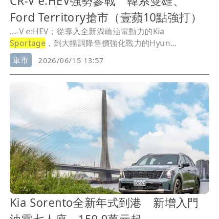
CR-V e:HEV強勢參戰 韓系雙雄、
Ford Territory搶市（壹蘋10點強打）
...-V e:HEV；從導入全新渦輪油電動力的Kia
Sportage
，到大幅調降售價強化戰力的Hyun...
車市
2026/06/15 13:57
Kia Sorento全新年式到港 新增入門