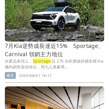
7月Kia逆勢成長達近15% Sportage、
Carnival 領銷主力地位
在產品表現上，
Sportage
以 276 台的實績持續坐穩 Kia
國內銷售龍頭地位，而七人座豪華...
車市
2025/08/01 16:17