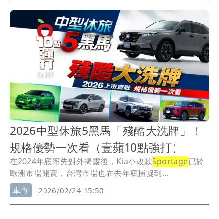
2026中型休旅5黑馬「殘酷大洗牌」！
規格優勢一次看（壹蘋10點強打）
在2024年底率先對外揭露後，Kia小改款
Sportage
已於
歐洲市場開賣，台灣市場也在去年底捕捉到...
車市
2026/02/24 15:50