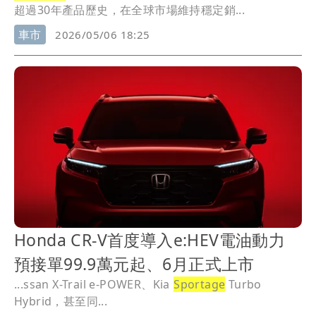
超過30年產品歷史，在全球市場維持穩定銷...
車市
2026/05/06 18:25
Honda CR-V首度導入e:HEV電油動力
預接單99.9萬元起、6月正式上市
...ssan X-Trail e-POWER、Kia
Sportage
Turbo
Hybrid，甚至同...