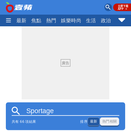
最新
焦點
熱門
娛樂時尚
生活
政治
社會
共有 66 項結果
排序
最新
熱門相關