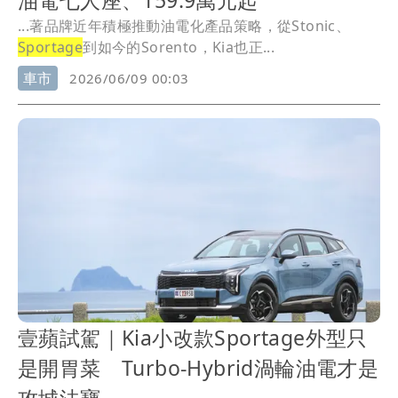
油電七人座、159.9萬元起
...著品牌近年積極推動油電化產品策略，從Stonic、
Sportage
到如今的Sorento，Kia也正...
車市
2026/06/09 00:03
壹蘋試駕｜Kia小改款Sportage外型只
是開胃菜 Turbo-Hybrid渦輪油電才是
攻城法寶