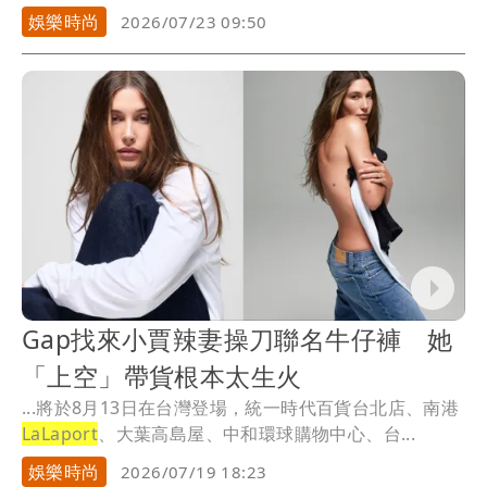
騎9萬元電動輔助自行車（電輔車）代步，從內湖騎12公
娛樂時尚
2026/07/23 09:50
里到信義商圈再騎回南港，沿路違規不斷，隨心所欲騎
在人行道與快慢車道間穿梭，騎車滑手機、蛇行、超
車、闖紅燈「攏總來」，規定「電輔車」時速限制25公
里，他騎到40公里以上，明顯超速，還像吃了「無敵星
星」騎在人行道上，騎經公車停靠站，公車靠站停車，
一排民眾在等上下公車，王柏傑也未停下禮讓行人，直
接騎進去人群中爭道，令人傻眼。
Gap找來小賈辣妻操刀聯名牛仔褲 她
「上空」帶貨根本太生火
...將於8月13日在台灣登場，統一時代百貨台北店、南港
LaLaport
、大葉高島屋、中和環球購物中心、台...
娛樂時尚
2026/07/19 18:23