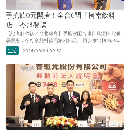
手搖飲0元開搶！全台6間「柯南飲料
店」今起登場
【記者莊偉祺／台北報導】手搖飲配合連日高溫推出消
暑優惠，今可享雙料飲品第2杯0元！同步推出柯南30週
年活動，包含全台6間「柯南主題店」登場，還有聯名
生活
2026/06/24 09:30
杯、周邊商品陸續登場，19元起就能拿到。