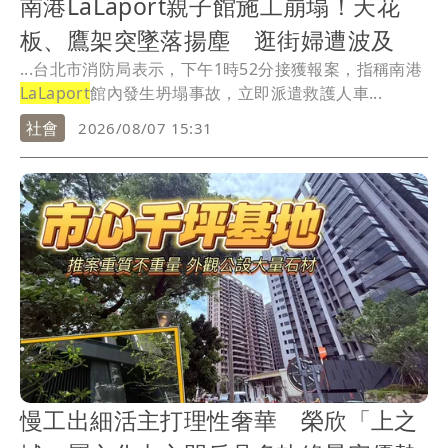
南港LaLaport親子館施工崩塌！天花
板、鷹架突墜落揚塵 逛街婦遭波及
...台北市消防局表示，下午1時52分接獲報案，指稱南港
LaLaport
館內發生坍塌事故，立即派遣救護人車...
社會
2026/08/07 15:31
慢工出細活主打理性奢華 榮欣「上之