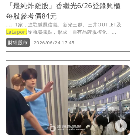
「最純炸雞股」香繼光6/26登錄興櫃
每股參考價84元
...」1家，進駐微風信義、新光三越、三井OUTLET及
LaLaport
等商場據點，形成「自有品牌規模化、...
財經股市
2026/06/24 17:45