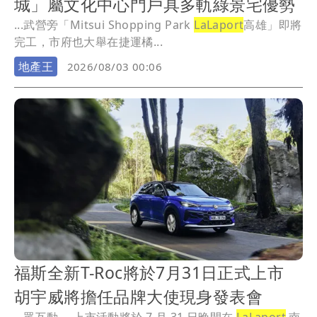
城」屬文化中心門戶具多軌綠景宅優勢
...武營旁「Mitsui Shopping Park
LaLaport
高雄」即將
完工，市府也大舉在捷運橘...
地產王
2026/08/03 00:06
福斯全新T-Roc將於7月31日正式上市
胡宇威將擔任品牌大使現身發表會