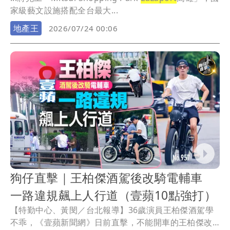
家級藝文設施搭配全台最大...
地產王
2026/07/24 00:06
狗仔直擊｜王柏傑酒駕後改騎電輔車
一路違規飆上人行道（壹蘋10點強打）
【特勤中心、黃閔／台北報導】36歲演員王柏傑酒駕學
不乖，《壹蘋新聞網》日前直擊，不能開車的王柏傑改