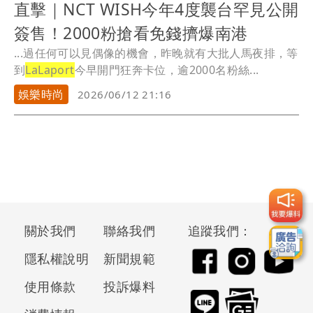
直擊｜NCT WISH今年4度襲台罕見公開
簽售！2000粉搶看免錢擠爆南港
...過任何可以見偶像的機會，昨晚就有大批人馬夜排，等
到
LaLaport
今早開門狂奔卡位，逾2000名粉絲...
娛樂時尚
2026/06/12 21:16
關於我們
聯絡我們
追蹤我們：
隱私權說明
新聞規範
使用條款
投訴爆料