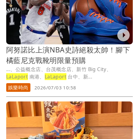
阿努諾比上演NBA史詩絕殺太帥！腳下
橘藍尼克戰靴明限量預購
...、公益概念店、台茂概念店、新竹 Big City、
LaLaport
南港、
LaLaport
台中、新...
娛樂時尚
2026/07/03 10:58