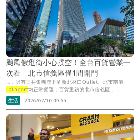
颱風假逛街小心撲空！全台百貨營業一
次看 北市信義區僅1間開門
...，另有三井集團旗下的新北林口Outlet、北市南港
LaLaport
均正常營運；百貨重鎮的北市信義區，...
生活
2026/07/10 09:55