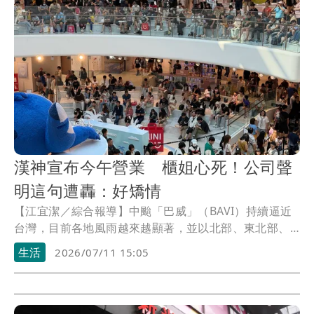
漢神宣布今午營業 櫃姐心死！公司聲
明這句遭轟：好矯情
【江宜潔／綜合報導】中颱「巴威」（BAVI）持續逼近
台灣，目前各地風雨越來越顯著，並以北部、東北部、
中部山區最為劇烈，然而繼全台20縣市宣布今（11）日
生活
2026/07/11 15:05
停班課後，不少百貨和電影院也都陸續公告停業一天，
不過唯獨台中漢神洲際百貨卻喊話統一在中午十二點營
業，讓櫃姐心死一片，尤其公司聲明「這句話」更挨轟
矯情。