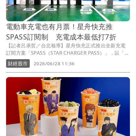
電動車充電也有月票！星舟快充推
SPASS訂閱制 充電成本最低打7折
【記者呂承哲／台北報導】星舟快充正式推出全新充電
訂閱方案「SPASS（STAR CHARGER PASS）」，以「充
電月票」概念搶攻高頻通勤及商務用車族，提供Lite、
財經股市
2026/06/28 11:36
Plus、Max三種方案，車主每月支付固定費用即可獲得
高於月費價值的充電優惠券，整體充電成本最低可降至
約7折。