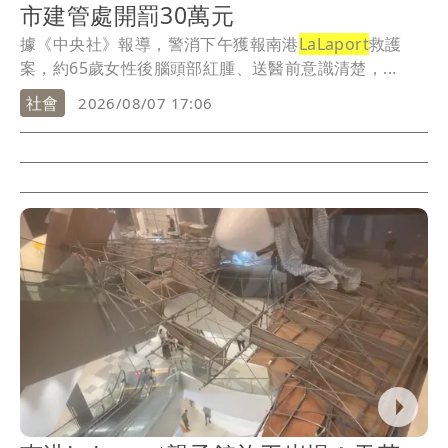
市建管處開罰30萬元
據《中央社》報導，警消下午獲報南港
LaLaport
救護
案，約65歲女性後腦頭部紅腫、送醫前意識清楚，...
社會
2026/08/07 17:06