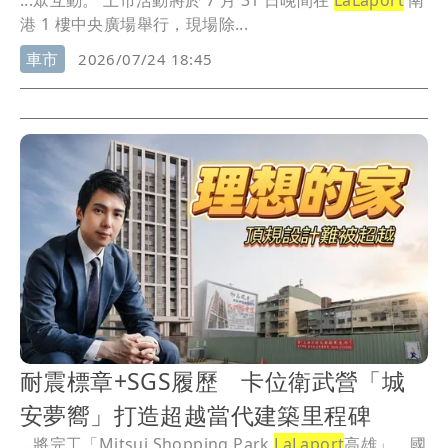
...眾互動。 上市活動將於 7 月 31 日晚間在
LaLaport
南
港 1 樓中央廣場舉行，現場除...
車市
2026/07/24 18:45
耐震標章+SGS履歷 卡位衛武營「城
安夢嚮」打造超越當代建築里程碑
...將完工「Mitsui Shopping Park
LaLaport
高雄」，國