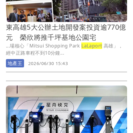
東高雄5大公辦土地開發案投資逾770億
元 榮欣將推千坪基地公園宅
...場核心「Mitsui Shopping Park
LaLaport
高雄」，
經中正路車程不到10分鐘...
地產王
2026/06/30 15:43