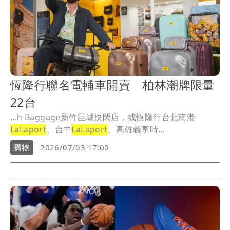
恆隆行聯名電輔車開賣 柏林潮牌限量
22台
...h Baggage新竹巨城快閃店，或恆隆行台北南港
LaLaport
、台中
LaLaport
、高雄義享時...
購物
2026/07/03 17:00