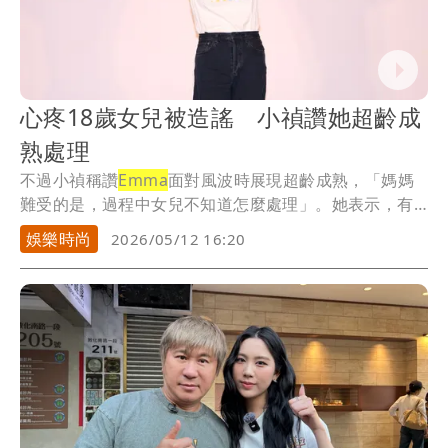
心疼18歲女兒被造謠 小禎讚她超齡成
熟處理
不過小禎稱讚
Emma
面對風波時展現超齡成熟，「媽媽
難受的是，過程中女兒不知道怎麼處理」。她表示，有
些...
娛樂時尚
2026/05/12 16:20