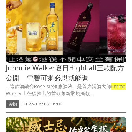
Johnnie Walker夏日Highball三款配方
公開 雪碧可爾必思就能調
...這款酒融合Roseisle酒廠酒液，是首席調酒大師
Emma
Walker上任後推出的首款創新常規酒款...
購物
2026/06/18 16:00