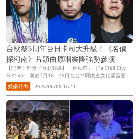
台秋祭5周年台日卡司大升級！《名偵
探柯南》片頭曲原唱樂團強勢參演
【記者王郁惠／台北報導】「台秋祭」（TaiChill City
Festival）將於7月18、19日在台中驛鐵道文化園區登
場，以全新主題「龍馬搖滾家」迎接5周年，升級打造雙
娛樂時尚
2026/06/08 16:11
主舞台規格與五大舞台，帶來更完整的現場演出體驗；
主辦人島楎表示，希望透過音樂展現源源不絕的生命
力。