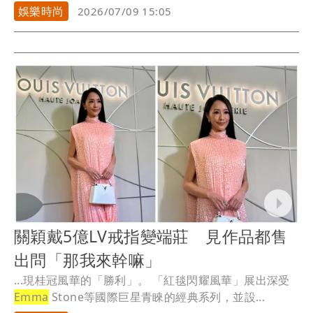
娛樂時尚
2026/07/09 15:05
關穎戴5億LV戒指變端莊 見作品都售
出問「那我來幹嘛」
...現桂冠風華的「勝利」。 「紅毯閃耀風華」展出深受
Emma
Stone等國際巨星青睞的經典系列，並設...