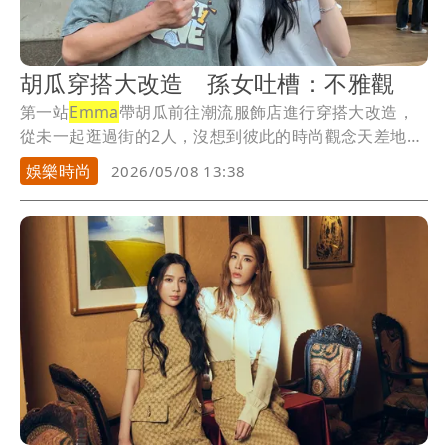
胡瓜穿搭大改造 孫女吐槽：不雅觀
第一站
Emma
帶胡瓜前往潮流服飾店進行穿搭大改造，
從未一起逛過街的2人，沒想到彼此的時尚觀念天差地
遠...
娛樂時尚
2026/05/08 13:38