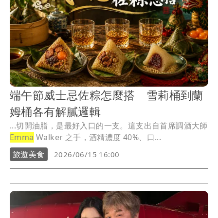
端午節威士忌佐粽怎麼搭 雪莉桶到蘭
姆桶各有解膩邏輯
...切開油脂，是最好入口的一支。這支出自首席調酒大師
Emma
Walker 之手，酒精濃度 40%、口...
旅遊美食
2026/06/15 16:00