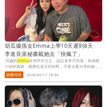
胡瓜爆孫女Emma上學10天遲到8天
李進良派秘書載她去「快瘋了」
18歲的
Emma
長得亭亭玉立，說話直率不怯場，有媽媽
小禎的風範，感覺也是主持的料，不過太愛分享的她，...
娛樂時尚
2026/05/11 18:34