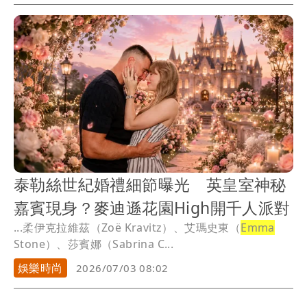
泰勒絲世紀婚禮細節曝光 英皇室神秘
嘉賓現身？麥迪遜花園High開千人派對
...柔伊克拉維茲（Zoë Kravitz）、艾瑪史東（
Emma
Stone）、莎賓娜（Sabrina C...
娛樂時尚
2026/07/03 08:02