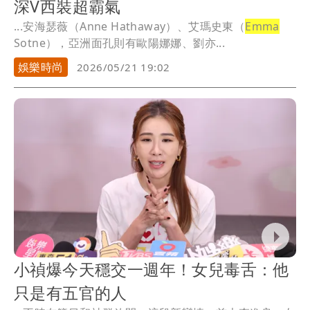
深V西裝超霸氣
...安海瑟薇（Anne Hathaway）、艾瑪史東（
Emma
Sotne），亞洲面孔則有歐陽娜娜、劉亦...
娛樂時尚
2026/05/21 19:02
小禎爆今天穩交一週年！女兒毒舌：他
只是有五官的人