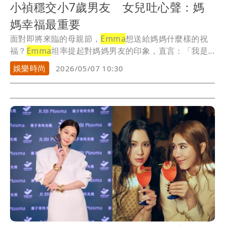
小禎穩交小7歲男友 女兒吐心聲：媽
媽幸福最重要
面對即將來臨的母親節，
Emma
想送給媽媽什麼樣的祝
福？
Emma
坦率提起對媽媽男友的印象，直言：「我是...
娛樂時尚
2026/05/07 10:30