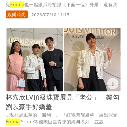
兒
Emma
也一起跟瓜哥拍攝《下面一位》外景，還有我
們...
娛樂時尚
2026/07/10 11:15
林嘉欣LV頂級珠寶展見「老公」 樂勾
劉以豪手好嬌羞
...現桂冠風華的「勝利」。 「紅毯閃耀風華」展出深受
Emma
Stone等國際巨星青睞的經典系列，並設...