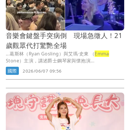
音樂會鍵盤手突病倒 現場急徵人！21
歲觀眾代打驚艷全場
...葛斯林（Ryan Gosling）與艾瑪·史東 （
Emma
Stone）主演，講述爵士鋼琴家與懷抱演...
國際
2026/06/07 09:56