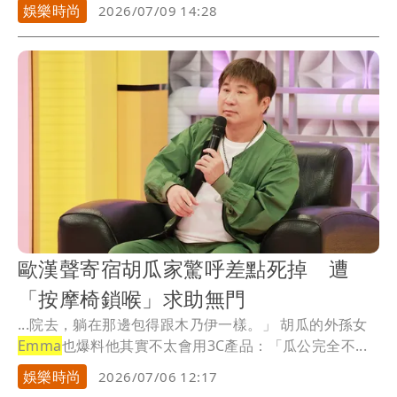
娛樂時尚
2026/07/09 14:28
歐漢聲寄宿胡瓜家驚呼差點死掉 遭
「按摩椅鎖喉」求助無門
...院去，躺在那邊包得跟木乃伊一樣。」 胡瓜的外孫女
Emma
也爆料他其實不太會用3C產品：「瓜公完全不...
娛樂時尚
2026/07/06 12:17