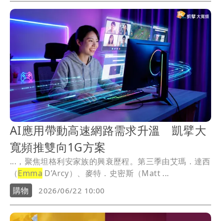
AI應用帶動高速網路需求升溫 凱擘大
寬頻推雙向1G方案
...，聚焦坦格利安家族的興衰歷程。第三季由艾瑪．達西
（
Emma
D’Arcy）、麥特．史密斯（Matt ...
購物
2026/06/22 10:00