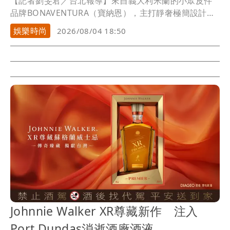
【記者劉旻君／台北報導】來自義大利米蘭的小眾皮件
品牌BONAVENTURA（寶納恩），主打靜奢極簡設計以
及與愛馬仕（Hermès）同等級的頂級皮革，細膩質感受
娛樂時尚
2026/08/04 18:50
到不少時尚愛好者青睞，近日品牌選在微風信義2樓打造
台灣首間快閃店，今（4）日邀請女星隋棠優雅現身，早
已是品牌愛好者的她也力推手上Mia Tote Bag，表示自
己曾去日本搶購卻撲空，今天要趁著工作空檔要好好逛
逛。
Johnnie Walker XR尊藏新作 注入
Port Dundas消逝酒廠酒液