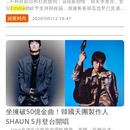
...不時在節目和社群放閃；這段新戀情，前夫李進良、女
兒
Emma
都給予支持與祝福，就連爸爸胡瓜也早已見過
A...
娛樂時尚
2026/05/12 16:47
坐擁破50億金曲！韓國天團製作人
SHAUN 5月登台開唱
... Jang充滿生活哲思的靈性樂章、英國「音樂全才」