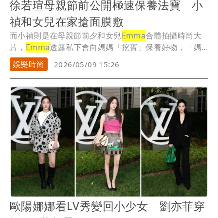
徐若瑄母親節前公開極速保養法寶 小
禎和女兒在家搶面膜敷
而小禎則是在母親節前夕和女兒
Emma
合體拍攝時尚大
片，
Emma
透露私下會向媽媽「挖寶」保養好物，「媽...
娛樂時尚
2026/05/09 15:26
歐陽娜娜看LV秀變回小少女 劉亦菲穿