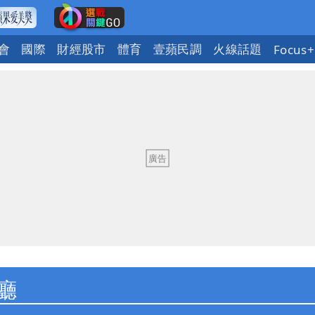
會
國際
財經股市
體育
壹蘋民調
火線話題
Focus+