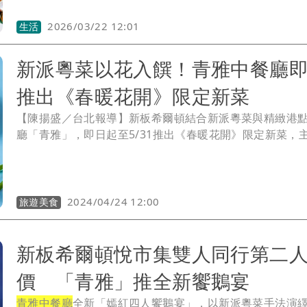
2026/03/22 12:01
生活
新派粵菜以花入饌！青雅中餐廳
推出《春暖花開》限定新菜
【陳揚盛／台北報導】新板希爾頓結合新派粵菜與精緻港
廳「青雅」，即日起至5/31推出《春暖花開》限定新菜，
山以春季的意象與食材作為靈感，特別選用菊花、洛神花
等，將經典粵菜融合創新巧思，以花入饌帶來最直覺的感
本季新菜獻上濃郁香醇的「碧綠蟹肉扒鮮奶」，酸香下飯
花酸柑炒雞球」，特別使用清新菊花拌炒的「鮮菊百合龍
2024/04/24 12:00
旅遊美食
球」，以及口感層次鮮明的「菊花炸春捲」等佳餚，充分
獨有的底蘊，並混融中西合璧的元素，打造春意盎然的時
新板希爾頓悅市集雙人同行第二
價 「青雅」推全新饗鵝宴
青雅中餐廳
全新「嫣紅四人饗鵝宴」，以新派粵菜手法演