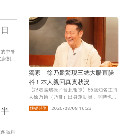
擁有好人緣的他，台下更是星光雲集，彭
佳慧、黃韻玲、陳美鳳、于美人、于子
育、桑布伊、黃鐙輝、方宥心、馬敏芬、
荒山亮、icy ball冰球樂團、吳申梅到場
即日
搶看，包廂區更有張小燕，就連超大咖天
后田馥甄，也低調現身vip席。
點的中餐
主廚劉桂
、玫瑰花
獨家｜徐乃麟驚現三總大腸直腸
官享受，
的「洛神
科！本人親回真實狀況
膽班
【記者張瑞振／台北報導】66歲知名主持
展現粵菜
人徐乃麟（乃哥）出身運動員，平時也維
令盛宴。
持規律運動習慣，健康狀況一直不錯，不
人半
2026/08/08 16:23
娛樂時尚
過，《壹蘋新聞網》接獲民眾爆料，昨
（7）日上午7點多，有人在內湖三軍總醫
院直擊乃哥現身大腸直腸科，引發外界關
繹多道料
注他的身體是否出現狀況，對此，乃哥出