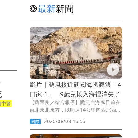
最新
新聞
外
影片｜颱風接近硬闖海邊觀浪「4
吃
口家-1」 9歲兒捲入海裡消失了
【劉育良／綜合報導】颱風白海豚目前在
雅中餐
台北東北東方，以時速14公里向西北西進
行，預計明晚將在中國浙江省舟山市一帶
2026/08/08 16:56
國際
登陸，浙江沿海隨著颱風接近已經開始出
現大浪，卻有一家4口不聽勸阻仍到海邊