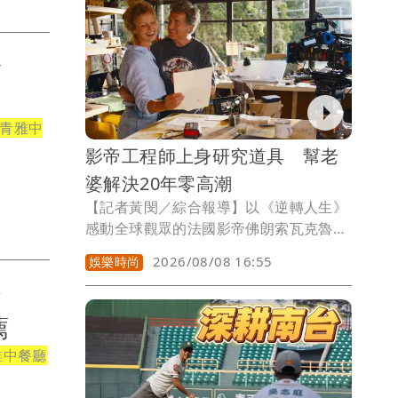
觀浪，結果一個大浪打上堤防，4口家只
剩3口人還在堤防上，9歲兒子被捲入海裡
消失無蹤。
蟹
青雅中
影帝工程師上身研究道具 幫老
婆解決20年零高潮
【記者黃閔／綜合報導】以《逆轉人生》
感動全球觀眾的法國影帝佛朗索瓦克魯
塞，在他最新電影《今晚我想來點棒的》
2026/08/08 16:55
娛樂時尚
中形象大逆轉，變成一位瘋狂工程師想要
餐
幫老婆解決她20年來無法達到性高潮的問
題，堪稱他從影以來最「害羞」的角色！
薦
佛朗索瓦說他一接到劇本就決定要演出這
雅中餐廳
個角色，但是他必須要一本正經幾乎面無
表情的大聊女性器官，他也說道：「這真