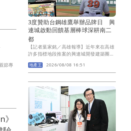
的是很大的挑戰！」
3度贊助台鋼雄鷹舉辦品牌日 興
連城啟動回饋基層棒球深耕南二
都
龍蝦
【記者葉家銘／高雄報導】近年來在高雄
許多指標地段推案的興連城開發建築團
隊，除連續3年獲得獲得「台灣誠信建
母親節專
2026/08/08 16:51
地產王
商」殊榮，今日(8)再度攜手職棒球隊台鋼
雄鷹，於年度主題活動「鷹樂祭」舉辦
「興連城品牌日」，以實質行動投入高雄
體育賽事，陪伴港都首支在地職棒球隊成
長，而興連城總經理周惠賓除延續前2年
在球場開球，未來將致力關懷基層棒球，
為國家培育更多希望種子，將建商品牌深
an》
耕南台灣。
體驗