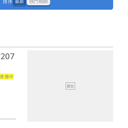
排序
最新
熱門相關
07
袋
青雅中