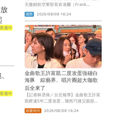
天撤銷前空軍部長肯達爾（Frank
大放
Kendall）的機密存取權限，並禁止他擔
2026/08/08 16:24
國際
任任何敏感職務，指控他向媒體洩漏有關
起
空軍一號性能的敏感資訊。
青雅中
金曲歌王許富凱二度攻蛋強碰白
飽、
海豚 綜藝界、唱片圈超大咖歌
后全來了
青雅中
【記者林丞偉／台北報導】金曲歌王許富
凱睽違5年二度攻蛋，雖然巧撞父親節，
特別用心選在下午3點15分開唱，讓大家
2026/08/08 16:24
娛樂時尚
還趕得上過節，現場湧進1.1萬人朝聖，