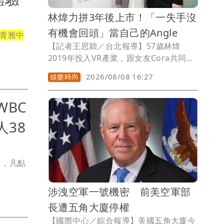
林煒力拼3年後上市！「一失手沒
有機會回頭」當自己的Angle
青雅中
【記者王思穎／台北報導】57歲林煒
2019年投入VR產業，跟女友Cora共同成
立「MetaFace」超級臉股份有限公司
2026/08/08 16:27
娛樂時尚
（MetaFace Co., Ltd.），今（8日）參
展高齡健康產業博覽會。林煒透露去年旗
WBC
下AI長照訓練學習系統，受到台北市政府
驗證，現在要開始拓展東南亞市場，未來
38
還有日本市場，目前有5個專業課程，並
設立3年推出20項專業課程的目標，力拼3
年後公司上市。公司創立7年，直到第5年
」，凡點
才回本，現在都是賺錢的狀態。
涉洩空軍一號機密 前美空軍部
長遭五角大廈停權
【國際中心／綜合報導】美國五角大廈今