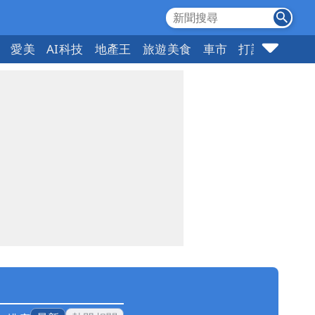
愛美
AI科技
地產王
旅遊美食
車市
打詐
指標企