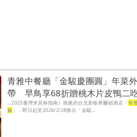
青雅中餐廳「金駿慶團圓」年菜
帶 早鳥享68折贈桃木片皮鴨二
...2025臺灣米其林指南》推薦的台北新板希爾頓酒店「
青
廳
」，即日起至2026/2/28推出「金駿...