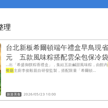
整理
台北新板希爾頓端午禮盒早鳥現省2
元 五款風味粽搭配雲朵包保冷
...出「希盛御饌粽香禮盒」，集結五款鹹甜風味粽，由館內
餐廳
主廚李俊毅親自研發監製，搭配限量「希爾頓...
2026/05/23 10:00
旅遊美食