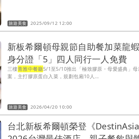
2025/09/12 12:00
旅遊美食
新板希爾頓母親節自助餐加菜
身分證「5」四人同行一人免費
三樓
青雅中餐廳
5/1至5/10推出「極致膠原・母愛盛典」
案，主打膠原蛋白入菜，規劃包廂10人...
2026/04/20 10:00
旅遊美食
台北新板希爾頓榮登《DestinAsi
2026台灣最佳酒店 親子餐飲與