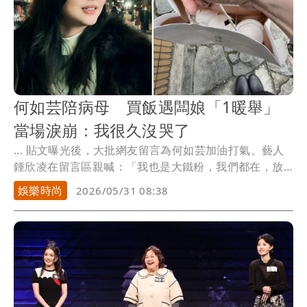
何如芸陪病母 買飯遇闆娘「1暖舉」
當場淚崩：我很久沒哭了
... 貼文曝光後，大批網友留言為何如芸加油打氣。藝人
鍾欣凌在留言區親喊：「我也是大鐵粉，我們都在，放
心...
娛樂時尚
2026/05/31 08:38