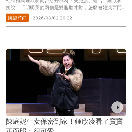
杜詩梅與鍾欣凌同台意外成為「雙胞胎」組合，鍾欣凌
笑說：「明明我們兩個是雙胞胎才對，怎麼會她演西門
慶，...
娛樂時尚
2026/08/02 20:22
陳庭妮生女保密到家！鍾欣凌看了寶寶
正面照：很可愛