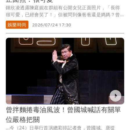
鍾欣凌透露陳庭妮在群組有公開女兒正面照片，「長得
很可愛，已經會笑了！」但被問到像爸爸還是媽媽？曾
國城...
娛樂時尚
2026/07/24 17:30
曾拌麵捲毒油風波！曾國城喊話有關單
位嚴格把關
...今（24）日舉行首演總彩排記者會，曾國城、唐從