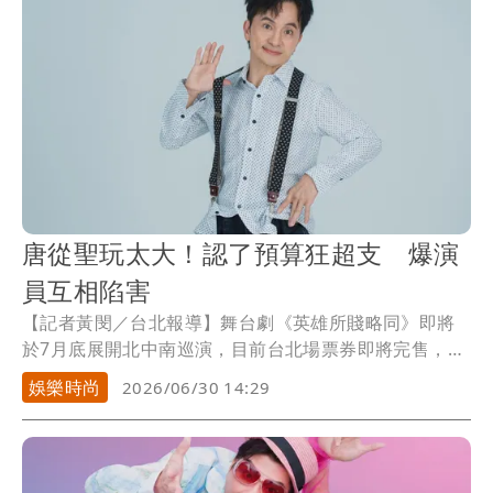
唐從聖玩太大！認了預算狂超支 爆演
員互相陷害
【記者黃閔／台北報導】舞台劇《英雄所賤略同》即將
於7月底展開北中南巡演，目前台北場票券即將完售，身
兼編劇、導演與演員的唐從聖首度公開這次演出的最大
娛樂時尚
2026/06/30 14:29
亮點，不但每場都將邀請神秘嘉賓與觀眾共同參與演
出，還把角色分配權交給全場觀眾，光是排列組合就超
過200種可能性，「這齣戲根本不可能全部排練完。」他
笑說正式演出時，別說觀眾不知道接下來會發生什麼，