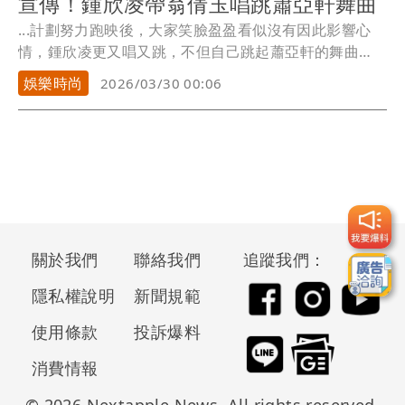
宣傳！鍾欣凌帶翁倩玉唱跳蕭亞軒舞曲
...計劃努力跑映後，大家笑臉盈盈看似沒有因此影響心
情，鍾欣凌更又唱又跳，不但自己跳起蕭亞軒的舞曲
《表白》...
娛樂時尚
2026/03/30 00:06
關於我們
聯絡我們
追蹤我們：
隱私權說明
新聞規範
使用條款
投訴爆料
消費情報