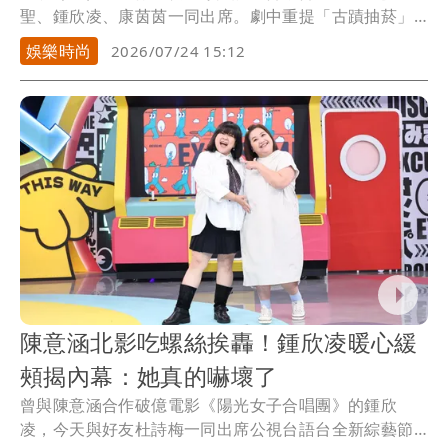
聖、鍾欣凌、康茵茵一同出席。劇中重提「古蹟抽菸」
一事，...
娛樂時尚
2026/07/24 15:12
陳意涵北影吃螺絲挨轟！鍾欣凌暖心緩
頰揭內幕：她真的嚇壞了
曾與陳意涵合作破億電影《陽光女子合唱團》的鍾欣
凌，今天與好友杜詩梅一同出席公視台語台全新綜藝節