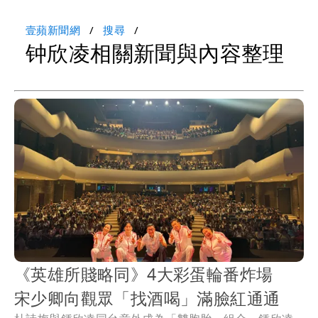
壹蘋新聞網
搜尋
钟欣凌相關新聞與內容整理
《英雄所賤略同》4大彩蛋輪番炸場
宋少卿向觀眾「找酒喝」滿臉紅通通