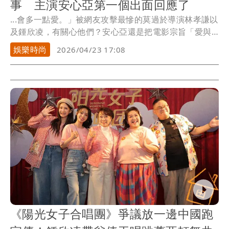
事 主演安心亞第一個出面回應了
...會多一點愛。」被網友攻擊最慘的莫過於導演林孝謙以
及鍾欣凌，有關心他們？安心亞還是把電影宗旨「愛與
陪伴...
娛樂時尚
2026/04/23 17:08
《陽光女子合唱團》爭議放一邊中國跑