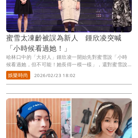
蜜雪太凍齡被誤為新人 鍾欣凌突喊
「小時候看過她！」
哈林口中的「大好人」鍾欣凌一開始先對蜜雪說「小時
候看過她，但不可能！她長得一模一樣」，還對蜜雪說
「妳...
娛樂時尚
2026/02/23 18:02