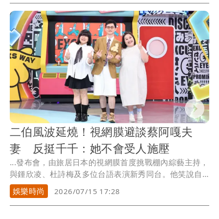
二伯風波延燒！視網膜避談蔡阿嘎夫
妻 反挺千千：她不會受人施壓
...發布會，由旅居日本的視網膜首度挑戰棚內綜藝主持，
與鍾欣凌、杜詩梅及多位台語表演新秀同台。他笑說自
己在...
娛樂時尚
2026/07/15 17:28