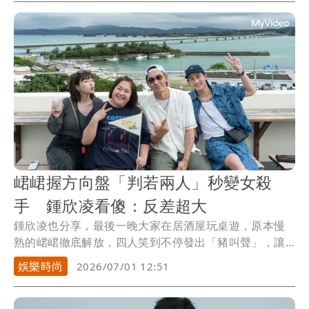
峮峮握方向盤「判若兩人」秒變女殺
手 鍾欣凌看傻：反差超大
鍾欣凌也分享，最後一晚大家在居酒屋玩桌遊，原本慢
熟的峮峮徹底解放，四人笑到不停發出「豬叫聲」，讓
她直...
娛樂時尚
2026/07/01 12:51