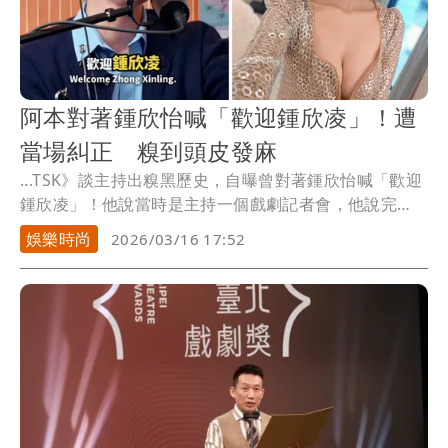
阿本對著鍾欣怡喊「歡迎鍾欣凌」！遭
當場糾正 糗到頭皮發麻
...TSK》談主持出糗黑歷史，自曝曾對著鍾欣怡喊「歡迎
鍾欣凌」！他說當時是主持一個戲劇記者會，他說完
「歡...
娛樂時尚
2026/03/16 17:52