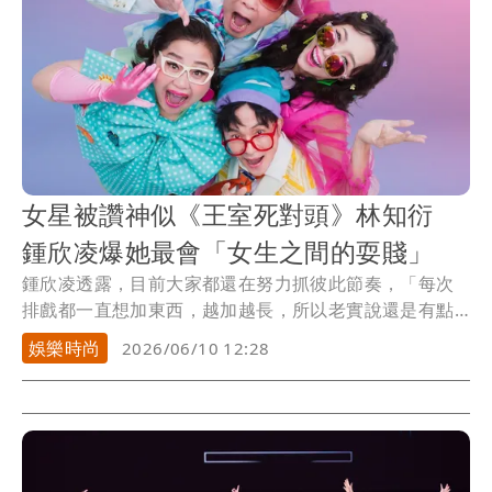
就連台上的四位演員，也可能下一秒就被隊友「耍賤」
到措手不及！
女星被讚神似《王室死對頭》林知衍
鍾欣凌爆她最會「女生之間的耍賤」
鍾欣凌透露，目前大家都還在努力抓彼此節奏，「每次
排戲都一直想加東西，越加越長，所以老實說還是有點
『挫...
娛樂時尚
2026/06/10 12:28