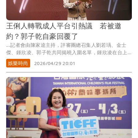
王俐人轉戰成人平台引熱議 若被邀
約？郭子乾自豪回覆了
...記者會由陳家逵主持，評審團總召集人劉若瑀、金士
傑、鍾欣凌、郭子乾共同揭曉入圍名單，鍾欣凌在台上
透露，...
娛樂時尚
2026/04/29 20:01