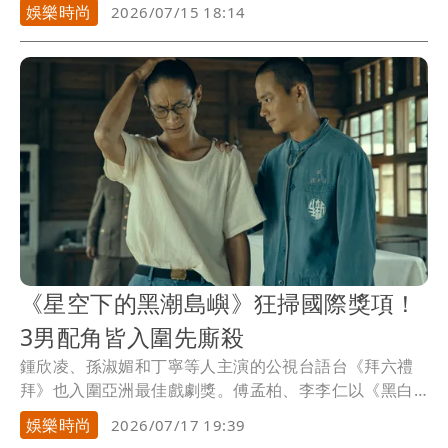
她坦...
娛樂時尚
2026/07/15 18:14
《星空下的黑潮島嶼》狂掃國際獎項！
3男配角皆入圍先廝殺
鍾欣凌、孫淑媚和丁寧等人主演的公視台語台《拜六禮
拜》也入圍亞洲最佳戲劇獎。傅孟柏、李李仁以《黑白
盒子...
娛樂時尚
2026/07/17 19:39