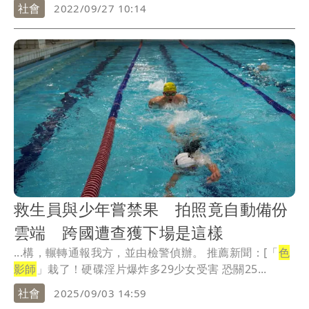
達2小時，過程遭4名見義勇為男子發現，合力將其壓制
社會
2022/09/27 10:14
在地報警處理，警方訊後將范男依《性騷擾防治法》究
辦，樂園也表示，感謝遊客見義勇為，已將偷拍者列為
拒絕進入的黑名單。
救生員與少年嘗禁果 拍照竟自動備份
雲端 跨國遭查獲下場是這樣
...構，輾轉通報我方，並由檢警偵辦。 推薦新聞：[「
色
影師
」栽了！硬碟淫片爆炸多29少女受害 恐關25...
社會
2025/09/03 14:59