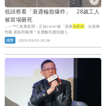
低頭察看「衰遇輪胎爆炸」 28歲工人
被當場砸死
...--- **[ 推薦新聞：正妹coser被「漫展
色影師
」迫脫褲
性騷 露點照瘋傳！反遭酸民譏犯賤 ]...
國際
2023/05/05 20:36