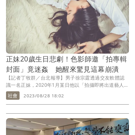
正妹20歲生日悲劇！色影師邀「拍專輯
封面」竟迷姦 她醒來驚見這幕崩潰
【記者丁牧群／台北報導】男子徐宗霆透過交友軟體認
識一名正妹，2020年1月某日他以「拍攝即將出道藝人專
輯封面」為由，拜託正妹幫忙當模特兒，當天剛好是正
社會
2023/08/28 18:02
妹生日，她想說下午拍完就可以跟家人、男友慶生，勉
為同意，到了徐男住處後，他準備了一杯超商熱可可，
正妹喝下隨即昏迷，後來男友打電話催她參加生日聚
會，才被鈴聲吵醒，她驚覺自己赤裸趴床，轉頭一看，
徐男正要肛交，她怒斥：「Are you fucking my ass？