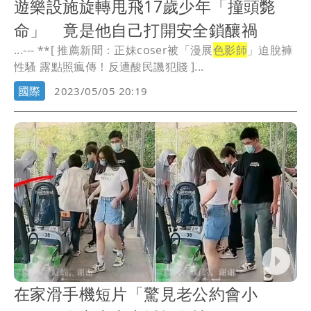
遊樂設施旋轉甩飛17歲少年「撞頭斃
命」 竟是他自己打開安全鎖釀禍
...--- **[ 推薦新聞：正妹coser被「漫展
色影師
」迫脫褲
性騷 露點照瘋傳！反遭酸民譏犯賤 ]...
國際
2023/05/05 20:19
在家滑手機短片「驚見老公約會小