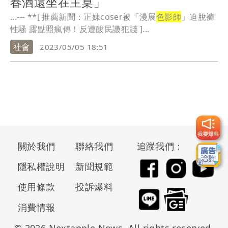
春酒還坐在主桌」
...--- **[ 推薦新聞：正妹coser被「漫展
色影師
」迫脫褲
性騷 露點照瘋傳！反遭酸民譏犯賤 ]...
社會
2023/05/05 18:51
關於我們
聯絡我們
追蹤我們：
隱私權說明
新聞規範
使用條款
投訴爆料
消費情報