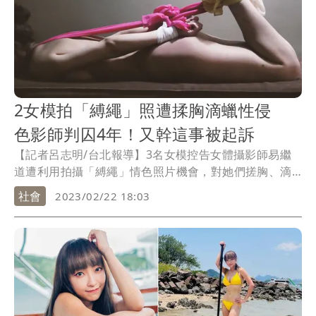
2女模拍「縛繩」照遭揉胸滴蠟性侵
色影師判囚4年！又幹這事被起訴
【記者呂志明/台北報導】3名女模控告女體攝影師易繼
道遭利用拍攝「縛繩」情色照片機會，對她們搓胸、滴
蠟燭還用手指性侵，但法院認定易男只有侵犯其中2名女
社會
2023/02/22 18:03
模，日前依強制性交、猥褻罪將他判刑4年定讞，不料易
男指稱未被法院認定為被害人的小模「說謊」，還將案
卷內小模心理諮商的內容PO到IG限時動態，被這名小模
控告違反《個資法》，台北地檢署調查後，今將易男起
訴。