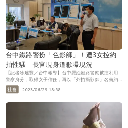
(你在弄我屁股嗎)」報警後在體內驗出FM2成分，下體也
有遭性侵跡證。最高法院依以藥劑強制性交罪判徐男10
年徒刑定讞。
台中鐵路警扮「色影師」！遭3女控約
拍性騷 長官現身道歉曝現況
【記者凃建豐／台中報導】台中羅姓鐵路警察被控利用
警察身分，取得女子信任，再以「外拍攝影師」名義約
出被害者後性騷擾，被多次舉報後，羅員依舊再尋找下
社會
2023/06/29 18:58
手對象！台中市議員黃健豪今(29)日陪同3名女子召開記
者會，控訴這名鐵路警察性騷行徑時，羅警直屬長官鐵
路警察台中分局長龔謙星突現身，向3位被害者道歉，也
說羅員已被調職，接受調查。