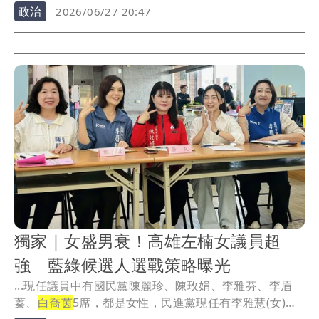
高不...
政治
2026/06/27 20:47
獨家｜女盛男衰！高雄左楠女議員超
強 藍綠候選人選戰策略曝光
...現任議員中有國民黨陳麗珍、陳玫娟、李雅芬、李眉
蓁、
白喬茵
5席，都是女性，民進黨現任有李雅慧(女)、