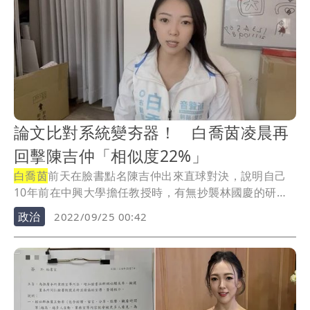
論文比對系統變夯器！ 白喬茵凌晨再
回擊陳吉仲「相似度22%」
白喬茵
前天在臉書點名陳吉仲出來直球對決，說明自己
10年前在中興大學擔任教授時，有無抄襲林國慶的研究
報...
政治
2022/09/25 00:42