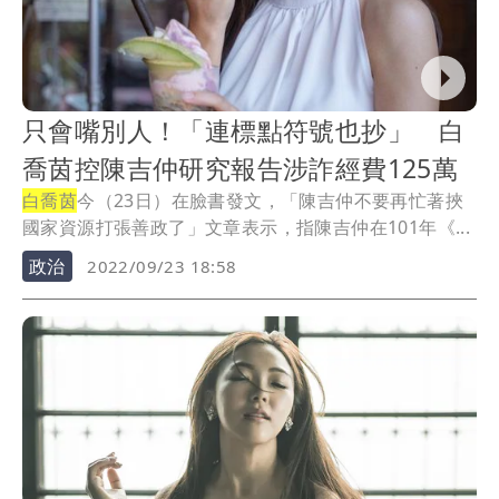
只會嘴別人！「連標點符號也抄」 白
喬茵控陳吉仲研究報告涉詐經費125萬
白喬茵
今（23日）在臉書發文，「陳吉仲不要再忙著挾
國家資源打張善政了」文章表示，指陳吉仲在101年《...
政治
2022/09/23 18:58