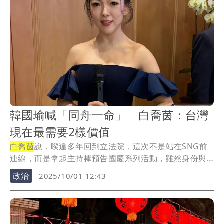
韓國瑜喊「同舟一命」 白喬茵：台灣
現在最需要2樣價值
白喬茵
說，暌違多年回到立法院，這次不是站在SNG前
連線，而是拿起主持棒預告國慶系列活動，雖然身份與
以...
政治
2025/10/01 12:43