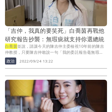
「吉仲，我真的要笑死」白喬茵再戰他
研究報告抄襲：無瑕疵就支持你選總統
白喬茵
並說，請讓今天的陳吉仲主委檢視10年前的陳吉
仲教授，只要陳吉仲敢說一句「我的委託報告毫無瑕
疵」...
政治
2022/09/24 13:22