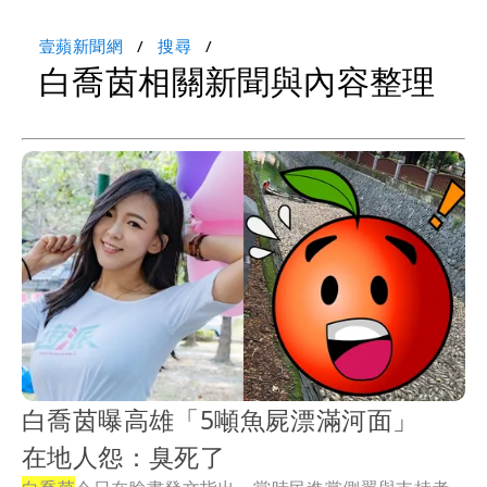
壹蘋新聞網
搜尋
白喬茵相關新聞與內容整理
白喬茵曝高雄「5噸魚屍漂滿河面」
在地人怨：臭死了