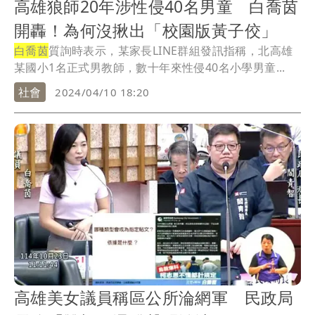
高雄狼師20年涉性侵40名男童 白喬茵
開轟！為何沒揪出「校園版黃子佼」
白喬茵
質詢時表示，某家長LINE群組發訊指稱，北高雄
某國小1名正式男教師，數十年來性侵40名小學男童...
社會
2024/04/10 18:20
高雄美女議員稱區公所淪網軍 民政局