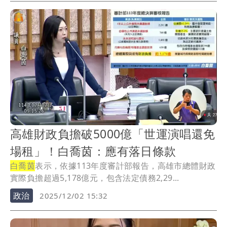
高雄財政負擔破5000億「世運演唱還免
場租」！白喬茵：應有落日條款
白喬茵
表示，依據113年度審計部報告，高雄市總體財政
實際負擔超過5,178億元，包含法定債務2,29...
政治
2025/12/02 15:32