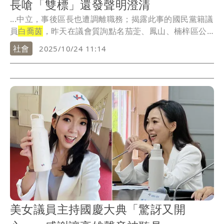
長嗆「雙標」還發聲明澄清
...中立，事後區長也遭調離職務；揭露此事的國民黨籍議
員
白喬茵
，昨天在議會質詢點名茄萣、鳳山、楠梓區公
所臉...
社會
2025/10/24 11:14
美女議員主持國慶大典「驚訝又開