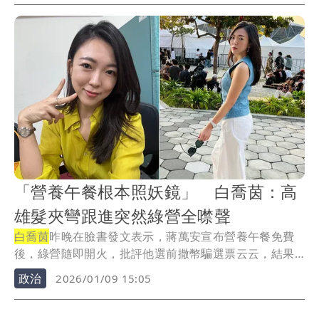
「營養午餐根本照妖鏡」 白喬茵：高
雄髮夾彎跟進突然綠營全噤聲
白喬茵
昨晚在臉書發文表示，蔣萬安宣布營養午餐免費
後，綠營隨即開火，批評他選前撒幣騙選票云云，結果
高雄...
政治
2026/01/09 15:05