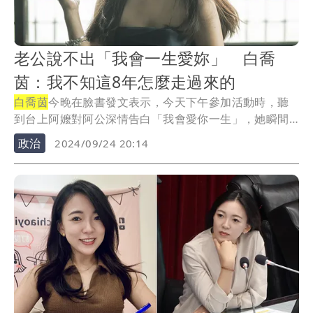
老公說不出「我會一生愛妳」 白喬
茵：我不知這8年怎麼走過來的
白喬茵
今晚在臉書發文表示，今天下午參加活動時，聽
到台上阿嬤對阿公深情告白「我會愛你一生」，她瞬間
紅了...
政治
2024/09/24 20:14