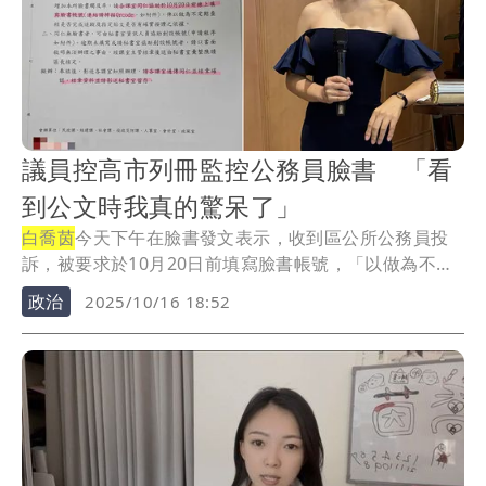
議員控高市列冊監控公務員臉書 「看
到公文時我真的驚呆了」
白喬茵
今天下午在臉書發文表示，收到區公所公務員投
訴，被要求於10月20日前填寫臉書帳號，「以做為不
定...
政治
2025/10/16 18:52