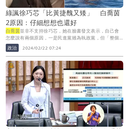
綠諷徐巧芯「比黃捷醜又矮」 白喬茵
2原因：仔細想想也還好
白喬茵
並非不支持徐巧芯，她在臉書發文表示，自己會
怎麼說有兩個原因，一是民進黨雖為執政黨，但「整個
腦子...
政治
2024/02/22 07:24