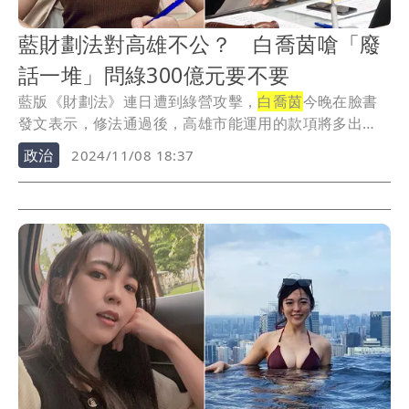
藍財劃法對高雄不公？ 白喬茵嗆「廢
話一堆」問綠300億元要不要
藍版《財劃法》連日遭到綠營攻擊，
白喬茵
今晚在臉書
發文表示，修法通過後，高雄市能運用的款項將多出
300...
政治
2024/11/08 18:37