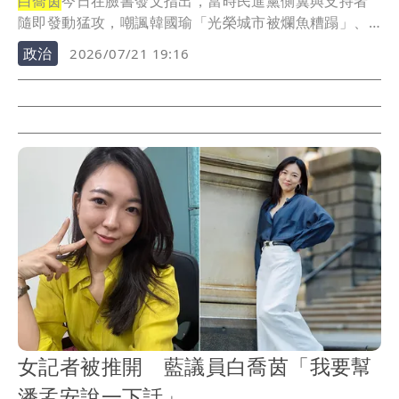
白喬茵
今日在臉書發文指出，當時民進黨側翼與支持者
隨即發動猛攻，嘲諷韓國瑜「光榮城市被爛魚糟蹋」、
「垃...
政治
2026/07/21 19:16
女記者被推開 藍議員白喬茵「我要幫
潘孟安說一下話」