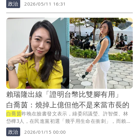
黃...
政治
2026/05/11 16:31
賴瑞隆出線「證明台幣比雙腳有用」
白喬茵：燒掉上億但他不是來當市長的
白喬茵
昨晚在臉書發文表示，綠委邱議瑩、許智傑、林
岱樺3人，在民進黨初選「幾乎用生命在衝刺」，而賴瑞
隆...
政治
2026/01/15 00:00