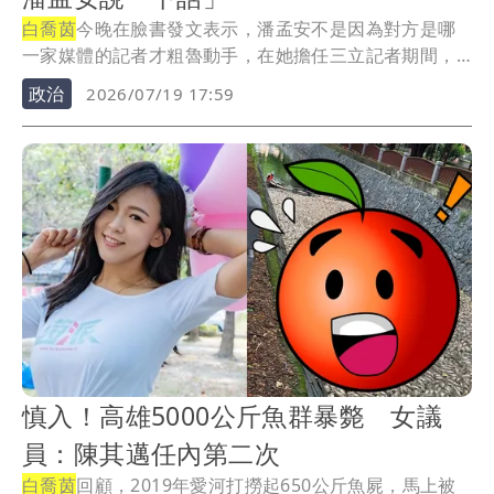
白喬茵
今晚在臉書發文表示，潘孟安不是因為對方是哪
一家媒體的記者才粗魯動手，在她擔任三立記者期間，
也曾...
政治
2026/07/19 17:59
慎入！高雄5000公斤魚群暴斃 女議
員：陳其邁任內第二次
白喬茵
回顧，2019年愛河打撈起650公斤魚屍，馬上被