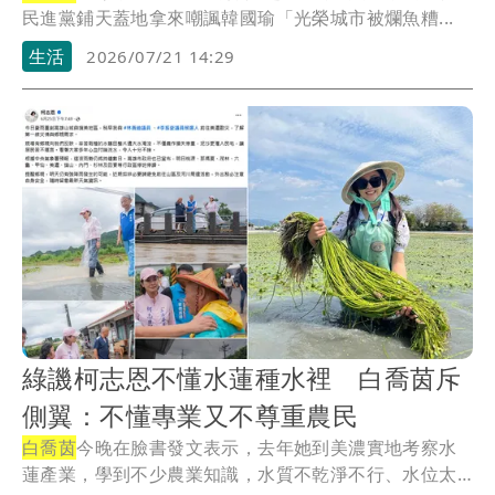
民進黨鋪天蓋地拿來嘲諷韓國瑜「光榮城市被爛魚糟...
生活
2026/07/21 14:29
綠譏柯志恩不懂水蓮種水裡 白喬茵斥
側翼：不懂專業又不尊重農民
白喬茵
今晚在臉書發文表示，去年她到美濃實地考察水
蓮產業，學到不少農業知識，水質不乾淨不行、水位太