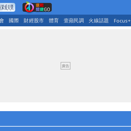
會
國際
財經股市
體育
壹蘋民調
火線話題
Focus+