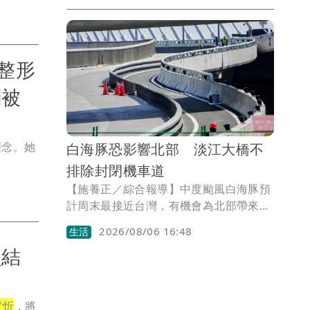
了完美詮釋大時代下瘦弱、單純的文藝青
年中銘，在體態上進行了極大的調整，只
能嚴格節食啃蒟蒻條與地瓜。
整形
關被
理念。她
白海豚恐影響北部 淡江大橋不
排除封閉機車道
【施養正／綜合報導】中度颱風白海豚預
計周末最接近台灣，有機會為北部帶來強
風。交通部公路局公告表示，新北市淡江
2026/08/06 16:48
生活
大橋不排除自8月8日起，針對機車道、人
員結
行/自行車道，實施預警性封閉管制或改
道宣導。
宥忻
，將