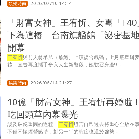
2026/07/10 14:14
娛樂時尚
「財富女神」王宥忻、女團「F40
下為這樁 台南旗艦館「泌密基
開幕
王宥忻
與前夫翁承旭（翁總）上演復合戲碼，上月底舉辦
禮，宣告再度攜手步入人生新階段，她號召身邊9...
2026/06/14 21:27
娛樂時尚
10億「財富女神」王宥忻再婚啦
吃回頭草內幕曝光
談及破鏡重圓的過程，
王宥忻
坦言自己過去將重心全放在
不僅不懂經營感情，對另一半的態度也過於強勢...