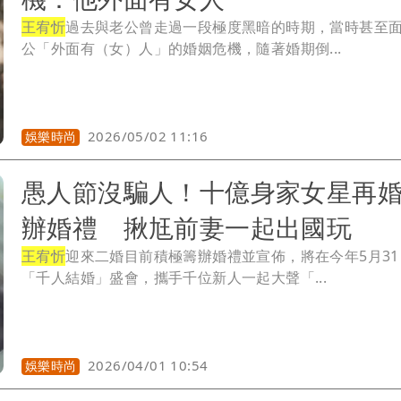
王宥忻
過去與老公曾走過一段極度黑暗的時期，當時甚至
公「外面有（女）人」的婚姻危機，隨著婚期倒...
2026/05/02 11:16
娛樂時尚
愚人節沒騙人！十億身家女星再婚
辦婚禮 揪尪前妻一起出國玩
王宥忻
迎來二婚目前積極籌辦婚禮並宣佈，將在今年5月3
「千人結婚」盛會，攜手千位新人一起大聲「...
2026/04/01 10:54
娛樂時尚