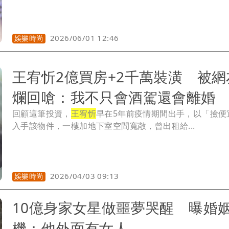
2026/06/01 12:46
娛樂時尚
王宥忻2億買房+2千萬裝潢 被網
爛回嗆：我不只會酒駕還會離婚
回顧這筆投資，
王宥忻
早在5年前疫情期間出手，以「撿便
入手該物件，一樓加地下室空間寬敞，曾出租給...
2026/04/03 09:13
娛樂時尚
10億身家女星做噩夢哭醒 曝婚
機：他外面有女人