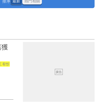
排序
最新
熱門相關
舊獲
王宥忻