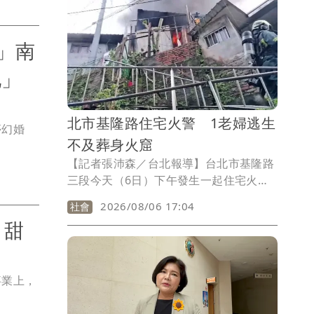
成，背後可能與荷爾蒙變化、骨盆腔問題
或婦科疾病有關。
」南
地」
北市基隆路住宅火警 1老婦逃生
夢幻婚
不及葬身火窟
【記者張沛森／台北報導】台北市基隆路
三段今天（6日）下午發生一起住宅火
災。台北市消防局獲報後派遣人車趕赴現
2026/08/06 17:04
社會
場救援，火勢在半小時內撲滅，但在2樓
！甜
發現1名老婦人已不幸葬身火窟，全案由
警、消調處理中。
事業上，