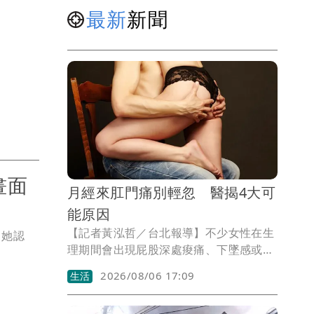
最新
新聞
畫面
月經來肛門痛別輕忽 醫揭4大可
能原因
【記者黃泓哲／台北報導】不少女性在生
。她認
理期間會出現屁股深處痠痛、下墜感或排
便不適，第一時間往往以為是痔瘡發作。
2026/08/06 17:09
生活
不過大腸直腸外科醫師張良實提醒，經期
出現肛門或臀部疼痛，不一定都是痔瘡造