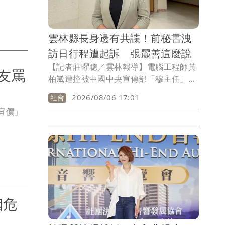
雲林縣長身邊有共諜！前秘書洩
訪日行程遭起訴 張麗善這麼說
【記者莊曜聰／雲林報導】電腦工程師黃
友罵
柏崴遭控被中國中央宣傳部「穆主任」吸
收，與雲林縣長張麗善前秘書施亮言合
2026/08/06 17:01
社會
作，刺探訪日行程提供對方，又在暗網購
宜價」
買民眾勞健保、戶籍等數千萬筆個資販售
牟利，北檢今天依國安、洩密等罪起訴；
張麗善聞訊相當訝異，她說施男稱另有生
涯規劃，離職約1年，任職期間表現正
常，尊重司法希望勿枉勿縱。
姻危