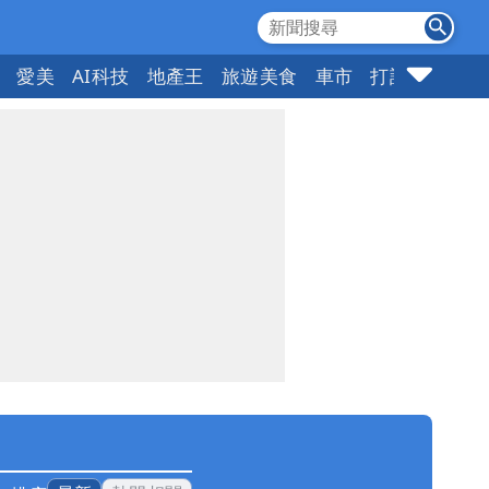
愛美
AI科技
地產王
旅遊美食
車市
打詐
指標企