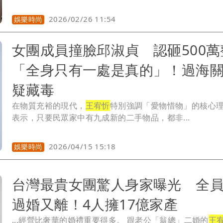
2026/02/26 11:54
娛樂時尚
女團成員撞臉邱淑貞 認砸500萬
「全身只有一處是真的」！過海
疑藏毒
在物質充裕的現代，
王宥忻
特別強調「愛物惜物」的核心
表示，只要民眾家中有九成新的二手物品，都非...
2026/04/15 15:18
娛樂時尚
台灣最貴女團驚人身家曝光 全
過婚又離！4人擁17億家產
...經營比奢華的婚禮重要得多。 跟老公「翁總」二婚的
王