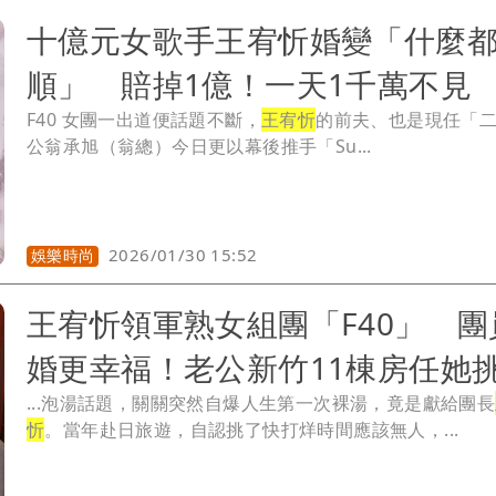
十億元女歌手王宥忻婚變「什麼
順」 賠掉1億！一天1千萬不見
F40 女團一出道便話題不斷，
王宥忻
的前夫、也是現任「
公翁承旭（翁總）今日更以幕後推手「Su...
2026/01/30 15:52
娛樂時尚
王宥忻領軍熟女組團「F40」 團
婚更幸福！老公新竹11棟房任她
...泡湯話題，關關突然自爆人生第一次裸湯，竟是獻給團長
忻
。當年赴日旅遊，自認挑了快打烊時間應該無人，...