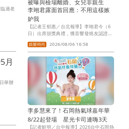
被曝與檢場離婚、女兒非親生
面臨過老
李翊君露面首回應：不用這樣嫉
妒我
【記者王郁惠／台北報導】李翊君今（6
日）出席頒獎典禮，獲音響發燒友認證
「天籟之音」，現場不只演唱《雨蝶》與
2026/08/06 16:58
娛樂時尚
《諾言》，在粉絲敲碗下又清唱《苦海女
神龍》，氣氛相當熱絡。談及近年她被網
5月
路假新聞傳與老公檢場「淨身出戶」，連
女兒香奈兒都被造謠「不是親生」，內容
雖荒謬，但媽媽卻信以為真，致電關心她
和老公夫妻關係，令她哭笑不得。
1日舉辦
李多慧來了！石岡熱氣球嘉年華
8/22起登場 星光卡司連嗨3天
【記者鮮明／台中報導】2026台中石岡熱