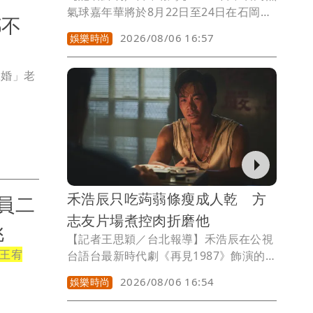
氣球嘉年華將於8月22日至24日在石岡區
都不
土牛運動公園盛大登場，活動除有全球唯
2026/08/06 16:57
娛樂時尚
一「台東天后宮媽祖造型熱氣球」首度在
台中升空外，還規劃熱氣球繫留體驗、音
二婚」老
樂晚會、夜間光雕秀、美食市集及親子活
動，活動首日特別邀請韓籍人氣啦啦隊女
神李多慧擔任開幕嘉賓，邀請全國民眾走
進石岡，感受山城客庄的獨特魅力。
禾浩辰只吃蒟蒻條瘦成人乾 方
員二
志友片場煮控肉折磨他
挑
【記者王思穎／台北報導】禾浩辰在公視
王宥
台語台最新時代劇《再見1987》飾演的斯
文青年「張中銘」。演出守護愛情無比癡
2026/08/06 16:54
娛樂時尚
心的犬系大暖男，每當看著方志友飾演的
「素芬」時，雙眼彷彿都有粉紅泡泡。為