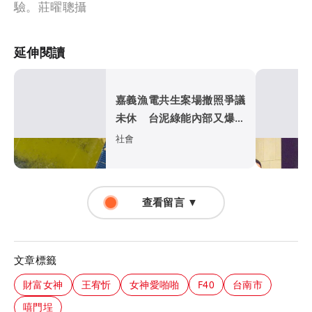
驗。莊曜聰攝
延伸閱讀
嘉義漁電共生案場撤照爭議
未休 台泥綠能內部又爆弊
案
社會
查看留言 ▼
文章標籤
財富女神
王宥忻
女神愛啪啪
F40
台南市
嘻門埕