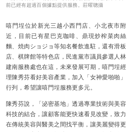
前已經有超過百個據點提供服務。莊曜聰攝
嘻門埕位於新光三越小西門店、小北夜市附
近，目前已有星巴克咖啡、鼎現炒榨菜肉絲
麵、焼肉ショジョ等知名餐飲進駐，還有滑板
店、棋牌館等特色店，民進黨市議員參選人林
建南服務處也在這，未來發展可期，嘻門埕經
理陳秀芬看好美容產業，加入「女神愛啪啪」
行列，希望讓嘻門埕服務更多元。
陳秀芬說，「泌密基地」透過專業技術與美容
科技的結合，讓顧客能更快速看見改變，致力
在傳統美容與醫美之間找平衡，讓美麗變得更