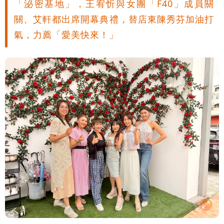
「泌密基地」，王宥忻與女團「F40」成員關
關、艾軒都出席開幕典禮，替店東陳秀芬加油打
氣，力薦「愛美快來！」