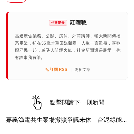
莊曜聰
作者簡介
當過廣告業務、公關、房仲、外商講師，輔大新聞傳播
系畢業，卻在35歲才重回媒體圈，人生一言難盡，喜歡
跟刁民一起，感受人間煙火氣，社會新聞還是最愛，你
有故事我有筆。
訂閱 RSS
更多文章
|
點擊閱讀下一則新聞
嘉義漁電共生案場撤照爭議未休 台泥綠能內部又爆弊案