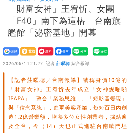
「財富女神」王宥忻、女團
「終於能交代」 捐500萬獎學金延續愛
白海豚颱風逼近！鄭明典示警「恐遇黑潮
「F40」南下為這樁 台南旗
變強」 路徑分歧藏警訊：不利強度維持
艦館「泌密基地」開幕
設為
贊助
我要
偏好
壹蘋
爆料
2026/06/14 21:27
記者
莊曜聰
綜合報導
【記者莊曜聰／台南報導】號稱身價10億的
「財富女神」王宥忻去年成立「女神愛啪啪
IPAPA」，整合「業務思維」、「短影音變現」
與「信念系統」，進軍美容產業，短短百日內創
造1.2億營業額，培養多位女性創業者，據點遍
及全台，今（14）天也正式進駐台南嘻門埕