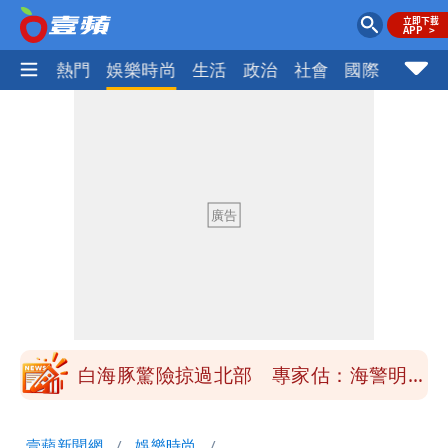
焦點
熱門
娛樂時尚
生活
政治
社會
國際
財經股
「楊承勳」名字終於公開！被害人父淚喊
「終於能交代」 捐500萬獎學金延續愛
白海豚颱風逼近！鄭明典示警「恐遇黑潮
變強」 路徑分歧藏警訊：不利強度維持
高希均辭世享耆壽90歲 畢生推動閱讀
與進步觀念
內馬爾開到「寶可夢神包」後徹底入坑
砸重金再買一整桌卡盒
白海豚驚險掠過北部 專家估：海警明發
布 陸警可能相對低
「楊承勳」名字終於公開！被害人父淚喊
壹蘋新聞網
娛樂時尚