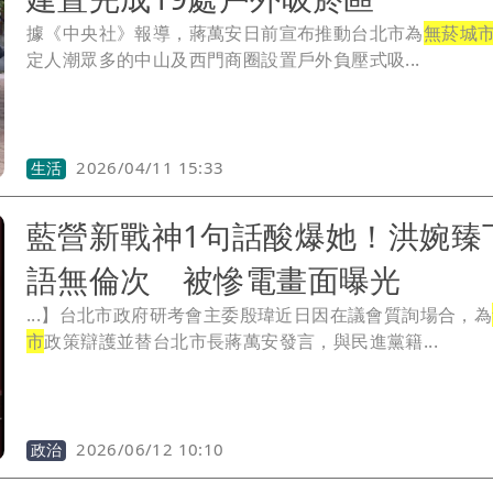
據《中央社》報導，蔣萬安日前宣布推動台北市為
無菸城
定人潮眾多的中山及西門商圈設置戶外負壓式吸...
2026/04/11 15:33
生活
藍營新戰神1句話酸爆她！洪婉臻
語無倫次 被慘電畫面曝光
...】台北市政府研考會主委殷瑋近日因在議會質詢場合，為
市
政策辯護並替台北市長蔣萬安發言，與民進黨籍...
2026/06/12 10:10
政治