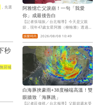
市
，先選
阿雅憶亡父淚崩！一句「我愛
你」成最後告白
【記者張瑞振／台北報導】今天是父親
節，現年47歲女星阿雅（柳翰雅）透過社
群分享與父親之間深藏多年的情感故事，
2026/08/08 10:49
娛樂時尚
她24歲那年，父親歷經4年病痛後離世，
回憶起那位沉默寡言、卻用一生默默愛著
下秒
她的父親，她坦言，自己花了很長的時
間，才真正學會把「我愛你」說出口，而
這句話，也是父親教會她最重要的人生功
課。
無菸城
白海豚挾豪雨+38度極端高溫！雙
眼牆致「海豚跳」
【記者莊偉祺／台北報導】父親節週末受