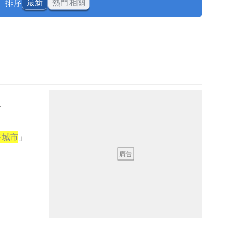
排序
最新
熱門相關
淑
菸城市
」