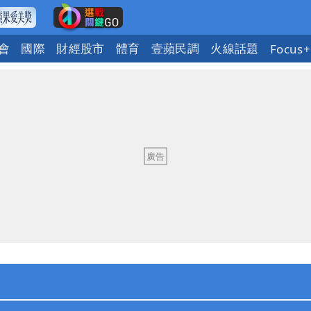
會
國際
財經股市
體育
壹蘋民調
火線話題
Focus+