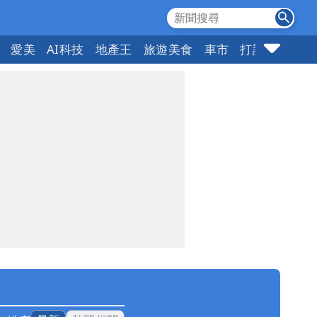
愛美
AI科技
地產王
旅遊美食
車市
打詐
指標企