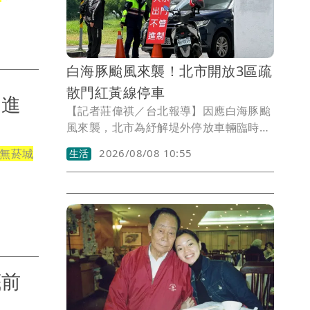
強化協同默契，才能因應各種狀況，以堅
實戰力守護國家主權與人民安全。祝各位
任務圓滿成功，大家辛苦了」。
白海豚颱風來襲！北市開放3區疏
散門紅黃線停車
民進
【記者莊偉祺／台北報導】因應白海豚颱
風來襲，北市為紓解堤外停放車輛臨時停
車需求，即刻起開放疏散門周邊區域8公
無菸城
2026/08/08 10:55
生活
尺以上道路紅黃線（附條件）停車，包含
士林、萬華、大同區範圍一次看。
底前