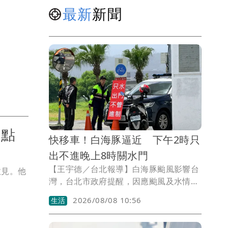
最新
新聞
 點
快移車！白海豚逼近 下午2時只
出不進晚上8時關水門
【王宇德／台北報導】白海豚颱風影響台
政見。他
灣，台北市政府提醒，因應颱風及水情變
化，今（8）日1下午2時起，基隆河中山
2026/08/08 10:56
生活
橋以下，以及淡水河沿線「新3-2華翠至
淡6敦煌」區域，將實施水門只出不進管