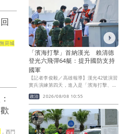
制，並自晚上8時起陸續關閉疏散門及越
堤坡道，呼籲民眾儘速將停放於河濱區域
的車輛移走，以免受困。
璇回
無菸城
「濱海打擊」首納漢光 賴清德
登光六飛彈64艇：提升國防支持
國軍
【記者李俊毅／高雄報導】漢光42號演習
實兵演練第四天，進入是「濱海打擊、近
岸防禦」階段演練，總統賴清德赴左營基
駁：
2026/08/08 10:55
政治
地出席見證，並登上光六飛彈快艇64艇駕
駛臺進行廣播，透過廣播鼓舞國軍官兵，
」歡
「面對外來的威脅和挑戰，政府持續努力
提升國防力量，給國軍和海巡同仁最大的
支持，也期勉各位在演習中，積極應對，
市
，西門