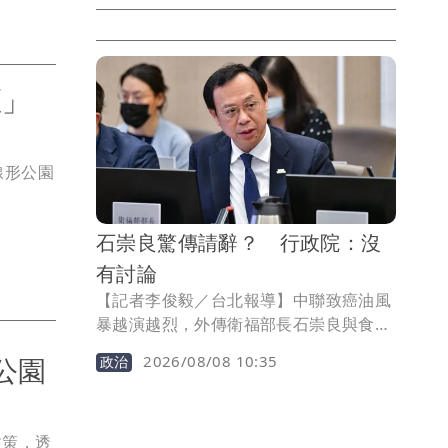
最後撞上一部違停賓士車才停下，差點就
衝進夜市，共波及13車、釀成3傷、600
戶停電，現場一片狼藉，賓士車車主是嘉
義網紅「陳厚仁」，網路大讚他「救了很
區」
多人」，他也拍片霸氣回應「人沒事最重
要。」
線形公園
石崇良驚傳請辭？ 行政院：沒
有討論
【記者李俊毅／台北報導】中聯致癌油風
暴越演越烈，外傳衛福部長石崇良與食藥
署長姜至剛等人已提出請辭，引發討論。
公園
2026/08/08 10:35
政治
行政院發言人李慧芝昨日回應，目前沒有
相關討論。
政策，透