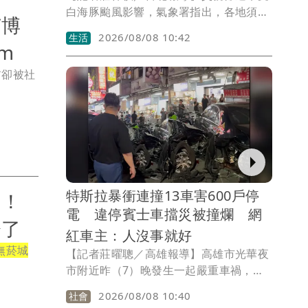
白海豚颱風影響，氣象署指出，各地須防
苗博
豪雨、雷雨，更有局部38度極端高溫須注
2026/08/08 10:42
生活
意！氣象粉專則指出，白海豚颱風因有雙
m
眼牆結構，整體動向恐持續出現「海豚
前卻被社
跳」的擺線運動。
特斯拉暴衝連撞13車害600戶停
出！
電 違停賓士車擋災被撞爛 網
垮了
紅車主：人沒事就好
無菸城
【記者莊曜聰／高雄報導】高雄市光華夜
市附近昨（7）晚發生一起嚴重車禍，郭
姓男子駕駛的特斯拉突然暴衝，先猛撞路
2026/08/08 10:40
社會
旁變電箱，又接連衝撞多部機車、轎車，