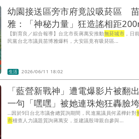
幼園接送區旁市府竟設吸菸區 
雅：「神秘力量」狂造謠相距200
【劉育良／綜合報導】台北市長蔣萬安推動
無菸城市
，日
民黨台北市議員苗博雅爆料，大安區竟有吸菸區...
2026/06/11 18:02
生活
「藍營新戰神」遭電爆影片被翻
一句「嘿嘿」被她連珠炮狂轟臉
...因於9日台北市議會總質詢期間，民進黨議員何孟樺針對
市
稽查人力議題質詢蔣萬安，並建議殷瑋親自參與...