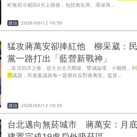
町無菸示範區6月上路後，包括衛生局、環保局...
2026/06/12 16:50
政治
猛攻蔣萬安卻捧紅他 柳采葳：
黨一路打出「藍營新戰神」
...名沈伯洋之後，從大台北天際線、雙城論壇、小貓熊，到
市
議題，民進黨議員每一題都在反對蔣萬安。監督...
2026/06/12 10:33
政治
台北邁向無菸城市 蔣萬安：月
建置完成19處戶外吸菸區