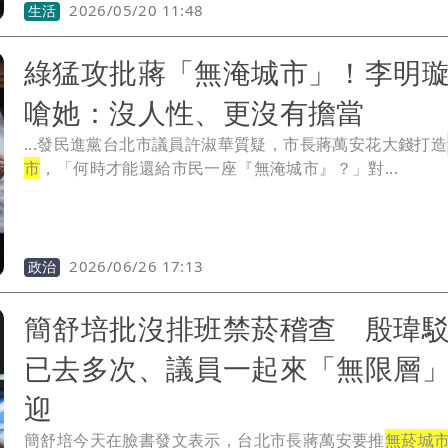
2026/05/20 11:48
生活
綠猛攻批蔣「無淹城市」！李明
嗆她：沒人性、更沒有擔當
...發民進黨台北市議員許淑華質疑，市長蔣萬安花大錢打造
市
，「何時才能還給市民一座『無淹城市』？」對...
2026/06/26 17:13
政治
簡舒培批沒排班禁菸稽查 殷瑋
已去多次、議員一起來「無限層
迎
簡舒培今天在臉書發文表示，台北市長蔣萬安要推
無菸城