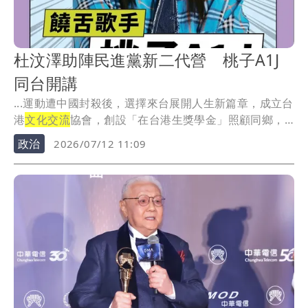
杜汶澤助陣民進黨新二代營 桃子A1J
同台開講
...運動遭中國封殺後，選擇來台展開人生新篇章，成立台
港
文化交流
協會，創設「在台港生獎學金」照顧同鄉，
疫情...
政治
2026/07/12 11:09