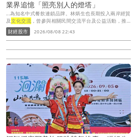
業界追憶「照亮別人的燈塔」
...為知名中式餐飲連鎖品牌。林炳生也長期投入兩岸經貿
及
文化交流
，曾參與相關民間交流平台及公益活動，推
動企...
財經股市
2026/08/08 22:43