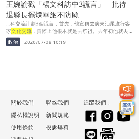
王婉諭戳「楊文科訪中3謊言」 批待
退縣長擺爛畢旅不防颱
...科交流計劃3個謊言，首先，他宣稱去廣東汕尾進行客
家
文化交流
，實際上他根本就是去祭祖。去年初他就去
過一...
政治
2026/07/08 16:19
關於我們
聯絡我們
追蹤我們：
隱私權說明
新聞規範
使用條款
投訴爆料