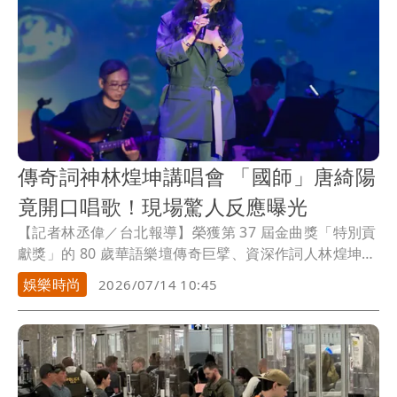
傳奇詞神林煌坤講唱會 「國師」唐綺陽
竟開口唱歌！現場驚人反應曝光
【記者林丞偉／台北報導】榮獲第 37 屆金曲獎「特別貢
獻獎」的 80 歲華語樂壇傳奇巨擘、資深作詞人林煌坤老
師，近日舉辦講唱會，卡司陣容集結了郎祖筠、賴佩
娛樂時尚
2026/07/14 10:45
霞、李建復、吳楚楚等人，當晚最吸睛的亮點橋段，莫
過於特別來賓「國師」唐綺陽與跨界才女郎祖筠的同
台，令人驚呼「唐老師竟然也會唱歌」。