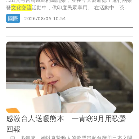
...出具有台灣風味的烏龍茶，並在今天於新德里進行的茶
藝
文化交流
活動中，供印度民眾享用。 在活動中，茶
藝...
國際
2026/08/05 10:54
感激台人送暖熊本 一青窈9月用歌聲
回報
...曲。多年來，她以真摯動人的歌聲串起台灣與日本之間