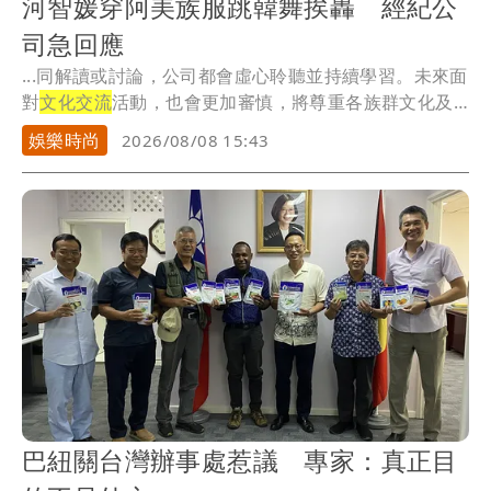
河智媛穿阿美族服跳韓舞挨轟 經紀公
司急回應
...同解讀或討論，公司都會虛心聆聽並持續學習。未來面
對
文化交流
活動，也會更加審慎，將尊重各族群文化及
活動...
娛樂時尚
2026/08/08 15:43
巴紐關台灣辦事處惹議 專家：真正目