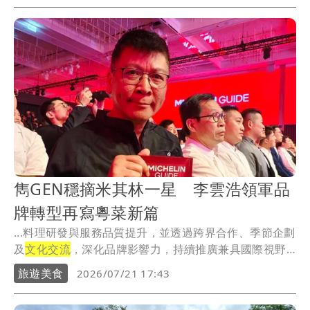
雋GEN穩摘米其林一星 李雲浩領軍品
牌轉型再寫粵菜新篇
...料理研發與服務品質提升，並透過跨界合作、季節企劃
及
文化交流
，深化品牌影響力，持續推廣兼具國際視野
與在...
旅遊美食
2026/07/21 17:43