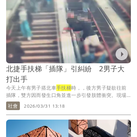
北捷手扶梯「插隊」引糾紛 2男子大
打出手
今天上午有男子搭北車
手扶梯
時，，後方男子疑欲往前
插隊，雙方因而發生口角並進一步引發肢體衝突。現場
保全...
社會
2026/03/31 13:18