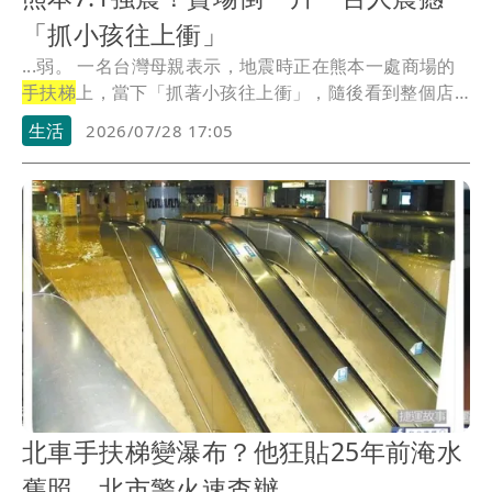
「抓小孩往上衝」
...弱。 一名台灣母親表示，地震時正在熊本一處商場的
手扶梯
上，當下「抓著小孩往上衝」，隨後看到整個店
家...
生活
2026/07/28 17:05
北車手扶梯變瀑布？他狂貼25年前淹水
舊照 北市警火速查辦