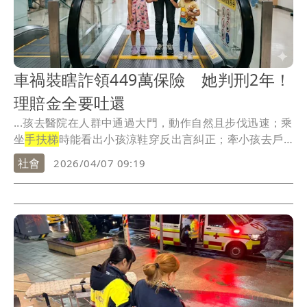
車禍裝瞎詐領449萬保險 她判刑2年！
理賠金全要吐還
...孩去醫院在人群中通過大門，動作自然且步伐迅速；乘
坐
手扶梯
時能看出小孩涼鞋穿反出言糾正；牽小孩去戶
外操...
社會
2026/04/07 09:19