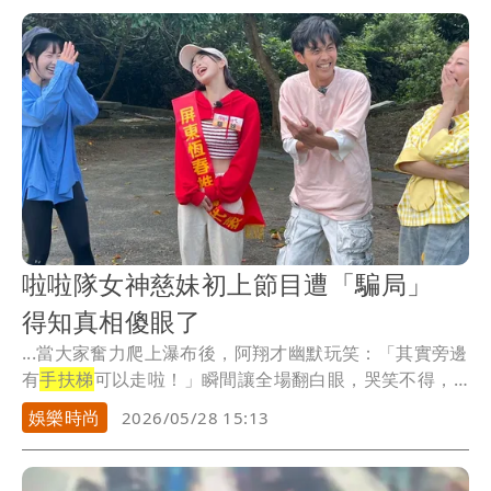
啦啦隊女神慈妹初上節目遭「騙局」
得知真相傻眼了
...當大家奮力爬上瀑布後，阿翔才幽默玩笑：「其實旁邊
有
手扶梯
可以走啦！」瞬間讓全場翻白眼，哭笑不得，
楊繡...
娛樂時尚
2026/05/28 15:13