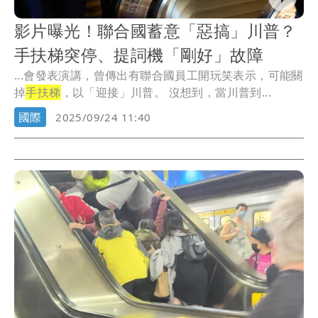
影片曝光！聯合國蓄意「惡搞」川普？
手扶梯突停、提詞機「剛好」故障
...會發表演講，曾傳出有聯合國員工開玩笑表示，可能關
掉
手扶梯
，以「迎接」川普。 沒想到，當川普到...
國際
2025/09/24 11:40