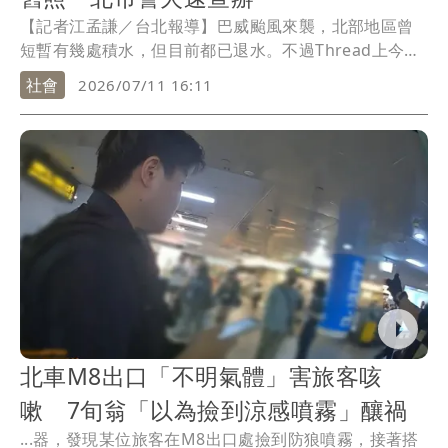
【記者江孟謙／台北報導】巴威颱風來襲，北部地區曾
短暫有幾處積水，但目前都已退水。不過Thread上今天
（11日）凌晨流傳「臺北車站啥時通車，臺北車站現在
社會
2026/07/11 16:11
進不去欸」等貼文，涉嫌散布與本次巴威颱風災情無關
訊息，北市警方展開調查，今天下午14時許查緝散布謠
言的林姓男子到案。
北車M8出口「不明氣體」害旅客咳
嗽 7旬翁「以為撿到涼感噴霧」釀禍
...器，發現某位旅客在M8出口處撿到防狼噴霧，接著搭