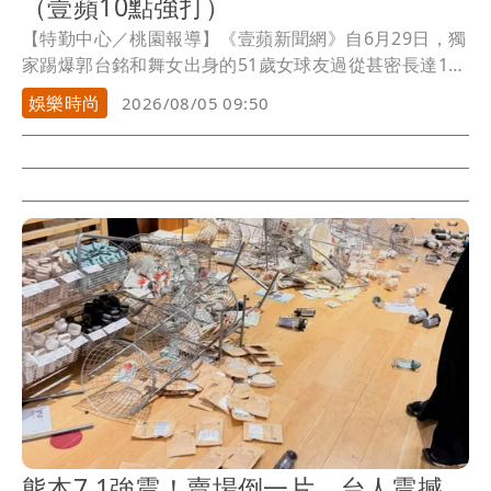
（壹蘋10點強打）
【特勤中心／桃園報導】《壹蘋新聞網》自6月29日，獨
家踢爆郭台銘和舞女出身的51歲女球友過從甚密長達1
年，外界關心郭董家人過得好嗎？事發1個多月後，始終
娛樂時尚
2026/08/05 09:50
未公開露面的曾馨瑩，被《壹蘋》連日直擊，乘坐專屬
凌志保母車到東區TDC偶像表演學院及桃園玉山街影視
基地練舞，曾馨瑩一身酷帥嘻哈裝扮，頗有女團風格展
現大將之風，從下午3點練到深夜11點半，夫人經過風暴
後仍打起精神，為即將在10月31日舉辦的「永齡銘馨
盃」舞蹈大賽努力。而郭董黃昏時刻依舊經常外出散步
到公園運動，17歲大女兒妞妞則把握暑期時光，去南部
做公益，也會搭捷運去找同學相聚，郭董一家人生活看
似已恢復正常。
熊本7.1強震！賣場倒一片 台人震撼