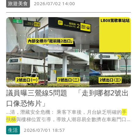
本關...
旅遊美食
2026/07/02 14:00
議員曝三鶯線5問題 「走到哪都2號出
口像恐怖片」
...清，潛藏安全危機： 乘客下車後，月台缺乏明確的
手
扶梯
與樓梯位置引導，導致人潮容易全數擠在車廂門口...
生活
2026/07/01 18:57