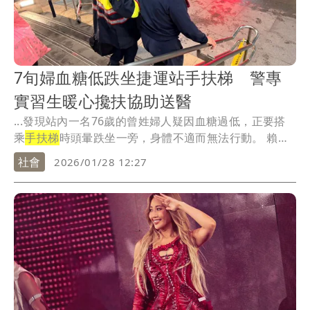
7旬婦血糖低跌坐捷運站手扶梯 警專
實習生暖心攙扶協助送醫
...發現站內一名76歲的曾姓婦人疑因血糖過低，正要搭
乘
手扶梯
時頭暈跌坐一旁，身體不適而無法行動。 賴
佑...
社會
2026/01/28 12:27