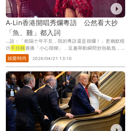
A-Lin香港開唱秀爛粵語 公然看大抄
「魚、雞」都入詞
...說：「相隔十年不見，我的粵語還是很爛！」更幽默模
仿
手扶梯
廣播「小心階梯」，逗趣舉動瞬間炒熱氣氛，
掀起...
娛樂時尚
2026/04/21 13:10