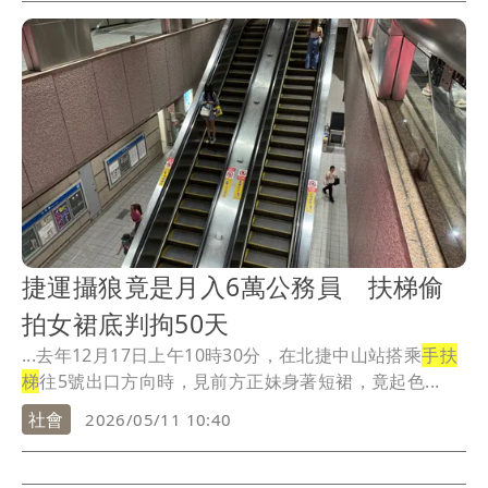
《壹蘋新聞網》直擊王俐人出席潤滑液新品發表會，從
小移民美國的她不避諱談性，透露與演員老公林琮軒因
工作分離4個多月，她都「自己解決」。王俐人收工後遇
上午後暴雨，上衣濕黏使胸形畢露凸出，看來未穿內
衣，她依然堅持冒雨撐傘走2公里，省下交通費，回到信
義區2千萬元精品小豪宅。
捷運攝狼竟是月入6萬公務員 扶梯偷
拍女裙底判拘50天
...去年12月17日上午10時30分，在北捷中山站搭乘
手扶
梯
往5號出口方向時，見前方正妹身著短裙，竟起色...
社會
2026/05/11 10:40