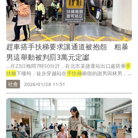
趕車搭手扶梯要求讓通道被抱怨 粗暴
男這舉動被判罰3萬元定讞
...月23日晚間7時50分許，在北市某捷運站出口處搭乘
手
扶梯
下樓時，徒步穿越站在
手扶梯
兩側的謝男與林男，...
社會
2026/01/28 11:51