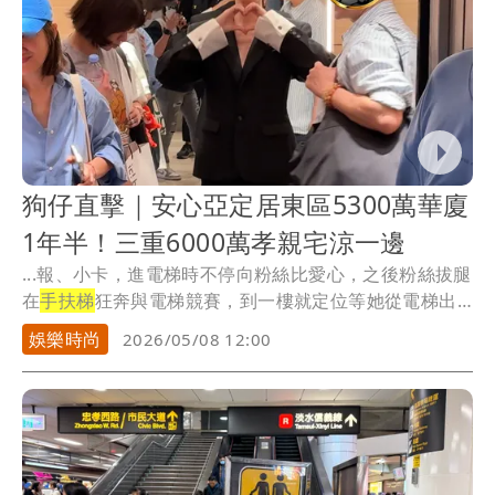
狗仔直擊｜安心亞定居東區5300萬華廈
1年半！三重6000萬孝親宅涼一邊
...報、小卡，進電梯時不停向粉絲比愛心，之後粉絲拔腿
在
手扶梯
狂奔與電梯競賽，到一樓就定位等她從電梯出
來，...
娛樂時尚
2026/05/08 12:00