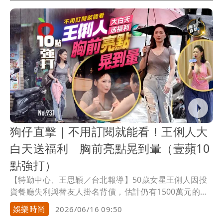
狗仔直擊｜不用訂閱就能看！王俐人大
白天送福利 胸前亮點晃到暈（壹蘋10
點強打）
【特勤中心、王思穎／台北報導】50歲女星王俐人因投
資餐廳失利與替友人掛名背債，估計仍有1500萬元的錢
坑要填補，最近積極透過直播賣貨和經營IG訂閱制來增
娛樂時尚
2026/06/16 09:50
加收入，不吝惜秀出好身材，甚至遊走走光邊緣。日前