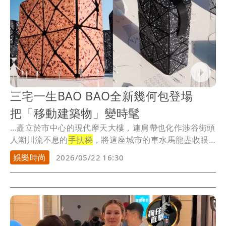
三宅一生BAO BAO全新幾何包登場
把「移動建築物」變時髦
...矗立於市中心的現代摩天大樓，連肩帶也化作涉谷街頭
人潮川流不息的
手扶梯
，將這座城市的車水馬龍盡收眼
底。
娛樂時尚
2026/05/22 16:30