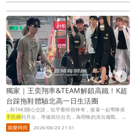
獨家｜王奕翔率&TEAM解鎖高鐵！K超
台踩拖鞋體驗北高一日生活圈
...和TAKI開心交談，似乎覺得很神奇，接著一起帶隊搭
手扶梯
到月台，準備前往台北，為明晚的演出備戰。 ...
娛樂時尚
2026/06/20 21:01