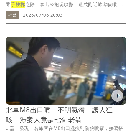
乘
手扶梯
之際，拿出來把玩噴撒，造成附近旅客咳嗽。
...
社會
2026/07/06 20:03
北車M8出口噴「不明氣體」讓人狂
咳 涉案人竟是七旬老翁
...器，發現一名旅客在M8出口處撿到防狼噴霧，接著搭