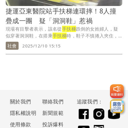
捷運亞東醫院站手扶梯連環摔！8人撞
疊成一團 疑「洞洞鞋」惹禍
現場有目擊者表示，該名從
手扶梯
跌倒的女姓婦人，疑
似穿著洞洞鞋，在搭乘
手扶梯
時，鞋子不慎捲入夾住，
導致...
社會
2025/12/10 15:15
關於我們
聯絡我們
追蹤我們：
隱私權說明
新聞規範
使用條款
投訴爆料