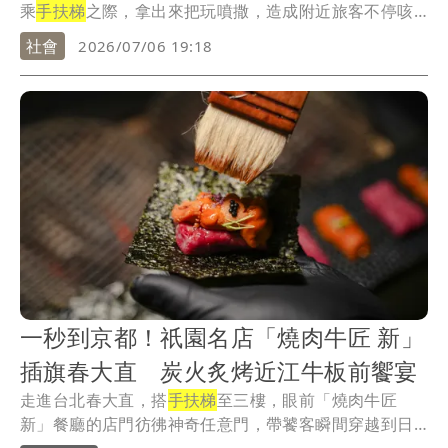
乘
手扶梯
之際，拿出來把玩噴撒，造成附近旅客不停咳
嗽。...
社會
2026/07/06 19:18
一秒到京都！祇園名店「燒肉牛匠 新」
插旗春大直 炭火炙烤近江牛板前饗宴
走進台北春大直，搭
手扶梯
至三樓，眼前「燒肉牛匠
新」餐廳的店門彷彿神奇任意門，帶饕客瞬間穿越到日