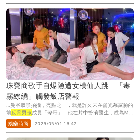
珠寶商歌手自爆險遭女模仙人跳 「毒
霧繚繞」觸發飯店警報
...曼谷取景拍攝，亮點之一，就是許久未在螢光幕露臉的
前
反骨男孩
成員「瑋哥」，他在片中扮演醫生，成為MV
中...
娛樂時尚
2026/05/01 16:42