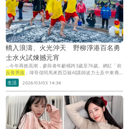
轎入浪濤、火光沖天 野柳淨港百名勇
士水火試煉撼元宵
...今年再掀高潮，參與者年齡橫跨3歲至76歲。網紅「前
反骨男孩
」瑋哥偕同馬來西亞籍AI講師波力士及中東裔...
生活
2026/03/03 14:36