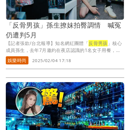
「反骨男孩」孫生撩妹拍臀調情 喊冤
仍遭判5月
【記者張欽/台北報導】知名網紅團體「
反骨男孩
」核心
成員孫生，去年7月邀約在夜店認識的1名女子用餐，
席...
娛樂時尚
2025/02/04 17:18