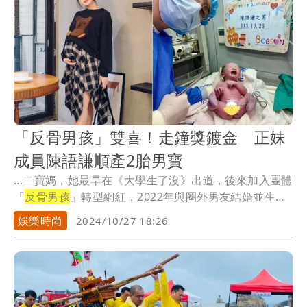
「反骨男孩」雙喜！走鐘獎鍍金 正妹
成員陳語謙順產2胎男寶
...二寶媽，她最早在《大學生了沒》出道，後來加入團體
「
反骨男孩
」轉型網紅，2022年與圈外男友結婚並生
下...
娛樂時尚
2024/10/27 18:26