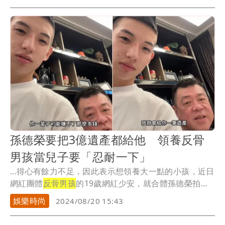
孫德榮要把3億遺產都給他 領養反骨
男孩當兒子要「忍耐一下」
...得心有餘力不足，因此表示想領養大一點的小孩，近日
網紅團體
反骨男孩
的19歲網紅少安，就合體孫德榮拍
片。
娛樂時尚
2024/08/20 15:43