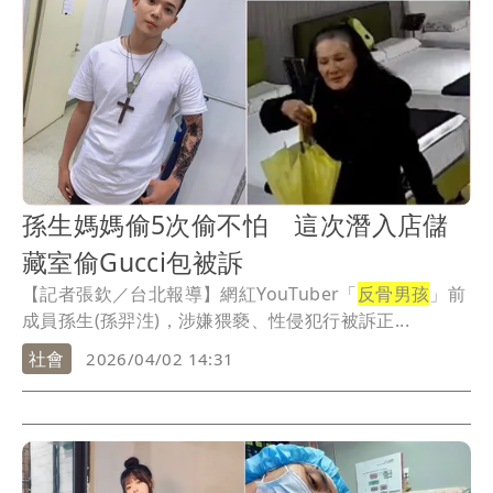
孫生媽媽偷5次偷不怕 這次潛入店儲
藏室偷Gucci包被訴
【記者張欽／台北報導】網紅YouTuber「
反骨男孩
」前
成員孫生(孫羿泩)，涉嫌猥褻、性侵犯行被訴正...
社會
2026/04/02 14:31