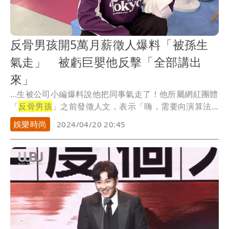
反骨男孩開5萬月薪徵人爆料「被孫生
氣走」 被虧巨嬰他反擊「全部講出
來」
...生被公司小編爆料說他把同事氣走了！他所屬網紅團體
「
反骨男孩
」之前發徵人文，表示「嗨，需要向演算法
求救...
娛樂時尚
2024/04/20 20:45