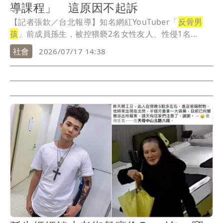
導課程」 這原因不起訴
【記者張欽／台北報導】知名網紅YouTuber「
反骨男
孩
」前成員孫生，被控猥褻2名女性友人、性侵1名...
社會
2026/07/17 14:38