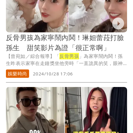
反骨男孩為家寧鬧內鬨！琳妲蕾菈打臉
孫生 甜笑影片為證「很正常啊」
【曾宛如／綜合報導】「
反骨男孩
」為家寧鬧內鬨！孫
生昨表示家寧在走鐘獎坐他旁時「一直詭異的笑，眼神
跟表...
娛樂時尚
2024/10/28 17:06