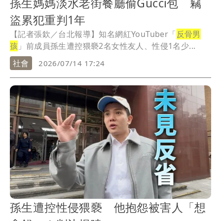
孫生媽媽淡水老街餐廳偷Gucci包 竊
盜累犯重判1年
【記者張欽／台北報導】知名網紅YouTuber「
反骨男
孩
」前成員孫生遭控猥褻2名女性友人、性侵1名少...
社會
2026/07/14 17:24
孫生遭控性侵猥褻 他抱怨被害人「想