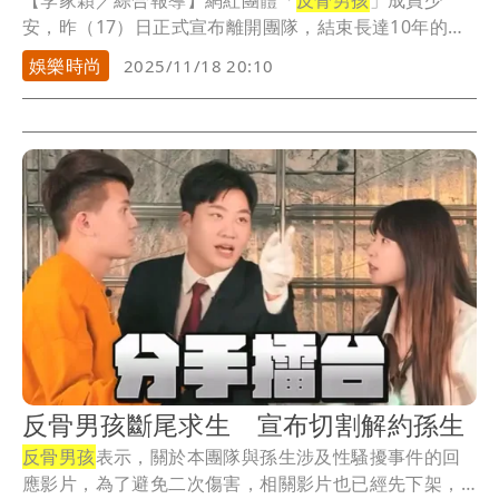
【李家穎／綜合報導】網紅團體「
反骨男孩
」成員少
安，昨（17）日正式宣布離開團隊，結束長達10年的反
骨...
娛樂時尚
2025/11/18 20:10
反骨男孩斷尾求生 宣布切割解約孫生
反骨男孩
表示，關於本團隊與孫生涉及性騷擾事件的回
應影片，為了避免二次傷害，相關影片也已經先下架，