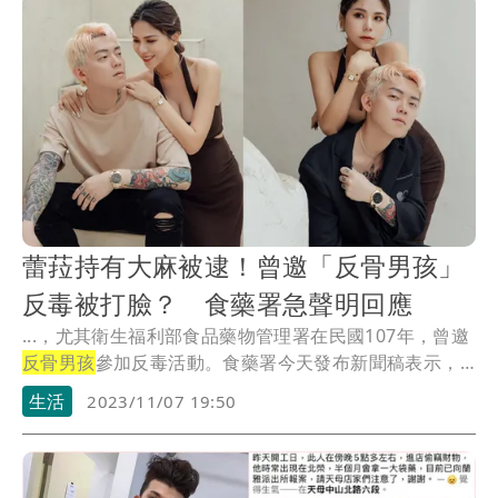
蕾菈持有大麻被逮！曾邀「反骨男孩」
反毒被打臉？ 食藥署急聲明回應
...，尤其衛生福利部食品藥物管理署在民國107年，曾邀
反骨男孩
參加反毒活動。食藥署今天發布新聞稿表示，
當...
生活
2023/11/07 19:50