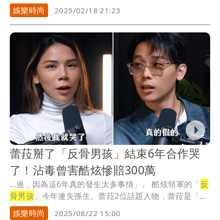
我們...
娛樂時尚
2025/02/18 21:23
蕾菈掰了「反骨男孩」結束6年合作哭
了！沾毒曾害酷炫慘賠300萬
...過，因為這6年真的發生太多事情」。 酷炫領軍的「
反
骨男孩
」今年連失孫生、蕾菈2位話題人物，蕾菈是「...
娛樂時尚
2025/08/22 15:00