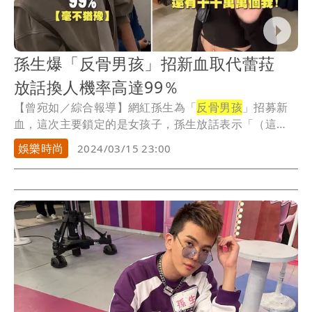
孫生爆「反骨男孩」招新血取代蕾菈
放話換人機率高達99％
【曾宛如／綜合報導】網紅孫生為「
反骨男孩
」招募新
血，這次主要鎖定的是女孩子，孫生放話表示「（這
是）蕾...
娛樂時尚
2024/03/15 23:00