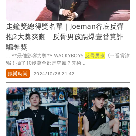
走鐘獎總得獎名單｜Joeman谷底反彈
抱2大獎爽翻 反骨男孩踢爆壹番賞詐
騙奪獎
... **最佳影響力獎** WACKYBOYS
反骨男孩
《ㄧ番賞詐
騙！抽了10幾萬全部是空氣？咒術...
娛樂時尚
2024/10/26 21:42