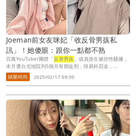
Joeman前女友咪妃「收反骨男孩私
訊」！她傻眼：跟你一點都不熟
百萬YouTuber團體「
反骨男孩
」成員孫生被控性騷擾，
本月遭台北地院判5個月有期徒刑，得易科罰金，...
娛樂時尚
2025/02/17 09:50