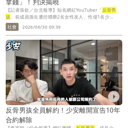
拿錢」！判決揭曉
【記者張欽／台北報導】知名網紅YouTuber「
反骨男
孩
」前成員孫生遭控猥褻2名女性友人、性侵1名少...
社會
2026/06/30 09:39
反骨男孩全員解約！少安離開宣告10年
合約解除