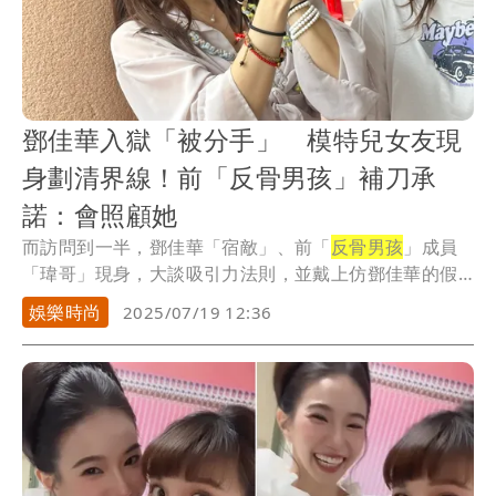
鄧佳華入獄「被分手」 模特兒女友現
身劃清界線！前「反骨男孩」補刀承
諾：會照顧她
而訪問到一半，鄧佳華「宿敵」、前「
反骨男孩
」成員
「瑋哥」現身，大談吸引力法則，並戴上仿鄧佳華的假
暴牙...
娛樂時尚
2025/07/19 12:36