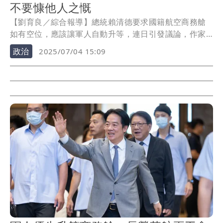
不要慷他人之慨
【劉育良／綜合報導】總統賴清德要求國籍航空商務艙
如有空位，應該讓軍人自動升等，連日引發議論，作家
苦苓今在臉書發文批評，要賴清德「不要慷他人之
政治
2025/07/04 15:09
慨」，軍人要半票或升等，請政府出錢，不要侵害一般
平民積點升等的權利。