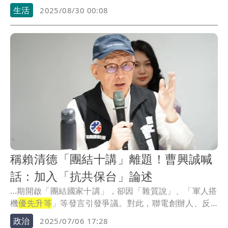
生活
2025/08/30 00:08
稱賴清德「團結十講」離題！曹興誠喊
話：加入「抗共保台」論述
...期開啟「團結國家十講」，卻因「雜質說」、「軍人搭
機
優先升等
」等發言引發爭議。對此，聯電創辦人、反
共護...
政治
2025/07/06 17:28