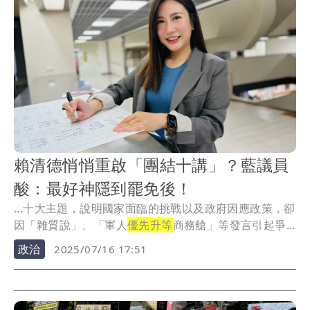
賴清德悄悄重啟「團結十講」？藍議員
酸：最好神隱到罷免後！
...十大主題，說明國家面臨的挑戰以及政府因應政策，卻
因「雜質說」、「軍人
優先升等
商務艙」等發言引起爭
議。
政治
2025/07/16 17:51