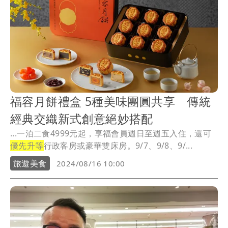
福容月餅禮盒 5種美味團圓共享 傳統
經典交織新式創意絕妙搭配
...一泊二食4999元起，享福會員週日至週五入住，還可
優先升等
行政客房或豪華雙床房。9/7、9/8、9/...
旅遊美食
2024/08/16 10:00