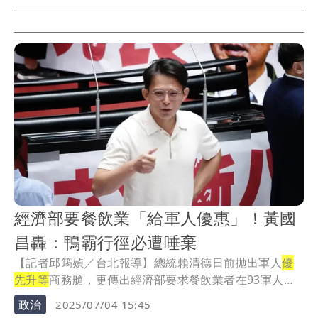
經濟部要餐飲業「給軍人優惠」！黃國
昌轟：鴨霸行徑必遭唾棄
【記者邱筠媜／台北報導】總統賴清德日前拋出軍人
優
先升等
商務艙，更傳出經濟部要求餐飲業者在93軍人節
配...
政治
2025/07/04 15:45