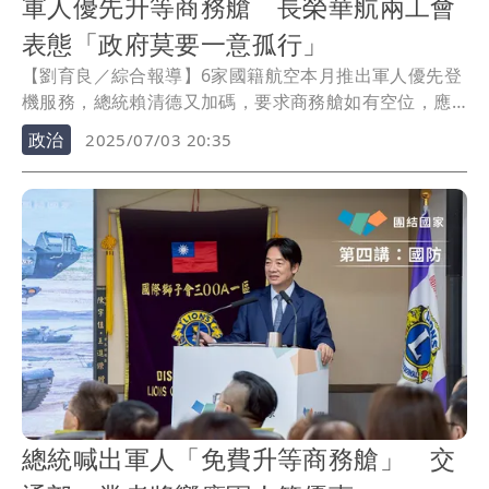
軍人優先升等商務艙 長榮華航兩工會
表態「政府莫要一意孤行」
【劉育良／綜合報導】6家國籍航空本月推出軍人優先登
機服務，總統賴清德又加碼，要求商務艙如有空位，應
該讓軍人自動升等，並下令交通部長陳世凱進行交涉。
政治
2025/07/03 20:35
中華航空企業工會及長榮航空企業工會今天發表聯合聲
明，表示支持照顧國軍政策，但「反對國家將成本轉嫁
企業和勞工」。
總統喊出軍人「免費升等商務艙」 交