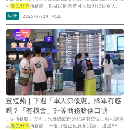
可
優先升等
商務艙，以及民間業者可推出9月3日軍人節
相...
生活
2025/07/24 14:26
壹短蘋｜下週「軍人節優惠」國軍有感
嗎？「有機會」升等商務艙像口號
...等商務艙」方向，只要國航部分航線有空位，就可讓軍
人
優先升等
商務艙，一度引發正反意見討論。 適逢93...