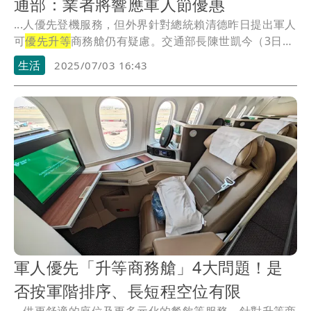
通部：業者將響應軍人節優惠
...人優先登機服務，但外界針對總統賴清德昨日提出軍人
可
優先升等
商務艙仍有疑慮。交通部長陳世凱今（3日）
主...
生活
2025/07/03 16:43
軍人優先「升等商務艙」4大問題！是
否按軍階排序、長短程空位有限