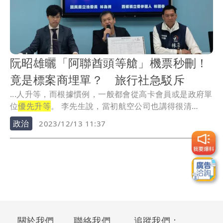
阮昭雄曬「阿聯酋頭等艙」機票秒刪！
竟是標案商埋單？ 旅行社急駁斥
...人升等，而根據慣例，一般都會從高卡會員或是政府單
位
優先升等
。 李先生說，當初航空公司也講得很清
楚，...
政治
2023/12/13 11:37
關於我們
聯絡我們
追蹤我們：