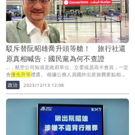
駁斥替阮昭雄喬升頭等艙！ 旅行社還
原真相喊告：國民黨為何不查證
...，航空公司知道是政府單位、立委或是高卡會員，一定
會
優先升等
禮遇。 根據公務人員國外出差旅費要點相
關...
政治
2023/12/13 12:08