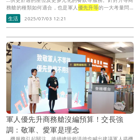
...供更舒適的座位及更多元化的餐飲等服務。針對升等商
務艙的種類如何適合，也是軍人
優先升等
的一大考量問
題。
生活
2025/07/03 12:21
軍人優先升商務艙沒編預算！交長強
調：敬軍、愛軍是理念
...機服務引起關注，後續總統賴清德也喊出建議軍人搭機