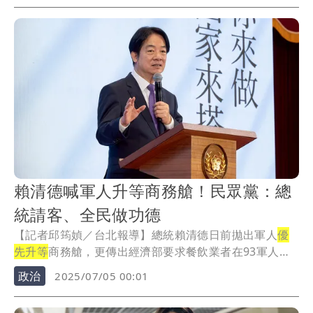
賴清德喊軍人升等商務艙！民眾黨：總
統請客、全民做功德
【記者邱筠媜／台北報導】總統賴清德日前拋出軍人
優
先升等
商務艙，更傳出經濟部要求餐飲業者在93軍人節
配...
政治
2025/07/05 00:01