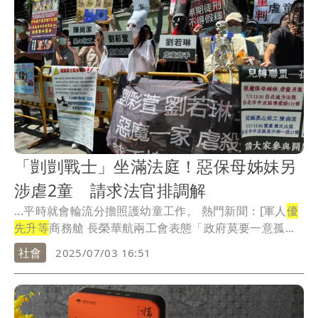
「剴剴戰士」坐滿法庭！惡保母姊妹另
涉虐2童 請求法官排調解
...平時就會輪流分擔照護幼童工作。 熱門新聞：[軍人
優
先升等
商務艙 長榮華航兩工會表態「政府莫要一意孤...
社會
2025/07/03 16:51