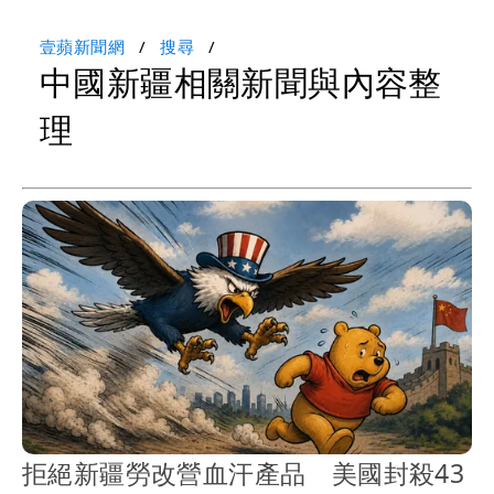
壹蘋新聞網
搜尋
中國新疆相關新聞與內容整
理
拒絕新疆勞改營血汗產品 美國封殺43