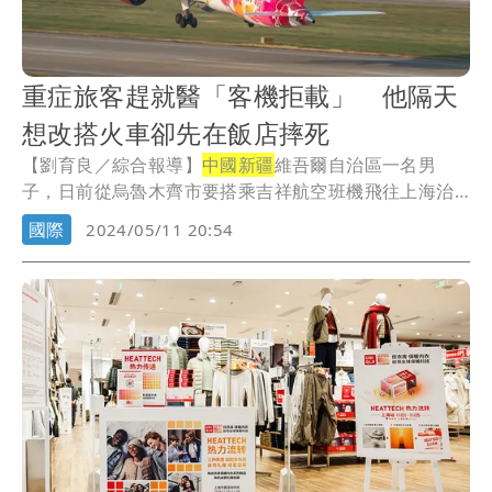
重症旅客趕就醫「客機拒載」 他隔天
想改搭火車卻先在飯店摔死
【劉育良／綜合報導】
中國新疆
維吾爾自治區一名男
子，日前從烏魯木齊市要搭乘吉祥航空班機飛往上海治
病，結...
國際
2024/05/11 20:54