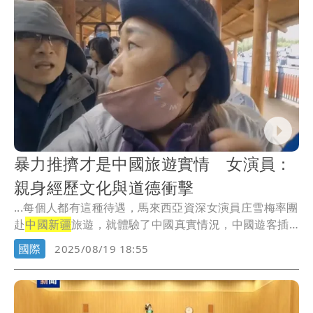
暴力推擠才是中國旅遊實情 女演員：
親身經歷文化與道德衝擊
...每個人都有這種待遇，馬來西亞資深女演員庄雪梅率團
赴
中國新疆
旅遊，就體驗了中國真實情況，中國遊客插
隊、...
國際
2025/08/19 18:55