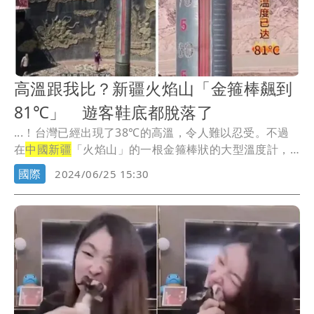
高溫跟我比？新疆火焰山「金箍棒飆到
81℃」 遊客鞋底都脫落了
...！台灣已經出現了38℃的高溫，令人難以忍受。不過
在
中國新疆
「火焰山」的一根金箍棒狀的大型溫度計，
竟然...
國際
2024/06/25 15:30