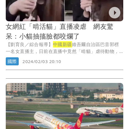
女網紅「啃活貓」直播凌虐 網友驚
呆：小貓抽搐臉都咬爛了
【劉育良／綜合報導】
中國新疆
維吾爾自治區巴音郭楞
一名女直播主，日前在直播中竟然「啃貓」虐待動物，
她事...
國際
2024/02/03 20:10