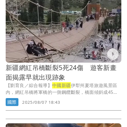
新疆網紅吊橋斷裂5死24傷 遊客新畫
面揭露早就出現跡象
【劉育良／綜合報導】
中國新疆
伊犁州夏塔旅遊風景區
內，網紅吊橋將軍橋的一側鋼纜斷裂，橋面傾斜成45
度，...
國際
2025/08/07 18:43