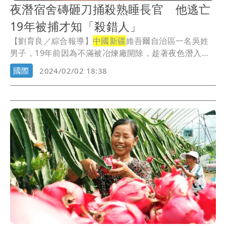
夜潛宿舍磚砸刀捅殺熟睡長官 他逃亡
19年被捕才知「殺錯人」
【劉育良／綜合報導】
中國新疆
維吾爾自治區一名吳姓
男子，19年前因為不滿被冶煉廠開除，趁著夜色潛入員
工...
國際
2024/02/02 18:38