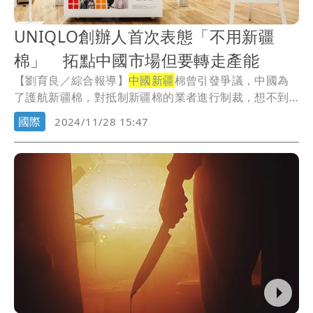
UNIQLO創辦人首次表態「不用新疆
棉」 拓點中國市場但要轉走產能
【劉育良／綜合報導】
中國新疆
棉曾引發爭議，中國為
了護航新疆棉，對抵制新疆棉的業者進行制裁，想不到
日本...
國際
2024/11/28 15:47