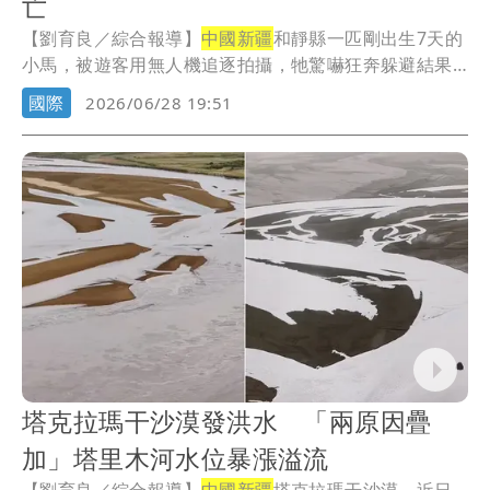
亡
【劉育良／綜合報導】
中國新疆
和靜縣一匹剛出生7天的
小馬，被遊客用無人機追逐拍攝，牠驚嚇狂奔躲避結果
炸...
國際
2026/06/28 19:51
塔克拉瑪干沙漠發洪水 「兩原因疊
加」塔里木河水位暴漲溢流