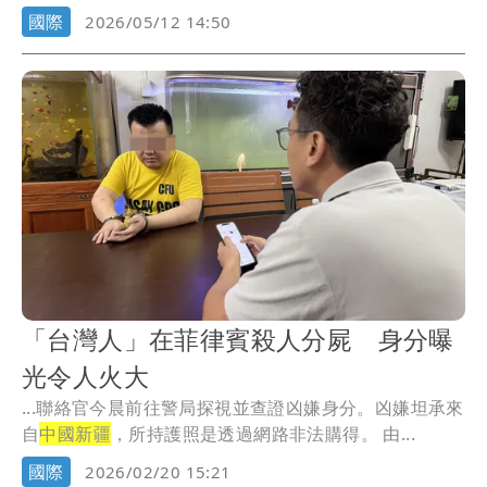
滅絕...
國際
2026/05/12 14:50
「台灣人」在菲律賓殺人分屍 身分曝
光令人火大
...聯絡官今晨前往警局探視並查證凶嫌身分。凶嫌坦承來
自
中國新疆
，所持護照是透過網路非法購得。 由...
國際
2026/02/20 15:21