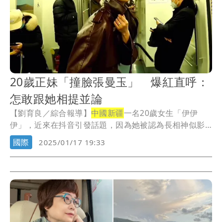
20歲正妹「撞臉張曼玉」 爆紅直呼：
怎敢跟她相提並論
【劉育良／綜合報導】
中國新疆
一名20歲女生「伊伊
伊」，近來在抖音引發話題，因為她被認為長相神似影
后張...
國際
2025/01/17 19:33