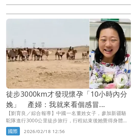
徒步3000km才發現懷孕「10小時內分
娩」 產婦：我就來看個感冒...
【劉育良／綜合報導】中國一名董姓女子，參加新疆駱
駝隊進行3000公里徒步旅行，行程結束後她覺得身體不
適、有點感冒，便到醫院檢查，結果發現自己竟然懷孕
國際
2026/02/18 12:56
了，並在10小時內誕下一名體重二、三千公克的男嬰。