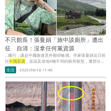
不只館長！張曼娟「旅中談廁所」遭出
征 自清：沒拿任何黨資源
...國行，讓赴中國旅遊意外顯得敏感。作家張曼娟近日前
往
中國新疆
，並談及當地4種不同的廁所類型，遭部分網
友...
生活
2025/06/18 11:40