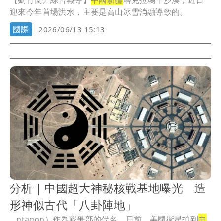
【劉育良／綜合報導】
中國新疆
塔克拉瑪干沙漠，近日
迎來今年首場洪水，主要是高山冰雪消融導致的。
國際
2026/06/13 15:13
分析｜中國超大神秘核戰基地曝光 造
形神似古代「八卦陣地」
...ntagon）作為戰爭部的代名。日前，美國衛星拍到
中