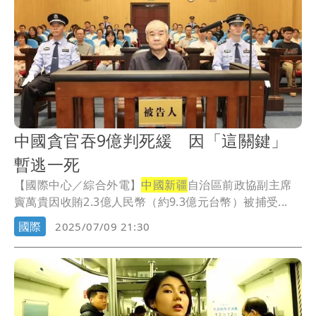
中國貪官吞9億判死緩 因「這關鍵」
暫逃一死
【國際中心／綜合外電】
中國新疆
自治區前政協副主席
竇萬貴因收賄2.3億人民幣（約9.3億元台幣）被捕受...
國際
2025/07/09 21:30