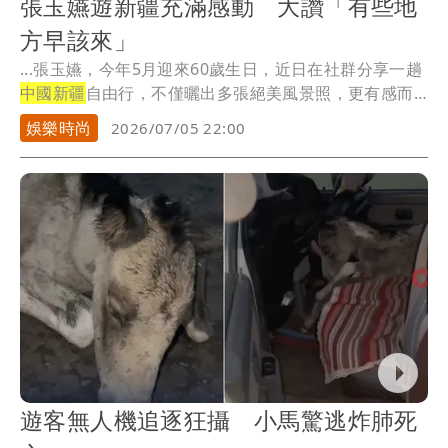
張玉嬿遊新疆充滿感動 大讚「有些地
方早該來」
...張玉嬿，今年5月迎來60歲生日，近日在社群分享一趟
中國新疆
自由行，不僅曬出多張絕美風景照，更有感而
發...
娛樂時尚
2026/07/05 22:00
遊客無人機追逐狂攝 小馬驚逃炸肺死