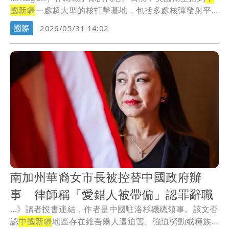
國新疆
一處超大型的核打擊基地，包括多處核彈發射平...
國際
2026/05/31 14:02
南加州華裔女市長被控替中國政府辦
事 律師稱「愛錯人被帶偏」認罪辭職
...》讀者投書連結，作者是中國駐洛杉磯總領事。該文否
認
中國新疆
地區存在維吾爾人遭迫害、強迫勞動或種族