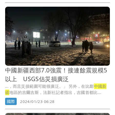
中國新疆西部7.0強震！接連餘震規模5
以上 USGS估災損廣泛
...，而且災損範圍可能很廣泛。」 另外，在比鄰
中國新
疆
地區的吉爾吉斯，法新社記者指出，吉國首都比...
國際
2024/01/23 06:28