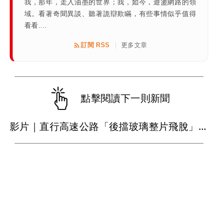
我，那年，走入油墨的世界；我，如今，遊盪網路的領
域。看著奇聞異談、聽著詭辯欺瞞，有些事情似乎值得
看看....
訂閱 RSS
更多文章
|
點擊閱讀下一則新聞
影片｜直行高速公路「後擋玻璃整片飛脫」 後車慘遭比亞迪擊落