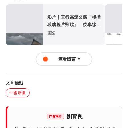
影片｜直行高速公路「後擋
玻璃整片飛脫」 後車慘遭
比亞迪擊落
國際
查看留言 ▼
文章標籤
中國新疆
劉育良
作者簡介