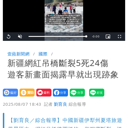
Remaining
-
0:00
Loaded
:
Replay
Unmute
Picture-
Fullsc
100.00%
in-
Picture
TimeÂ
壹蘋新聞網
國際
新疆網紅吊橋斷裂5死24傷
遊客新畫面揭露早就出現跡象
設為
贊助
我要
偏好
壹蘋
爆料
2025/08/07 18:43
記者
劉育良
綜合報導
【劉育良／綜合報導】中國新疆伊犁州夏塔旅遊