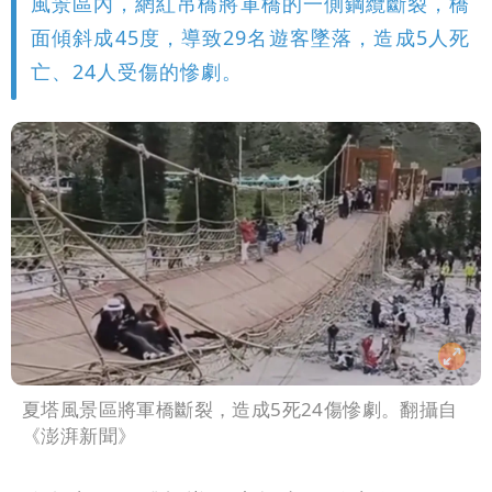
風景區內，網紅吊橋將軍橋的一側鋼纜斷裂，橋
面傾斜成45度，導致29名遊客墜落，造成5人死
亡、24人受傷的慘劇。
夏塔風景區將軍橋斷裂，造成5死24傷慘劇。翻攝自
《澎湃新聞》