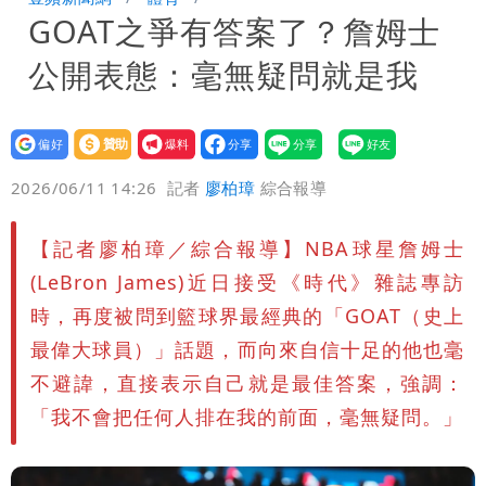
GOAT之爭有答案了？詹姆士
「終於能交代」 捐500萬獎學金延續愛
白海豚颱風逼近！鄭明典示警「恐遇黑潮
公開表態：毫無疑問就是我
變強」 路徑分歧藏警訊：不利強度維持
設為
贊助
我要
偏好
壹蘋
爆料
2026/06/11 14:26
記者
廖柏璋
綜合報導
【記者廖柏璋／綜合報導】NBA球星詹姆士
(LeBron James)近日接受《時代》雜誌專訪
時，再度被問到籃球界最經典的「GOAT（史上
最偉大球員）」話題，而向來自信十足的他也毫
不避諱，直接表示自己就是最佳答案，強調：
「我不會把任何人排在我的前面，毫無疑問。」