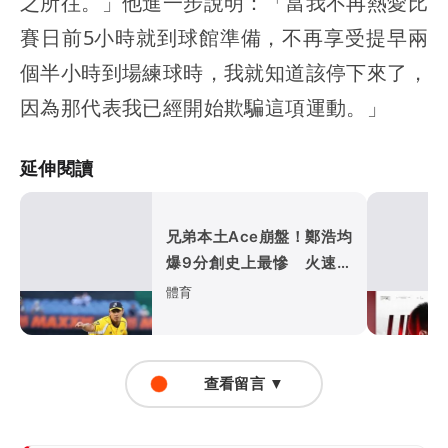
之所往。」他進一步說明：「當我不再熱愛比
賽日前5小時就到球館準備，不再享受提早兩
個半小時到場練球時，我就知道該停下來了，
因為那代表我已經開始欺騙這項運動。」
延伸閱讀
兄弟本土Ace崩盤！鄭浩均
爆9分創史上最慘 火速下
放二軍
體育
查看留言 ▼