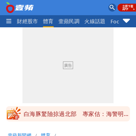
國際
財經股市
體育
壹蘋民調
火線話題
Focus+
「楊承勳」名字終於公開！被害人父淚喊
「終於能交代」 捐500萬獎學金延續愛
白海豚颱風逼近！鄭明典示警「恐遇黑潮
變強」 路徑分歧藏警訊：不利強度維持
高希均辭世享耆壽90歲 畢生推動閱讀
與進步觀念
內馬爾開到「寶可夢神包」後徹底入坑
砸重金再買一整桌卡盒
白海豚驚險掠過北部 專家估：海警明發
布 陸警可能相對低
「楊承勳」名字終於公開！被害人父淚喊
壹蘋新聞網
體育