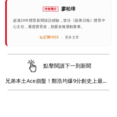
廖柏璋
作者簡介
超過20年體育新聞採訪經驗，曾任《蘋果日報》體育中
心主任，重度體育迷，熱愛各種運動賽事。
訂閱 RSS
更多文章
|
點擊閱讀下一則新聞
兄弟本土Ace崩盤！鄭浩均爆9分創史上最慘 火速下放二軍