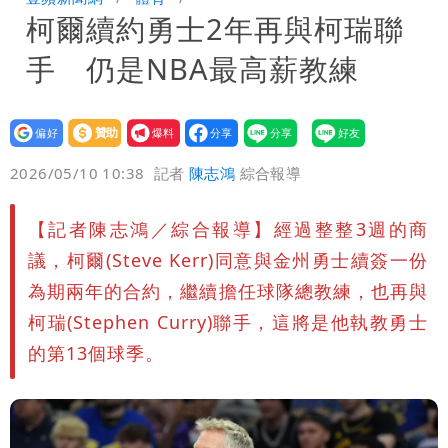
柯爾續約勇士2年再與柯瑞聯
「終於能交代」 捐500萬獎學金延續愛
白海豚颱風逼近！鄭明典示警「恐遇黑潮
手 仍是NBA最高薪教練
變強」 路徑分歧藏警訊：不利強度維持
設為
贊助
我要
偏好
壹蘋
爆料
2026/05/10 10:38
記者
陳志鴻
綜合報導
【記者陳志鴻／綜合報導】經過整整3週的商
議，柯爾(Steve Kerr)同意與金州勇士續簽一份
為期兩年的合約，繼續擔任球隊總教練，也再與
柯瑞(Stephen Curry)聯手，這將是他執教勇士
的第13個球季。