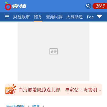
國際
財經股市
體育
壹蘋民調
火線話題
Focus+
「楊承勳」名字終於公開！被害人父淚喊
「終於能交代」 捐500萬獎學金延續愛
白海豚颱風逼近！鄭明典示警「恐遇黑潮
變強」 路徑分歧藏警訊：不利強度維持
高希均辭世享耆壽90歲 畢生推動閱讀
與進步觀念
內馬爾開到「寶可夢神包」後徹底入坑
砸重金再買一整桌卡盒
白海豚驚險掠過北部 專家估：海警明發
布 陸警可能相對低
「楊承勳」名字終於公開！被害人父淚喊
壹蘋新聞網
體育