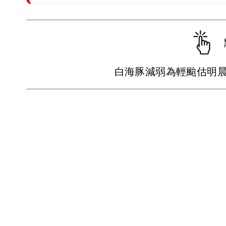
白海豚減弱為輕颱估明