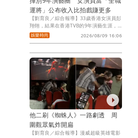
揮別9年演藝圈 女演員當「全職
運將」公布收入比拍戲賺更多
【劉育良／綜合報導】33歲香港女演員彭
翔翎，結果在香港TVB的9年演藝生涯，
如今當起全職計程車運將，她表示每天扣
娛樂時尚
2026/08/09 16:06
除成本後淨賺2000多元港幣（約8223元
台幣），生活比以前更為踏實安穩。
他二刷《蜘蛛人》一路劇透 周
圍觀眾氣炸開扁
【劉育良／綜合報導】漫威超級英雄電影