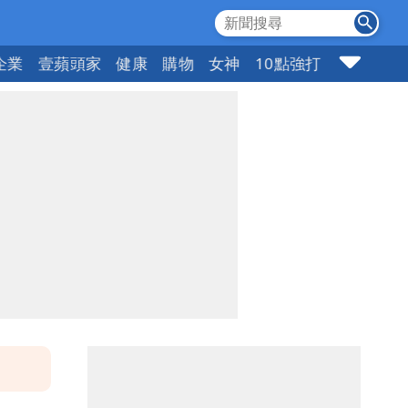
企業
壹蘋頭家
健康
購物
女神
10點強打