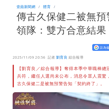
他二刷《蜘蛛人》一路劇透 周圍觀眾
壹蘋新聞網
體育
傳古久保健二被無預
白海豚發威！內褲掛陽台被吹走 議員神
白海豚不放假「跟巴威差別在這裡」 
領隊：雙方合意結果
設為偏
2025/11/09 20:56
記者
劉育良
綜合報導
【劉育良／綜合報導】奪得本季中華職棒總
兵符，繼任人選尚未公布，消息令眾人震驚
古久保健二是被無預警告知「契約終了」。