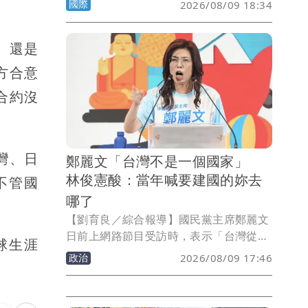
國際
2026/08/09 18:34
過彎過去的是嫌犯，彎不過去的是警察，
警方連人帶車一起墜落懸崖。
、還是
方合意
合約沒
灣、日
鄭麗文「台灣不是一個國家」
林俊憲酸：當年喊要建國的妳去
不管國
哪了
【劉育良／綜合報導】國民黨主席鄭麗文
日前上網路節目受訪時，表示「台灣從來
球生涯
沒有獨立過，台灣也從來不是一個國
政治
2026/08/09 17:46
家」，對於民進黨說台灣已經獨立的說法
嗤之以鼻。民進黨立委林俊憲強調，台灣
早就是主權國家，名字叫中華民國，他反