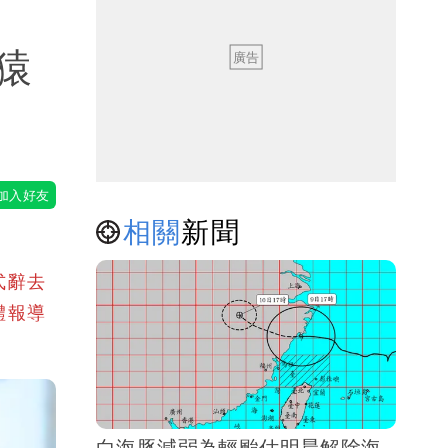
猿
相關
新聞
式辭去
體報導
白海豚減弱為輕颱估明晨解除海