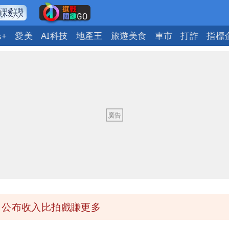
愛美
AI科技
地產王
旅遊美食
車市
打詐
指標
s+
回1句笑翻10萬人
蔣萬安：這很清楚標準一致
」 王浩宇揚言告發
」公布收入比拍戲賺更多