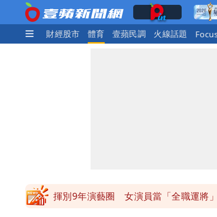
社會
國際
財經股市
體育
壹蘋民調
火線話題
Focu
白海豚發威！內褲掛陽台被吹走 議員神
白海豚不放假「跟巴威差別在這裡」 
館長打3劑高端疫苗諷刺「生理食鹽水
「琵鷺」颱風生成！三颱共舞路徑曝光
揮別9年演藝圈 女演員當「全職運將