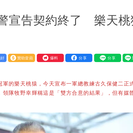
氣炸開扁
警宣告契約終了 樂天桃
回1句笑翻10萬人
蔣萬安：這很清楚標準一致
好
贊助壹蘋
我要爆料
冠軍的樂天桃猿，今天宣布一軍總教練古久保健二正
，領隊牧野幸輝稱這是「雙方合意的結果」，但有媒