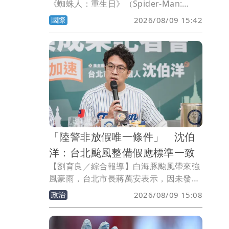
《蜘蛛人：重生日》（Spider-Man:
Brand New Day）上映中，印度德里一
國際
2026/08/09 15:42
名男子，帶女伴進場看電影時一路劇透，
引發周邊觀眾不滿，多人在電影院內當場
痛扁劇透男。
「陸警非放假唯一條件」 沈伯
洋：台北颱風整備假應標準一致
【劉育良／綜合報導】白海豚颱風帶來強
風豪雨，台北市長蔣萬安表示，因未發布
陸警才沒宣布停班課。對此，民進黨台北
政治
2026/08/09 15:08
市長參選人沈伯洋今天表示，陸警並非放
假唯一條件，上次北市有颱風整備假，這
次為何卻沒有，北市颱風整備假應有公開