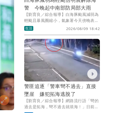
警 今晚起中南部防局部大雨
【劉育良／綜合報導】白海豚颱風減弱為
輕颱且暴風圈縮小，氣象署今天傍晚表
示，預估今天深夜至明天清晨，台灣本島
生活
2026/08/09 18:42
及離島將脫離暴風圈，最快明天凌晨至清
晨解除海警；中部以北降雨趨緩，但今晚
起中南部防局部大雨。
警匪追逐「警車彎不過去」直接
墜崖 嫌犯拓海逃脫了
【劉育良／綜合報導】網路流行語「彎的
過去是拓海，彎不過去就填海！」日前在
巴西聖保羅一場警匪追逐中真實上演，不