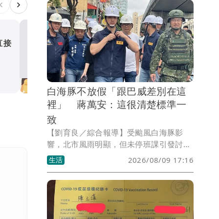
問：「當年那個說要建立『我們自己的國
家』的鄭麗文，現在到底跑去哪裡了？」
直接
鄭麗文「台灣不是一個國家
林俊憲酸：當年喊要建國的
哪了
政治
白海豚不放假「跟巴威差別在這
裡」 蔣萬安：這很清楚標準一
致
【劉育良／綜合報導】受颱風白海豚影
響，北市風雨明顯，但未停班課引發討
論。台北市長蔣萬安今下午表示，颱風巴
生活
2026/08/09 17:16
威跟白海豚完全不一樣，上次氣象署已宣
布預計要發布陸警，這次說不會發布，這
很清楚、標準一致。