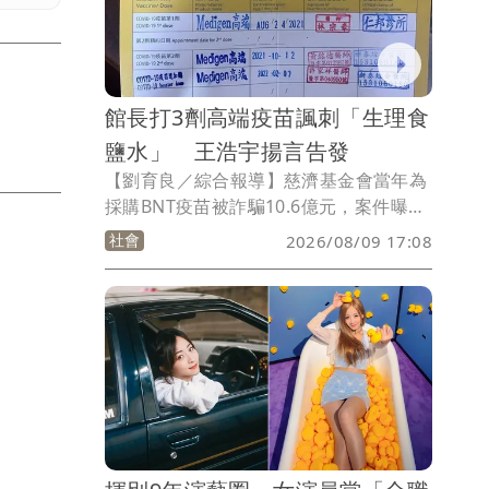
館長打3劑高端疫苗諷刺「生理食
鹽水」 王浩宇揚言告發
【劉育良／綜合報導】慈濟基金會當年為
採購BNT疫苗被詐騙10.6億元，案件曝光
後引發對於疫情期間政府是否擋國外疫
社會
2026/08/09 17:08
苗、護高端疫苗的熱烈討論。網紅「館
長」陳之漢在直播中譏諷，高端疫苗是生
理食鹽水，民進黨前議員王浩宇揚言將寫
檢舉函告發。